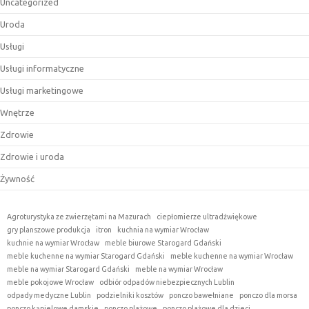
Uncategorized
Uroda
Usługi
Usługi informatyczne
Usługi marketingowe
Wnętrze
Zdrowie
Zdrowie i uroda
Żywność
Agroturystyka ze zwierzętami na Mazurach
ciepłomierze ultradźwiękowe
gry planszowe produkcja
itron
kuchnia na wymiar Wrocław
kuchnie na wymiar Wrocław
meble biurowe Starogard Gdański
meble kuchenne na wymiar Starogard Gdański
meble kuchenne na wymiar Wrocław
meble na wymiar Starogard Gdański
meble na wymiar Wrocław
meble pokojowe Wrocław
odbiór odpadów niebezpiecznych Lublin
odpady medyczne Lublin
podzielniki kosztów
ponczo bawełniane
ponczo dla morsa
ponczo kąpielowe damskie
ponczo plażowe
ponczo plażowe dla dzieci