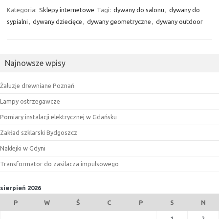
Kategoria:
Sklepy internetowe
Tagi:
dywany do salonu
,
dywany do
sypialni
,
dywany dziecięce
,
dywany geometryczne
,
dywany outdoor
Najnowsze wpisy
Żaluzje drewniane Poznań
Lampy ostrzegawcze
Pomiary instalacji elektrycznej w Gdańsku
Zakład szklarski Bydgoszcz
Naklejki w Gdyni
Transformator do zasilacza impulsowego
sierpień 2026
P
W
Ś
C
P
S
N
1
2