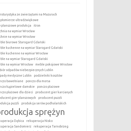
roturystyka ze zwierzętami na Mazurach
epłomierze ultradźwiękowe
y planszowe produkcja
itron
chnia na wymiar Wrocław
chnie na wymiar Wrocław
ble biurowe Starogard Gdański
ble kuchenne na wymiar Starogard Gdański
ble kuchenne na wymiar Wrocław
ble na wymiar Starogard Gdański
ble na wymiar Wrocław
meble pokojowe Wrocław
biór odpadów niebezpiecznych Lublin
pady medyczne Lublin
podzielniki kosztów
nczo bawełniane
ponczo dla morsa
nczo kąpielowe damskie
ponczo plażowe
nczo plażowe dla dzieci
producent gier karcianych
oducent gier planszowych
producent puzzli
odukcja puzzli
produkcja serów podhalańskich
produkcja sprężyn
kuperacja Dębica
rekuperacja Nisko
kuperacja Sandomierz
rekuperacja Tarnobrzeg