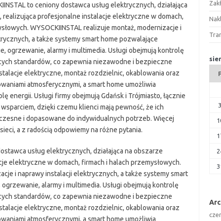
Zak
INSTAL to ceniony dostawca usług elektrycznych, działająca
, realizująca profesjonalne instalacje elektryczne w domach,
Nakl
mysłowych. WYSOCKIINSTAL realizuje montaż, modernizacje i
Tra
ktrycznych, a także systemy smart home pozwalające
e, ogrzewanie, alarmy i multimedia. Usługi obejmują kontrolę
sie
ących standardów, co zapewnia niezawodne i bezpieczne
nstalacje elektryczne, montaż rozdzielnic, okablowania oraz
owaniami atmosferycznymi, a smart home umożliwia
ę energii. Usługi firmy obejmują Gdańsk i Trójmiasto, łącznie
 wsparciem, dzięki czemu klienci mają pewność, że ich
oczesne i dopasowane do indywidualnych potrzeb. Więcej
1
ieci, a z radością odpowiemy na różne pytania.
1
stawca usług elektrycznych, działająca na obszarze
2
lacje elektryczne w domach, firmach i halach przemysłowych.
3
je i naprawy instalacji elektrycznych, a także systemy smart
ogrzewanie, alarmy i multimedia. Usługi obejmują kontrolę
ących standardów, co zapewnia niezawodne i bezpieczne
Ar
nstalacje elektryczne, montaż rozdzielnic, okablowania oraz
cze
owaniami atmosferycznymi, a smart home umożliwia