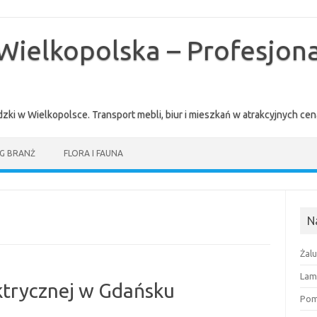
Wielkopolska – Profesjona
zki w Wielkopolsce. Transport mebli, biur i mieszkań w atrakcyjnych 
G BRANŻ
FLORA I FAUNA
N
Żal
Lam
ektrycznej w Gdańsku
Pomi