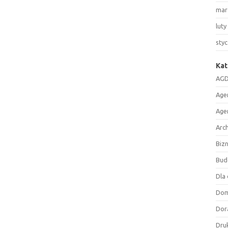
mar
luty
sty
Kat
AGD
Age
Age
Arc
Biz
Bud
Dla 
Do
Dor
Druk