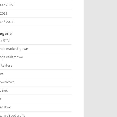
zec 2025
 2025
czeń 2025
egorie
 i RTV
ncje marketingowe
ncje reklamowe
hitektura
nes
ownictwo
dzieci
m
adztwo
arnie i poligrafia