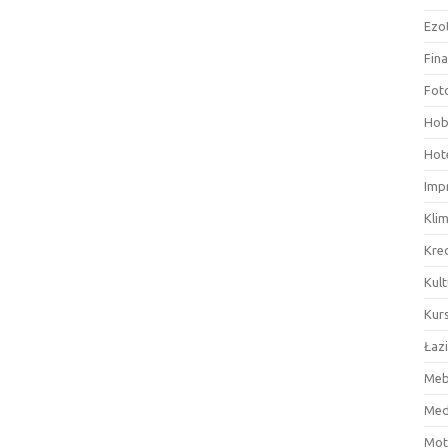
Ezo
Fin
Fot
Hob
Hote
Imp
Kli
Kre
Kult
Kurs
Łaz
Meb
Med
Mot