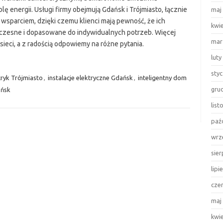
ę energii. Usługi firmy obejmują Gdańsk i Trójmiasto, łącznie
maj
 wsparciem, dzięki czemu klienci mają pewność, że ich
kwi
oczesne i dopasowane do indywidualnych potrzeb. Więcej
mar
ieci, a z radością odpowiemy na różne pytania.
luty
sty
tryk Trójmiasto
,
instalacje elektryczne Gdańsk
,
inteligentny dom
gru
ańsk
lis
paź
wrz
sie
lipi
cze
maj
kwi