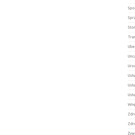
Spor
Spr
Sto
Tra
Ube
Unc
Uro
Usłu
Usł
Usł
Wnę
Zdr
Zdr
Żyw