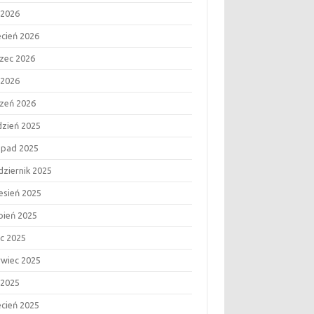
 2026
ecień 2026
zec 2026
 2026
czeń 2026
dzień 2025
topad 2025
dziernik 2025
esień 2025
rpień 2025
ec 2025
rwiec 2025
 2025
ecień 2025