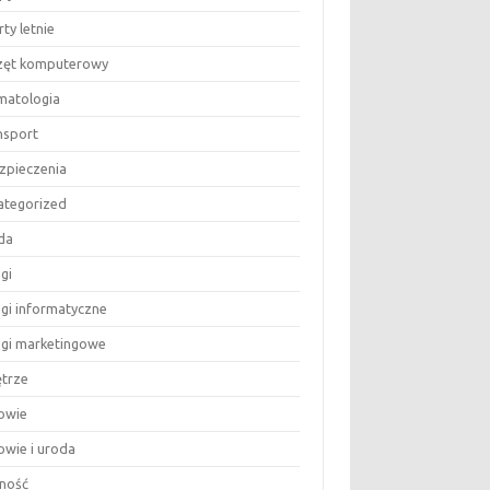
ty letnie
zęt komputerowy
matologia
nsport
zpieczenia
ategorized
da
gi
ugi informatyczne
ugi marketingowe
trze
owie
owie i uroda
ność