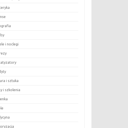
teryka
anse
ografia
by
le i noclegi
rezy
matyzatory
dyty
ura i sztuka
y i szkolenia
ienka
le
ycyna
oryzacja