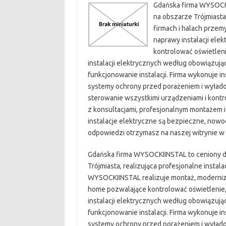
Gdańska firma WYSOCKI
na obszarze Trójmiasta
firmach i halach prze
naprawy instalacji ele
kontrolować oświetleni
instalacji elektrycznych według obowiązuj
funkcjonowanie instalacji. Firma wykonuje i
systemy ochrony przed porażeniem i wyład
sterowanie wszystkimi urządzeniami i kontrol
z konsultacjami, profesjonalnym montażem i
instalacje elektryczne są bezpieczne, now
odpowiedzi otrzymasz na naszej witrynie w s
Gdańska firma WYSOCKIINSTAL to ceniony do
Trójmiasta, realizująca profesjonalne insta
WYSOCKIINSTAL realizuje montaż, modernizac
home pozwalające kontrolować oświetlenie, 
instalacji elektrycznych według obowiązuj
funkcjonowanie instalacji. Firma wykonuje i
systemy ochrony przed porażeniem i wyład