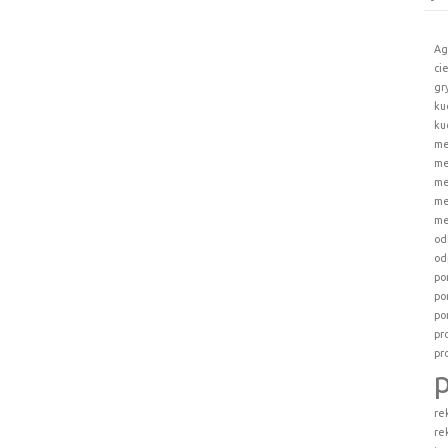
Ag
ci
gr
ku
ku
me
me
me
me
me
od
od
po
po
po
pr
pr
re
re