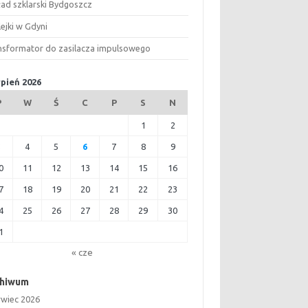
ład szklarski Bydgoszcz
ejki w Gdyni
nsformator do zasilacza impulsowego
rpień 2026
P
W
Ś
C
P
S
N
1
2
3
4
5
6
7
8
9
0
11
12
13
14
15
16
7
18
19
20
21
22
23
4
25
26
27
28
29
30
1
« cze
chiwum
rwiec 2026