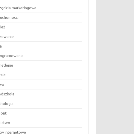
zędzia marketingowe
ruchomości
ież
zewanie
a
ogramowanie
ietlenie
tale
wo
edszkola
chologia
ont
nictwo
epy internetowe