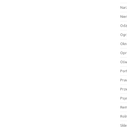
Nar
Nie
Odz
Ogr
Okn
Opr
Ośw
Por
Pra
Prz
Psy
Rem
Rol
Skl