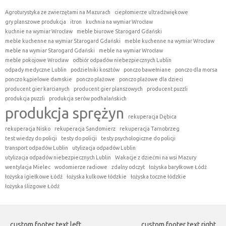
Agroturystyka ze zwierzętami na Mazurach
ciepłomierze ultradźwiękowe
gry planszowe produkcja
itron
kuchnia na wymiar Wrocław
kuchnie na wymiar Wrocław
meble biurowe Starogard Gdański
meble kuchenne na wymiar Starogard Gdański
meble kuchenne na wymiar Wrocław
meble na wymiar Starogard Gdański
meble na wymiar Wrocław
meble pokojowe Wrocław
odbiór odpadów niebezpiecznych Lublin
odpady medyczne Lublin
podzielniki kosztów
ponczo bawełniane
ponczo dla morsa
ponczo kąpielowe damskie
ponczo plażowe
ponczo plażowe dla dzieci
producent gier karcianych
producent gier planszowych
producent puzzli
produkcja puzzli
produkcja serów podhalańskich
produkcja sprężyn
rekuperacja Dębica
rekuperacja Nisko
rekuperacja Sandomierz
rekuperacja Tarnobrzeg
test wiedzy do policji
testy do policji
testy psychologiczne do policji
transport odpadów Lublin
utylizacja odpadów Lublin
utylizacja odpadów niebezpiecznych Lublin
Wakacje z dziećmi na wsi Mazury
wentylacja Mielec
wodomierze radiowe
zdalny odczyt
łożyska baryłkowe Łódź
łożyska igiełkowe Łódź
łożyska kulkowe łódzkie
łożyska toczne łódzkie
łożyska ślizgowe Łódź
custom footer text left
custom footer text right