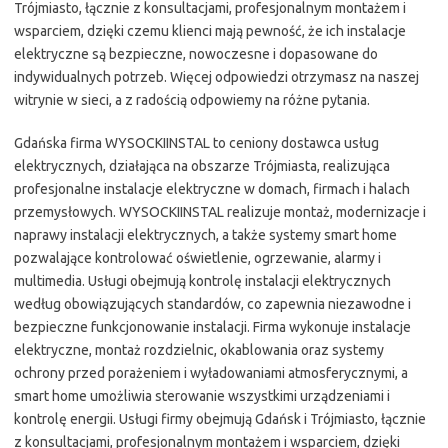
Trójmiasto, łącznie z konsultacjami, profesjonalnym montażem i
wsparciem, dzięki czemu klienci mają pewność, że ich instalacje
elektryczne są bezpieczne, nowoczesne i dopasowane do
indywidualnych potrzeb. Więcej odpowiedzi otrzymasz na naszej
witrynie w sieci, a z radością odpowiemy na różne pytania.
Gdańska firma WYSOCKIINSTAL to ceniony dostawca usług
elektrycznych, działająca na obszarze Trójmiasta, realizująca
profesjonalne instalacje elektryczne w domach, firmach i halach
przemysłowych. WYSOCKIINSTAL realizuje montaż, modernizacje i
naprawy instalacji elektrycznych, a także systemy smart home
pozwalające kontrolować oświetlenie, ogrzewanie, alarmy i
multimedia. Usługi obejmują kontrolę instalacji elektrycznych
według obowiązujących standardów, co zapewnia niezawodne i
bezpieczne funkcjonowanie instalacji. Firma wykonuje instalacje
elektryczne, montaż rozdzielnic, okablowania oraz systemy
ochrony przed porażeniem i wyładowaniami atmosferycznymi, a
smart home umożliwia sterowanie wszystkimi urządzeniami i
kontrolę energii. Usługi firmy obejmują Gdańsk i Trójmiasto, łącznie
z konsultacjami, profesjonalnym montażem i wsparciem, dzięki