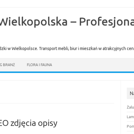
Wielkopolska – Profesjona
zki w Wielkopolsce. Transport mebli, biur i mieszkań w atrakcyjnych 
G BRANŻ
FLORA I FAUNA
N
Żal
Lam
EO zdjęcia opisy
Pomi