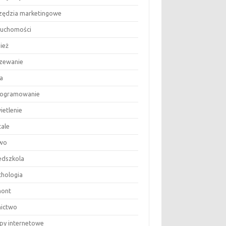
zędzia marketingowe
ruchomości
ież
zewanie
a
ogramowanie
ietlenie
tale
wo
edszkola
chologia
ont
nictwo
epy internetowe