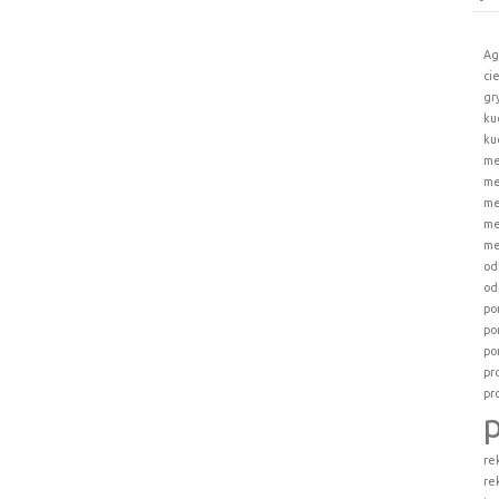
Ag
ci
gr
ku
ku
me
me
me
me
me
od
od
po
po
po
pr
pr
re
re