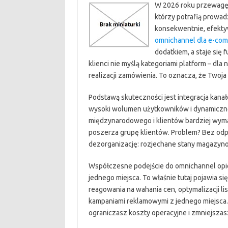
W 2026 roku przewagę os
którzy potrafią prowad
konsekwentnie, efektyw
omnichannel dla e-co
dodatkiem, a staje się
klienci nie myślą kategoriami platform – dla 
realizacji zamówienia. To oznacza, że Twoja 
Podstawą skuteczności jest integracja kan
wysoki wolumen użytkowników i dynamiczne
międzynarodowego i klientów bardziej wyma
poszerza grupę klientów. Problem? Bez odpo
dezorganizację: rozjechane stany magazynow
Współczesne podejście do omnichannel opier
jednego miejsca. To właśnie tutaj pojawia 
reagowania na wahania cen, optymalizacji l
kampaniami reklamowymi z jednego miejsca. 
ograniczasz koszty operacyjne i zmniejszas