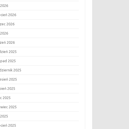
 2026
ecień 2026
zec 2026
 2026
czeń 2026
dzień 2025
topad 2025
dziernik 2025
esień 2025
rpień 2025
ec 2025
rwiec 2025
 2025
ecień 2025