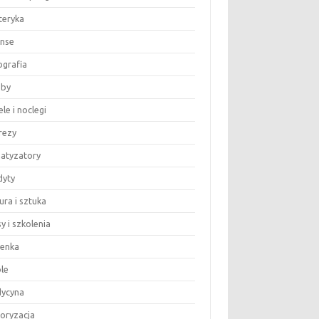
teryka
anse
ografia
by
le i noclegi
rezy
matyzatory
dyty
ura i sztuka
y i szkolenia
ienka
le
ycyna
oryzacja