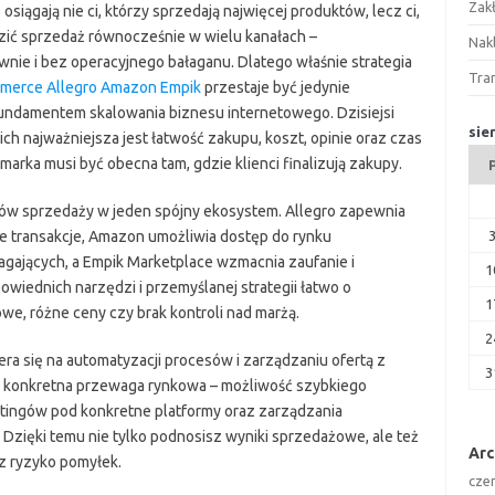
Zak
iągają nie ci, którzy sprzedają najwięcej produktów, lecz ci,
zić sprzedaż równocześnie w wielu kanałach –
Nakl
nie i bez operacyjnego bałaganu. Dlatego właśnie strategia
Tra
mmerce Allegro Amazon Empik
przestaje być jedynie
 fundamentem skalowania biznesu internetowego. Dzisiejsi
sie
nich najważniejsza jest łatwość zakupu, koszt, opinie oraz czas
marka musi być obecna tam, gdzie klienci finalizują zakupy.
ałów sprzedaży w jeden spójny ekosystem. Allegro zapewnia
 transakcje, Amazon umożliwia dostęp do rynku
gających, a Empik Marketplace wzmacnia zaufanie i
1
wiednich narzędzi i przemyślanej strategii łatwo o
1
e, różne ceny czy brak kontroli nad marżą.
2
a się na automatyzacji procesów i zarządzaniu ofertą z
3
się konkretna przewaga rynkowa – możliwość szybkiego
istingów pod konkretne platformy oraz zarządzania
Dzięki temu nie tylko podnosisz wyniki sprzedażowe, ale też
Ar
z ryzyko pomyłek.
cze