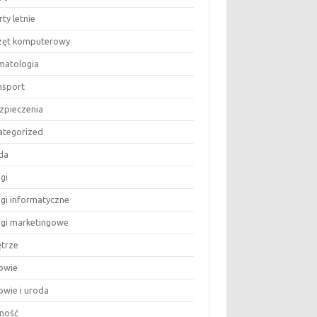
ty letnie
zęt komputerowy
matologia
nsport
zpieczenia
ategorized
da
gi
ugi informatyczne
ugi marketingowe
trze
owie
owie i uroda
ność