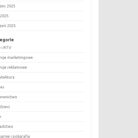
zec 2025
 2025
czeń 2025
egorie
 i RTV
ncje marketingowe
ncje reklamowe
hitektura
nes
ownictwo
dzieci
m
adztwo
arnie i poligrafia