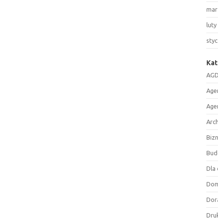
mar
luty
sty
Kat
AGD
Age
Age
Arc
Biz
Bud
Dla 
Do
Dor
Druk