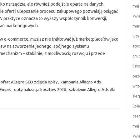
lko narzędzia, ale również podejście oparte na danych.
maj
e ofert i ulepszanie procesu zakupowego pozwalają osiągać
kwi
W praktyce oznacza to wyższy współczynnik konwersji,
łań marketingowych.
mar
luty
 w e-commerce, musisz nie traktować już marketplace’ów jako
taw na stworzenie jednego, spójnego systemu
sty
mechanizm – stabilnie, z możliwością rozwoju i przede
gru
lis
paź
 ofert Allegro SEO zdjęcia opisy
,
kampania Allegro Ads
,
wrz
 Empik
,
optymalizacja kosztów 2026
,
szkolenie Allegro Ads dla
sie
lipi
cze
maj
kwi