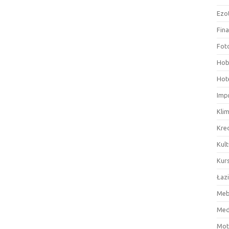
Ezo
Fin
Fot
Hob
Hote
Imp
Kli
Kre
Kult
Kurs
Łaz
Meb
Med
Mot