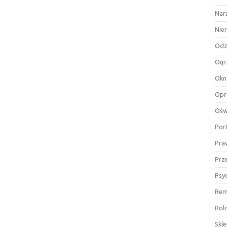
Nar
Nie
Odz
Ogr
Okn
Opr
Ośw
Por
Pra
Prz
Psy
Rem
Rol
Skl