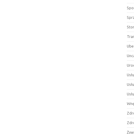
Spor
Spr
Sto
Tra
Ube
Unc
Uro
Usłu
Usł
Usł
Wnę
Zdr
Zdr
Żyw