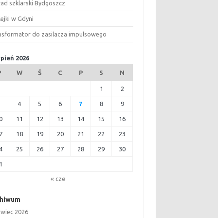
ład szklarski Bydgoszcz
ejki w Gdyni
nsformator do zasilacza impulsowego
rpień 2026
P
W
Ś
C
P
S
N
1
2
3
4
5
6
7
8
9
0
11
12
13
14
15
16
7
18
19
20
21
22
23
4
25
26
27
28
29
30
1
« cze
chiwum
rwiec 2026