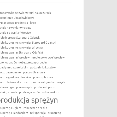
roturystyka ze zwierzętami na Mazurach
epłomierze ultradźwiękowe
y planszowe produkcja
itron
chnia na wymiar Wrocław
chnie na wymiar Wrocław
ble biurowe Starogard Gdański
ble kuchenne na wymiar Starogard Gdański
ble kuchenne na wymiar Wrocław
ble na wymiar Starogard Gdański
ble na wymiar Wrocław
meble pokojowe Wrocław
biór odpadów niebezpiecznych Lublin
pady medyczne Lublin
podzielniki kosztów
nczo bawełniane
ponczo dla morsa
nczo kąpielowe damskie
ponczo plażowe
nczo plażowe dla dzieci
producent gier karcianych
oducent gier planszowych
producent puzzli
odukcja puzzli
produkcja serów podhalańskich
produkcja sprężyn
kuperacja Dębica
rekuperacja Nisko
kuperacja Sandomierz
rekuperacja Tarnobrzeg