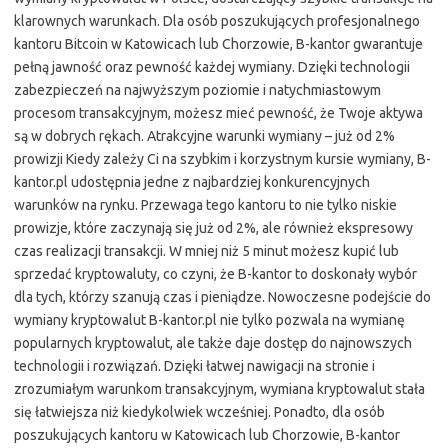
klarownych warunkach. Dla osób poszukujących profesjonalnego
kantoru Bitcoin w Katowicach lub Chorzowie, B-kantor gwarantuje
pełną jawność oraz pewność każdej wymiany. Dzięki technologii
zabezpieczeń na najwyższym poziomie i natychmiastowym
procesom transakcyjnym, możesz mieć pewność, że Twoje aktywa
są w dobrych rękach. Atrakcyjne warunki wymiany – już od 2%
prowizji Kiedy zależy Ci na szybkim i korzystnym kursie wymiany, B-
kantor.pl udostępnia jedne z najbardziej konkurencyjnych
warunków na rynku. Przewaga tego kantoru to nie tylko niskie
prowizje, które zaczynają się już od 2%, ale również ekspresowy
czas realizacji transakcji. W mniej niż 5 minut możesz kupić lub
sprzedać kryptowaluty, co czyni, że B-kantor to doskonały wybór
dla tych, którzy szanują czas i pieniądze. Nowoczesne podejście do
wymiany kryptowalut B-kantor.pl nie tylko pozwala na wymianę
popularnych kryptowalut, ale także daje dostęp do najnowszych
technologii i rozwiązań. Dzięki łatwej nawigacji na stronie i
zrozumiałym warunkom transakcyjnym, wymiana kryptowalut stała
się łatwiejsza niż kiedykolwiek wcześniej. Ponadto, dla osób
poszukujących kantoru w Katowicach lub Chorzowie, B-kantor