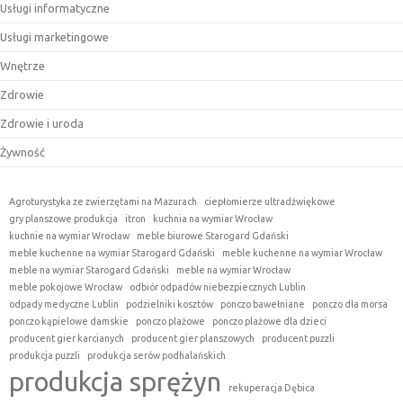
Usługi informatyczne
Usługi marketingowe
Wnętrze
Zdrowie
Zdrowie i uroda
Żywność
Agroturystyka ze zwierzętami na Mazurach
ciepłomierze ultradźwiękowe
gry planszowe produkcja
itron
kuchnia na wymiar Wrocław
kuchnie na wymiar Wrocław
meble biurowe Starogard Gdański
meble kuchenne na wymiar Starogard Gdański
meble kuchenne na wymiar Wrocław
meble na wymiar Starogard Gdański
meble na wymiar Wrocław
meble pokojowe Wrocław
odbiór odpadów niebezpiecznych Lublin
odpady medyczne Lublin
podzielniki kosztów
ponczo bawełniane
ponczo dla morsa
ponczo kąpielowe damskie
ponczo plażowe
ponczo plażowe dla dzieci
producent gier karcianych
producent gier planszowych
producent puzzli
produkcja puzzli
produkcja serów podhalańskich
produkcja sprężyn
rekuperacja Dębica