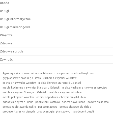
Uroda
Usługi
Usługi informatyczne
Usługi marketingowe
Wnętrze
Zdrowie
Zdrowie i uroda
Żywność
Agroturystyka ze zwierzętami na Mazurach
ciepłomierze ultradźwiękowe
gry planszowe produkcja
itron
kuchnia na wymiar Wrocław
kuchnie na wymiar Wrocław
meble biurowe Starogard Gdański
meble kuchenne na wymiar Starogard Gdański
meble kuchenne na wymiar Wrocław
meble na wymiar Starogard Gdański
meble na wymiar Wrocław
meble pokojowe Wrocław
odbiór odpadów niebezpiecznych Lublin
odpady medyczne Lublin
podzielniki kosztów
ponczo bawełniane
ponczo dla morsa
ponczo kąpielowe damskie
ponczo plażowe
ponczo plażowe dla dzieci
producent gier karcianych
producent gier planszowych
producent puzzli