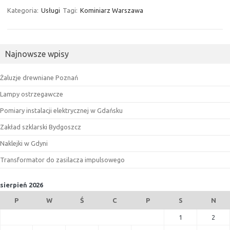
Kategoria:
Usługi
Tagi:
Kominiarz Warszawa
Najnowsze wpisy
Żaluzje drewniane Poznań
Lampy ostrzegawcze
Pomiary instalacji elektrycznej w Gdańsku
Zakład szklarski Bydgoszcz
Naklejki w Gdyni
Transformator do zasilacza impulsowego
sierpień 2026
P
W
Ś
C
P
S
N
1
2