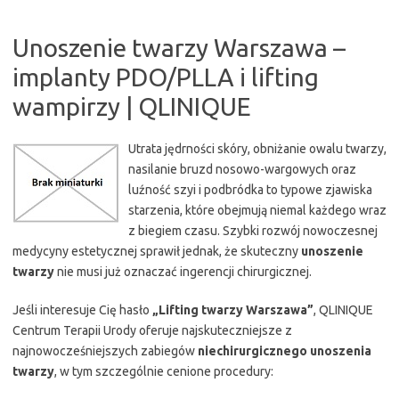
Unoszenie twarzy Warszawa –
implanty PDO/PLLA i lifting
wampirzy | QLINIQUE
Utrata jędrności skóry, obniżanie owalu twarzy,
nasilanie bruzd nosowo-wargowych oraz
luźność szyi i podbródka to typowe zjawiska
starzenia, które obejmują niemal każdego wraz
z biegiem czasu. Szybki rozwój nowoczesnej
medycyny estetycznej sprawił jednak, że skuteczny
unoszenie
twarzy
nie musi już oznaczać ingerencji chirurgicznej.
Jeśli interesuje Cię hasło
„Lifting twarzy Warszawa”
, QLINIQUE
Centrum Terapii Urody oferuje najskuteczniejsze z
najnowocześniejszych zabiegów
niechirurgicznego unoszenia
twarzy
, w tym szczególnie cenione procedury: