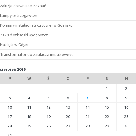
Żaluzje drewniane Poznań
Lampy ostrzegawcze
Pomiary instalacji elektrycznej w Gdańsku
Zakład szklarski Bydgoszcz
Naklejki w Gdyni
Transformator do zasilacza impulsowego
sierpień 2026
P
W
Ś
C
P
S
N
1
2
3
4
5
6
7
8
9
10
11
12
13
14
15
16
17
18
19
20
21
22
23
24
25
26
27
28
29
30
31