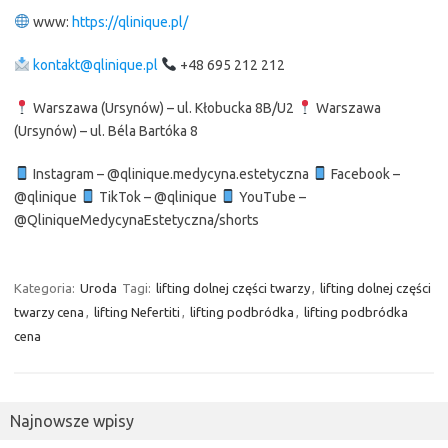
www:
https://qlinique.pl/
kontakt@qlinique.pl
+48 695 212 212
Warszawa (Ursynów) – ul. Kłobucka 8B/U2
Warszawa
(Ursynów) – ul. Béla Bartóka 8
Instagram – @qlinique.medycyna.estetyczna
Facebook –
@qlinique
TikTok – @qlinique
YouTube –
@QliniqueMedycynaEstetyczna/shorts
Kategoria:
Uroda
Tagi:
lifting dolnej części twarzy
,
lifting dolnej części
twarzy cena
,
lifting Nefertiti
,
lifting podbródka
,
lifting podbródka
cena
Najnowsze wpisy