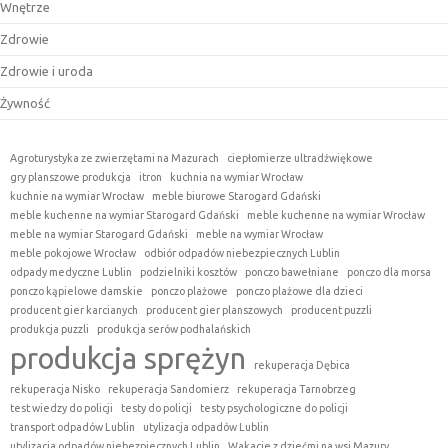
Wnętrze
Zdrowie
Zdrowie i uroda
Żywność
Agroturystyka ze zwierzętami na Mazurach
ciepłomierze ultradźwiękowe
gry planszowe produkcja
itron
kuchnia na wymiar Wrocław
kuchnie na wymiar Wrocław
meble biurowe Starogard Gdański
meble kuchenne na wymiar Starogard Gdański
meble kuchenne na wymiar Wrocław
meble na wymiar Starogard Gdański
meble na wymiar Wrocław
meble pokojowe Wrocław
odbiór odpadów niebezpiecznych Lublin
odpady medyczne Lublin
podzielniki kosztów
ponczo bawełniane
ponczo dla morsa
ponczo kąpielowe damskie
ponczo plażowe
ponczo plażowe dla dzieci
producent gier karcianych
producent gier planszowych
producent puzzli
produkcja puzzli
produkcja serów podhalańskich
produkcja sprężyn
rekuperacja Dębica
rekuperacja Nisko
rekuperacja Sandomierz
rekuperacja Tarnobrzeg
test wiedzy do policji
testy do policji
testy psychologiczne do policji
transport odpadów Lublin
utylizacja odpadów Lublin
utylizacja odpadów niebezpiecznych Lublin
Wakacje z dziećmi na wsi Mazury