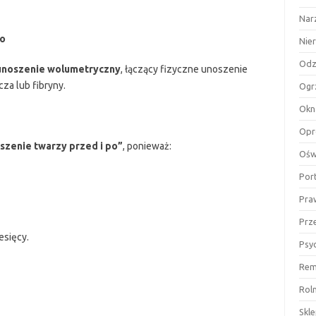
Nar
go
Nie
Odz
unoszenie wolumetryczny
, łączący fizyczne unoszenie
za lub fibryny.
Ogr
Okn
Opr
szenie twarzy przed i po”
, ponieważ:
Ośw
Por
Pra
Prz
esięcy.
Psy
Rem
Rol
Skl