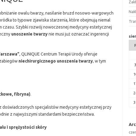
Zak
Nakl
, obniżanie owalu twarzy, nasilanie bruzd nosowo-wargowych
bródka to typowe zjawiska starzenia, które obejmują niemal
Tra
m czasu. Szybki rozwój nowoczesnej medycyny estetycznej
teczny
unoszenie twarzy
nie musi już oznaczać ingerencji
sie
Warszawa”
, QLINIQUE Centrum Terapii Urody oferuje
 zabiegów
niechirurgicznego unoszenia twarzy
, w tym
1
1
2
kowe, fibryna)
.
3
z doświadczonych specjalistów medycyny estetycznej przy
odnie z najwyższymi standardami bezpieczeństwa.
Ar
lu i sprężystości skóry
cze