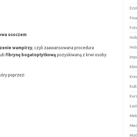
Ezo
Fin
Fot
nowa osoczem
Hob
Hote
zenie wampirzy
, czyli zaawansowana procedura
lub
fibrynę bogatopłytkową
pozyskiwaną z krwi osoby
Imp
Kli
óry poprzez:
Kre
Kult
Kurs
Łaz
Meb
Med
Mot