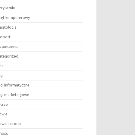
ty letnie
zęt komputerowy
matologia
nsport
zpieczenia
ategorized
da
gi
ugi informatyczne
ugi marketingowe
trze
owie
owie i uroda
ność