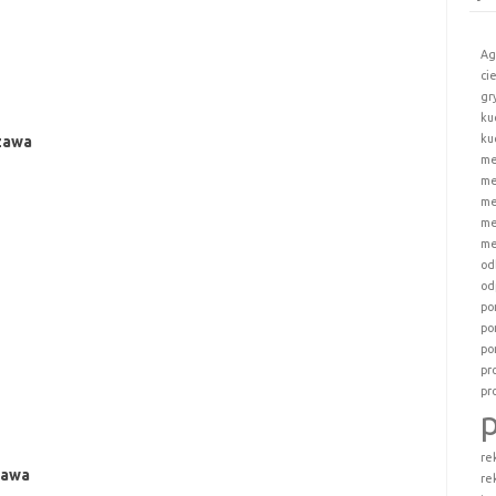
Ag
ci
gr
ku
ku
zawa
me
me
me
me
me
od
od
po
po
po
pr
pr
re
zawa
re