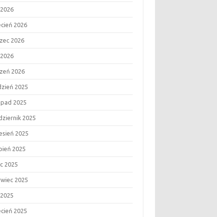
 2026
ecień 2026
zec 2026
 2026
czeń 2026
dzień 2025
topad 2025
dziernik 2025
esień 2025
rpień 2025
ec 2025
rwiec 2025
 2025
ecień 2025