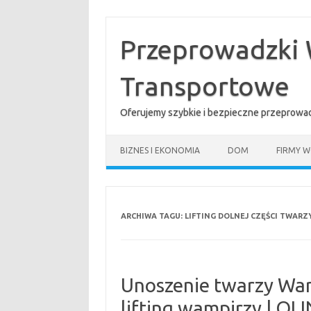
Przejdź
do
treści
Przeprowadzki 
Transportowe
Oferujemy szybkie i bezpieczne przeprowad
BIZNES I EKONOMIA
DOM
FIRMY W
ARCHIWA TAGU:
LIFTING DOLNEJ CZĘŚCI TWARZ
Unoszenie twarzy War
lifting wampirzy | QL