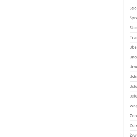
Spor
Spr
Sto
Tra
Ube
Unc
Uro
Usłu
Usł
Usł
Wnę
Zdr
Zdr
Żyw