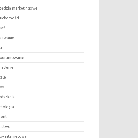
zędzia marketingowe
ruchomości
ież
zewanie
a
ogramowanie
ietlenie
tale
wo
edszkola
chologia
ont
nictwo
epy internetowe