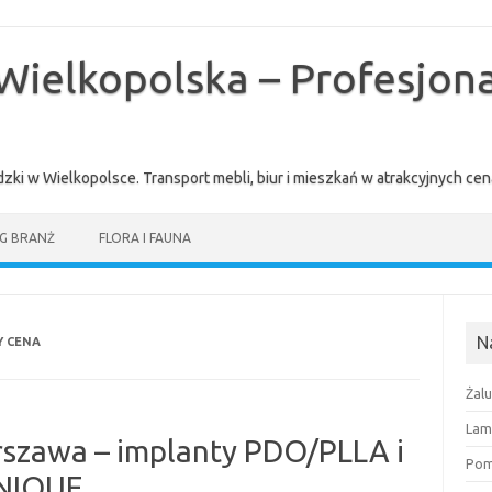
Wielkopolska – Profesjona
zki w Wielkopolsce. Transport mebli, biur i mieszkań w atrakcyjnych 
G BRANŻ
FLORA I FAUNA
N
Y CENA
Żal
Lam
szawa – implanty PDO/PLLA i
Pomi
INIQUE