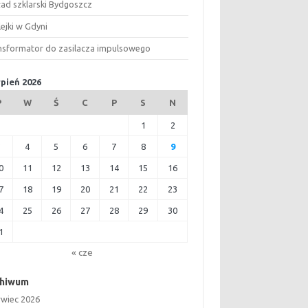
ład szklarski Bydgoszcz
ejki w Gdyni
nsformator do zasilacza impulsowego
rpień 2026
P
W
Ś
C
P
S
N
1
2
3
4
5
6
7
8
9
0
11
12
13
14
15
16
7
18
19
20
21
22
23
4
25
26
27
28
29
30
1
« cze
chiwum
rwiec 2026