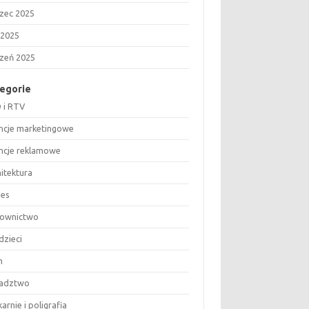
zec 2025
 2025
czeń 2025
egorie
 i RTV
ncje marketingowe
ncje reklamowe
hitektura
nes
ownictwo
dzieci
m
adztwo
arnie i poligrafia