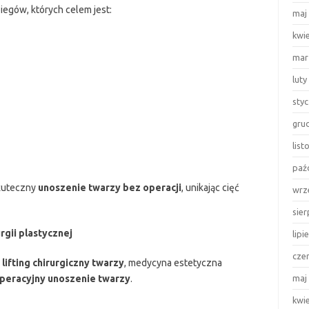
iegów, których celem jest:
maj
kwi
mar
luty
sty
gru
lis
paź
kuteczny
unoszenie twarzy bez operacji
, unikając cięć
wrz
sie
urgii plastycznej
lipi
cze
y
lifting chirurgiczny twarzy
, medycyna estetyczna
peracyjny unoszenie twarzy
.
maj
kwi