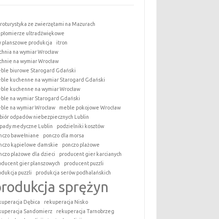
roturystyka ze zwierzętami na Mazurach
epłomierze ultradźwiękowe
y planszowe produkcja
itron
chnia na wymiar Wrocław
chnie na wymiar Wrocław
ble biurowe Starogard Gdański
ble kuchenne na wymiar Starogard Gdański
ble kuchenne na wymiar Wrocław
ble na wymiar Starogard Gdański
ble na wymiar Wrocław
meble pokojowe Wrocław
biór odpadów niebezpiecznych Lublin
pady medyczne Lublin
podzielniki kosztów
nczo bawełniane
ponczo dla morsa
nczo kąpielowe damskie
ponczo plażowe
nczo plażowe dla dzieci
producent gier karcianych
oducent gier planszowych
producent puzzli
odukcja puzzli
produkcja serów podhalańskich
produkcja sprężyn
kuperacja Dębica
rekuperacja Nisko
kuperacja Sandomierz
rekuperacja Tarnobrzeg