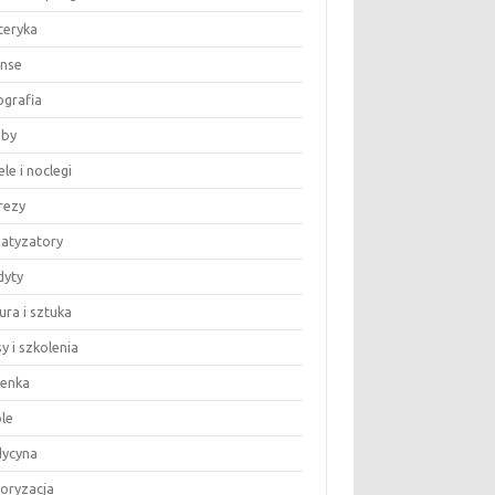
teryka
anse
ografia
by
le i noclegi
rezy
matyzatory
dyty
ura i sztuka
y i szkolenia
ienka
le
ycyna
oryzacja