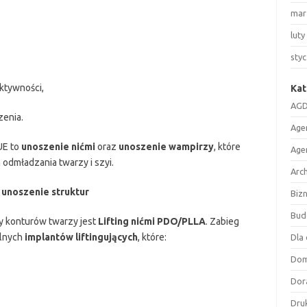
mar
luty
sty
ktywności,
Kat
AGD
zenia.
Age
UE to
unoszenie nićmi
oraz
unoszenie wampirzy
, które
Age
odmładzania twarzy i szyi.
Arc
unoszenie struktur
Biz
Bud
y konturów twarzy jest
Lifting nićmi PDO/PLLA
. Zabieg
alnych
implantów liftingujących
, które:
Dla 
Do
Dor
Druk