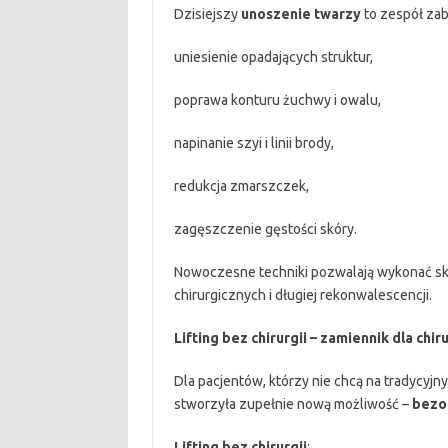
Dzisiejszy
unoszenie twarzy
to zespół zab
uniesienie opadających struktur,
poprawa konturu żuchwy i owalu,
napinanie szyi i linii brody,
redukcja zmarszczek,
zagęszczenie gęstości skóry.
Nowoczesne techniki pozwalają wykonać s
chirurgicznych i długiej rekonwalescencji.
Lifting bez chirurgii – zamiennik dla chir
Dla pacjentów, którzy nie chcą na tradycyjn
stworzyła zupełnie nową możliwość –
bezo
Lifting bez chirurgii
: