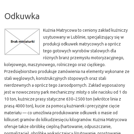
Odkuwka
Kuźnia Matrycowa to ceniony zakład kuźniczy
usytuowany w Lublinie, specjalizujący się w
produkcji odkuwek matrycowych a oprócz
tego gotowych wyrobów stalowych dla
różnych branż przemysłu motoryzacyjnego,
kolejowego, maszynowego, rolniczego oraz ciężkiego.
Przedsiębiorstwo produkuje zamówienia na elementy wykonane ze
stali węglowych, konstrukcyjnych stopowych oraz stali
nierdzewnych a oprócz tego żaroodpornych. Zakład wyposażony
jest w nowoczesny park mechaniczny: młoty o sile nacisku od 1 do
10 ton, kuźnicze prasy statyczne 630–2500 ton (wkrótce linia z
prasą 4000 ton), kucie za pomocą kuźniarek i precyzyjne cięcie
materiału — co umożliwia produkowanie odkuwek o masie od
kilkuset gramów do kilkudziesięciu kilogramów. Kuźnia Matrycowa
oferuje także obróbkę cieplną (hartowanie, odpuszczanie,
normalizację), obróbkę wykańczającą (śrutowanie, prostowanie,