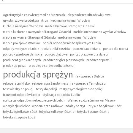
Agroturystyka ze zwierzętami na Mazurach
ciepłomierze ultradźwiękowe
gry planszowe produkcja
itron
kuchnia na wymiar Wrocław
kuchnie na wymiar Wrocław
meble biurowe Starogard Gdański
meble kuchenne na wymiar Starogard Gdański
meble kuchenne na wymiar Wrocław
meble na wymiar Starogard Gdański
meble na wymiar Wrocław
meble pokojowe Wrocław
odbiór odpadów niebezpiecznych Lublin
odpady medyczne Lublin
podzielniki kosztów
ponczo bawełniane
ponczo dla morsa
ponczo kąpielowe damskie
ponczo plażowe
ponczo plażowe dla dzieci
producent gier karcianych
producent gier planszowych
producent puzzli
produkcja puzzli
produkcja serów podhalańskich
produkcja sprężyn
rekuperacja Dębica
rekuperacja Nisko
rekuperacja Sandomierz
rekuperacja Tarnobrzeg
test wiedzy do policji
testy do policji
testy psychologiczne do policji
transport odpadów Lublin
utylizacja odpadów Lublin
utylizacja odpadów niebezpiecznych Lublin
Wakacje z dziećmi na wsi Mazury
wentylacja Mielec
wodomierze radiowe
zdalny odczyt
łożyska baryłkowe Łódź
łożyska igiełkowe Łódź
łożyska kulkowe łódzkie
łożyska toczne łódzkie
łożyska ślizgowe Łódź