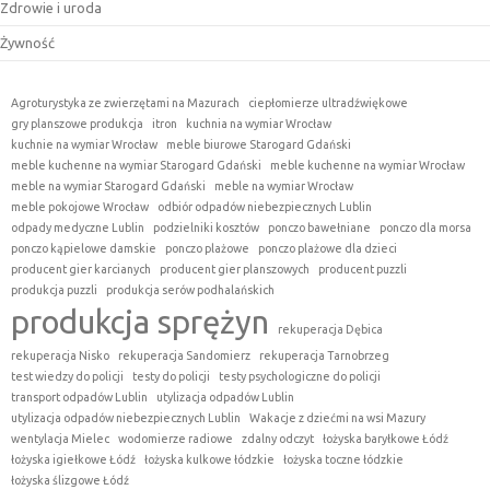
Zdrowie i uroda
Żywność
Agroturystyka ze zwierzętami na Mazurach
ciepłomierze ultradźwiękowe
gry planszowe produkcja
itron
kuchnia na wymiar Wrocław
kuchnie na wymiar Wrocław
meble biurowe Starogard Gdański
meble kuchenne na wymiar Starogard Gdański
meble kuchenne na wymiar Wrocław
meble na wymiar Starogard Gdański
meble na wymiar Wrocław
meble pokojowe Wrocław
odbiór odpadów niebezpiecznych Lublin
odpady medyczne Lublin
podzielniki kosztów
ponczo bawełniane
ponczo dla morsa
ponczo kąpielowe damskie
ponczo plażowe
ponczo plażowe dla dzieci
producent gier karcianych
producent gier planszowych
producent puzzli
produkcja puzzli
produkcja serów podhalańskich
produkcja sprężyn
rekuperacja Dębica
rekuperacja Nisko
rekuperacja Sandomierz
rekuperacja Tarnobrzeg
test wiedzy do policji
testy do policji
testy psychologiczne do policji
transport odpadów Lublin
utylizacja odpadów Lublin
utylizacja odpadów niebezpiecznych Lublin
Wakacje z dziećmi na wsi Mazury
wentylacja Mielec
wodomierze radiowe
zdalny odczyt
łożyska baryłkowe Łódź
łożyska igiełkowe Łódź
łożyska kulkowe łódzkie
łożyska toczne łódzkie
łożyska ślizgowe Łódź