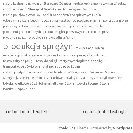
meble kuchenne na wymiar Starogard Gdański
meble kuchenne na wymiar Wrocław
meble na wymiar Starogard Gdański
meble na wymiar Wrocław
meble pokojowe Wrocław
odbiór odpadów niebezpiecznych Lublin
odpady medyczne Lublin
podzielniki kosztów
ponczo bawełniane
ponczo dla morsa
ponczo kąpielowe damskie
ponczo plażowe
ponczo plażowe dla dzieci
producent gier karcianych
producent gier planszowych
producent puzzli
produkcja puzzli
produkcja serów podhalańskich
produkcja sprężyn
rekuperacja Dębica
rekuperacja Nisko
rekuperacja Sandomierz
rekuperacja Tarnobrzeg
test wiedzy do policji
testy do policji
testy psychologiczne do policji
transport odpadów Lublin
utylizacja odpadów Lublin
utylizacja odpadów niebezpiecznych Lublin
Wakacje z dziećmi na wsi Mazury
wentylacja Mielec
wodomierze radiowe
zdalny odczyt
łożyska baryłkowe Łódź
łożyska igiełkowe Łódź
łożyska kulkowe łódzkie
łożyska toczne łódzkie
łożyska ślizgowe Łódź
custom footer text left
custom footer text right
Iconic One
Theme | Powered by
Wordpress