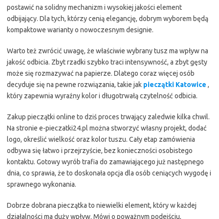
postawić na solidny mechanizm i wysokiej jakości element
odbijający. Dla tych, którzy cenią elegancję, dobrym wyborem będą
kompaktowe warianty o nowoczesnym designie.
Warto też zwrócić uwagę, że właściwie wybrany tusz ma wpływ na
jakość odbicia. Zbyt rzadki szybko traci intensywność, a zbyt gęsty
może się rozmazywać na papierze. Dlatego coraz więcej osób
decyduje się na pewne rozwiązania, takie jak
pieczątki Katowice
,
który zapewnia wyraźny kolor i długotrwałą czytelność odbicia.
Zakup pieczątki online to dziś proces trwający zaledwie kilka chwil.
Na stronie e-pieczatki24.pl można stworzyć własny projekt, dodać
logo, określić wielkość oraz kolor tuszu. Cały etap zamówienia
odbywa się łatwo i przejrzyście, bez konieczności osobistego
kontaktu. Gotowy wyrób trafia do zamawiającego już następnego
dnia, co sprawia, że to doskonała opcja dla osób ceniących wygodę i
sprawnego wykonania.
Dobrze dobrana pieczątka to niewielki element, który w każdej
działalności ma duży wpływ. Mówi o poważnym podejściu,