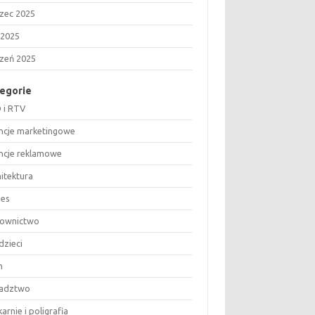
zec 2025
 2025
czeń 2025
egorie
 i RTV
ncje marketingowe
ncje reklamowe
hitektura
nes
ownictwo
dzieci
m
adztwo
arnie i poligrafia