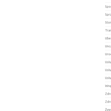
Spor
Spr
Sto
Tra
Ube
Unc
Uro
Usłu
Usł
Usł
Wnę
Zdr
Zdr
Żyw