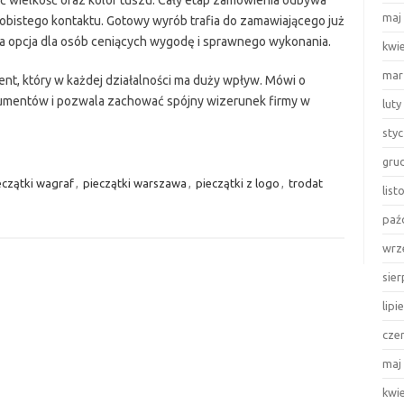
ić wielkość oraz kolor tuszu. Cały etap zamówienia odbywa
maj
osobistego kontaktu. Gotowy wyrób trafia do zamawiającego już
ła opcja dla osób ceniących wygodę i sprawnego wykonania.
kwi
mar
ent, który w każdej działalności ma duży wpływ. Mówi o
umentów i pozwala zachować spójny wizerunek firmy w
luty
sty
gru
eczątki wagraf
,
pieczątki warszawa
,
pieczątki z logo
,
trodat
lis
paź
wrz
sie
lipi
cze
maj
kwi