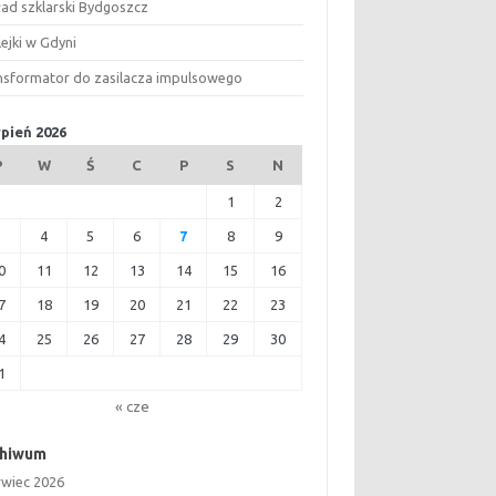
ład szklarski Bydgoszcz
ejki w Gdyni
nsformator do zasilacza impulsowego
rpień 2026
P
W
Ś
C
P
S
N
1
2
3
4
5
6
7
8
9
0
11
12
13
14
15
16
7
18
19
20
21
22
23
4
25
26
27
28
29
30
1
« cze
chiwum
rwiec 2026