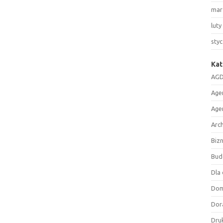
mar
luty
sty
Kat
AGD
Age
Age
Arc
Biz
Bud
Dla 
Do
Dor
Druk