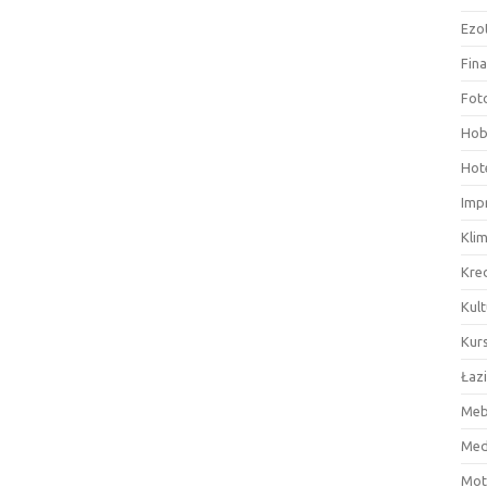
Ezo
Fin
Fot
Hob
Hote
Imp
Kli
Kre
Kult
Kurs
Łaz
Meb
Med
Mot