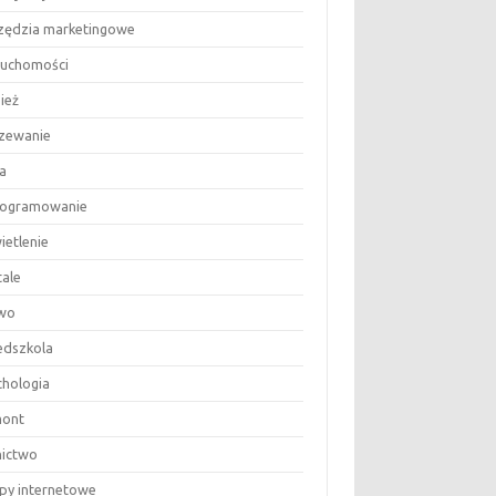
zędzia marketingowe
ruchomości
ież
zewanie
a
ogramowanie
ietlenie
tale
wo
edszkola
chologia
ont
nictwo
epy internetowe