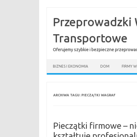
Przejdź
do
treści
Przeprowadzki 
Transportowe
Oferujemy szybkie i bezpieczne przeprowad
BIZNES I EKONOMIA
DOM
FIRMY W
ARCHIWA TAGU:
PIECZĄTKI WAGRAF
Pieczątki firmowe – n
kształtuje profesjona