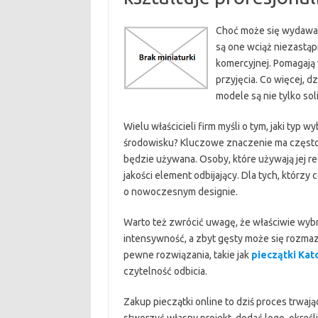
Choć może się wydawać,
są one wciąż niezastąp
komercyjnej. Pomagaj
przyjęcia. Co więcej, 
modele są nie tylko sol
Wielu właścicieli firm myśli o tym, jaki typ 
środowisku? Kluczowe znaczenie ma częstot
będzie używana. Osoby, które używają jej r
jakości element odbijający. Dla tych, któr
o nowoczesnym designie.
Warto też zwrócić uwagę, że właściwie wybra
intensywność, a zbyt gęsty może się rozmaz
pewne rozwiązania, takie jak
pieczątki Kat
czytelność odbicia.
Zakup pieczątki online to dziś proces trwają