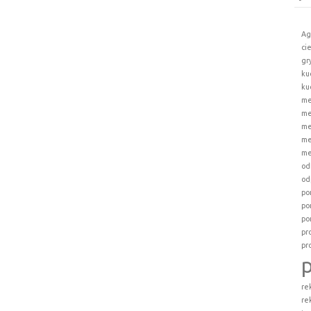
Ag
ci
gr
ku
ku
me
me
me
me
me
od
od
po
po
po
pr
pr
re
re