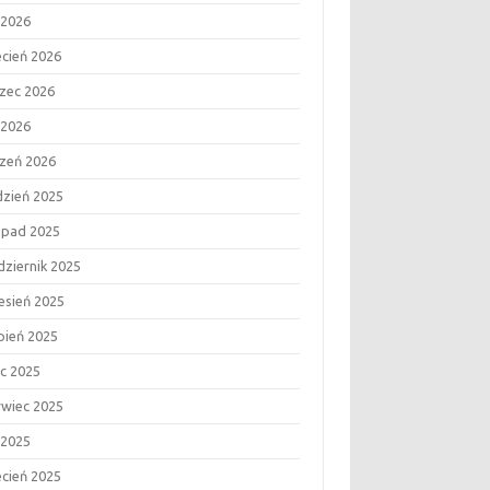
 2026
ecień 2026
zec 2026
 2026
czeń 2026
dzień 2025
topad 2025
dziernik 2025
esień 2025
rpień 2025
ec 2025
rwiec 2025
 2025
ecień 2025