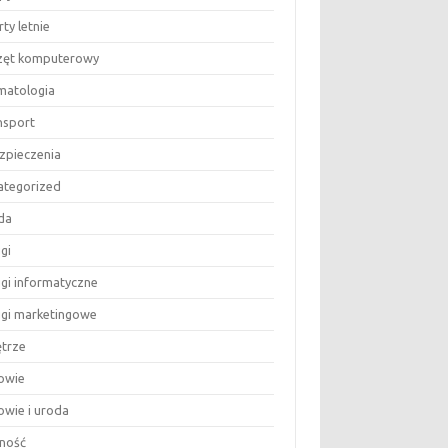
ty letnie
zęt komputerowy
matologia
nsport
zpieczenia
ategorized
da
gi
ugi informatyczne
ugi marketingowe
trze
owie
owie i uroda
ność