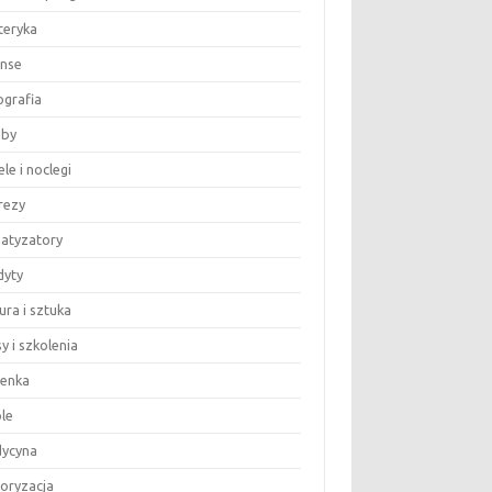
teryka
anse
ografia
by
le i noclegi
rezy
matyzatory
dyty
ura i sztuka
y i szkolenia
ienka
le
ycyna
oryzacja