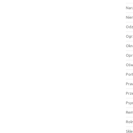
Nar
Nie
Odz
Ogr
Okn
Opr
Ośw
Por
Pra
Prz
Psy
Rem
Rol
Skl