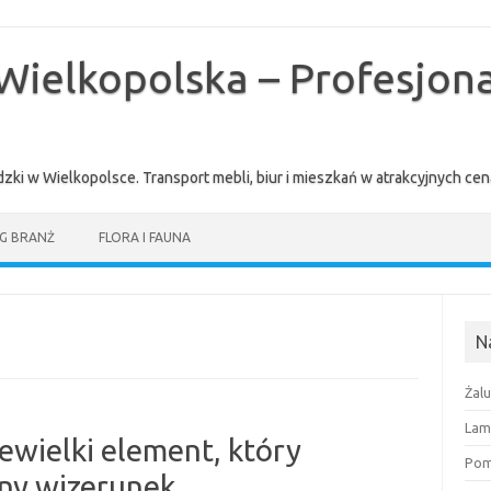
Wielkopolska – Profesjona
zki w Wielkopolsce. Transport mebli, biur i mieszkań w atrakcyjnych 
G BRANŻ
FLORA I FAUNA
N
Żal
Lam
iewielki element, który
Pomi
lny wizerunek