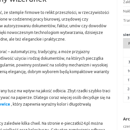
Zak
Nakl
 że stemple firmowe to relikt przeszłości, w rzeczywistości
ione w codziennej pracy biurowej, urzędowej czy
Tra
ą w autoryzowaniu dokumentów, faktur, umów czy dowodów
dzięki nowoczesnym technologiom wytwarzania, dzisiejsze
sie
idne, ale też eleganckie i praktyczne.
wybrać – automatyczny, tradycyjny, a może przyjazny
liwość użycia i rodzaj dokumentów, na których pieczątka
egularnie, powinny postawić na solidny mechanizm i wysokiej
1
zy cenią elegancję, dobrym wyborem będą kompaktowe warianty
1
2
ny tusz ma wpływ na jakość odbicia. Zbyt rzadki szybko traci
ywać na papierze. Dlatego coraz więcej osób decyduje się na
3
owice
, który zapewnia wyraźny kolor i długotrwałą
Ar
cy zaledwie kilka chwil. Na stronie e-pieczatki24.pl można
cze