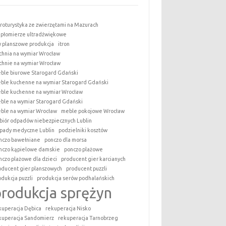
roturystyka ze zwierzętami na Mazurach
epłomierze ultradźwiękowe
y planszowe produkcja
itron
chnia na wymiar Wrocław
chnie na wymiar Wrocław
ble biurowe Starogard Gdański
ble kuchenne na wymiar Starogard Gdański
ble kuchenne na wymiar Wrocław
ble na wymiar Starogard Gdański
ble na wymiar Wrocław
meble pokojowe Wrocław
biór odpadów niebezpiecznych Lublin
pady medyczne Lublin
podzielniki kosztów
nczo bawełniane
ponczo dla morsa
nczo kąpielowe damskie
ponczo plażowe
nczo plażowe dla dzieci
producent gier karcianych
oducent gier planszowych
producent puzzli
odukcja puzzli
produkcja serów podhalańskich
produkcja sprężyn
kuperacja Dębica
rekuperacja Nisko
kuperacja Sandomierz
rekuperacja Tarnobrzeg