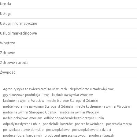
Uroda
Usługi
Usługi informatyczne
Usługi marketingowe
Wnętrze
Zdrowie
Zdrowie i uroda
Żywność
Agroturystyka ze zwierzętami na Mazurach
ciepłomierze ultradźwiękowe
gry planszowe produkcja
itron
kuchnia na wymiar Wrocław
kuchnie na wymiar Wrocław
meble biurowe Starogard Gdański
meble kuchenne na wymiar Starogard Gdański
meble kuchenne na wymiar Wrocław
meble na wymiar Starogard Gdański
meble na wymiar Wrocław
meble pokojowe Wrocław
odbiór odpadów niebezpiecznych Lublin
odpady medyczne Lublin
podzielniki kosztów
ponczo bawełniane
ponczo dla morsa
ponczo kąpielowe damskie
ponczo plażowe
ponczo plażowe dla dzieci
producent gier karcianych
producent gier planszowych
producent puzzli