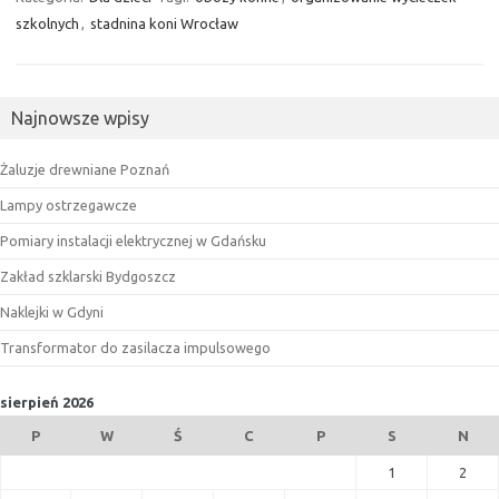
szkolnych
,
stadnina koni Wrocław
Najnowsze wpisy
Żaluzje drewniane Poznań
Lampy ostrzegawcze
Pomiary instalacji elektrycznej w Gdańsku
Zakład szklarski Bydgoszcz
Naklejki w Gdyni
Transformator do zasilacza impulsowego
sierpień 2026
P
W
Ś
C
P
S
N
1
2