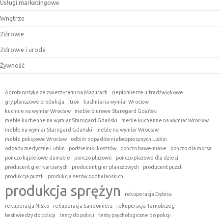
Usługi marketingowe
Wnętrze
Zdrowie
Zdrowie i uroda
Żywność
Agroturystyka ze zwierzętami na Mazurach
ciepłomierze ultradźwiękowe
gry planszowe produkcja
itron
kuchnia na wymiar Wrocław
kuchnie na wymiar Wrocław
meble biurowe Starogard Gdański
meble kuchenne na wymiar Starogard Gdański
meble kuchenne na wymiar Wrocław
meble na wymiar Starogard Gdański
meble na wymiar Wrocław
meble pokojowe Wrocław
odbiór odpadów niebezpiecznych Lublin
odpady medyczne Lublin
podzielniki kosztów
ponczo bawełniane
ponczo dla morsa
ponczo kąpielowe damskie
ponczo plażowe
ponczo plażowe dla dzieci
producent gier karcianych
producent gier planszowych
producent puzzli
produkcja puzzli
produkcja serów podhalańskich
produkcja sprężyn
rekuperacja Dębica
rekuperacja Nisko
rekuperacja Sandomierz
rekuperacja Tarnobrzeg
test wiedzy do policji
testy do policji
testy psychologiczne do policji