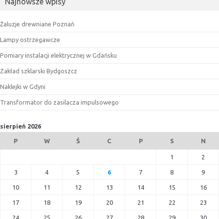
Najnowsze wpisy
Żaluzje drewniane Poznań
Lampy ostrzegawcze
Pomiary instalacji elektrycznej w Gdańsku
Zakład szklarski Bydgoszcz
Naklejki w Gdyni
Transformator do zasilacza impulsowego
sierpień 2026
P
W
Ś
C
P
S
N
1
2
3
4
5
6
7
8
9
10
11
12
13
14
15
16
17
18
19
20
21
22
23
24
25
26
27
28
29
30