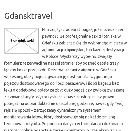
Gdansktravel
Nim zdążysz odebrać bagaż, już możesz mieć
pewność, że profesjonalne taxi z lotniska w
Gdańsku zabierze Cię do wybranego miejsca w
aglomeracji trójmiejskiej lub każdej destynacji
w Polsce. Wystarczy wypełnić zwięzły
formularz rezerwacji na naszej stronie, aby poznać detale trasy i
łączny koszt przejazdu. Rezerwując taxi z air­portu w Gdańsku
wcześniej, otrzymujesz gwarancję dostępności wygodnego
pojazdu dostosowanego do ilości pasażerów i ilości bagażu bez
lęku o dodatkowe opłaty za zbyt duży bagaż czy zwłokę związaną
ze zmianą taryfy. Wykorzystując z naszej usługi, masz prawo
polegać na odbiór dokładnie o ustalonej godzinie, nawet gdy Twój
rejs się opóźni – zarządzamy dynamicznym systemem
monitorowania lotów, który dostosowuje się na każde zmianę
terminowe przylotu. Po podaniu danych w formularzu i dokonaniu
płatności online pozostaje zasiąść komfortowo i zrelaksować się,