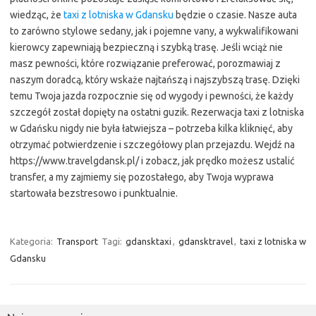
wiedząc, że
taxi z lotniska w Gdansku
będzie o czasie. Nasze auta
to zarówno stylowe sedany, jak i pojemne vany, a wykwalifikowani
kierowcy zapewniają bezpieczną i szybką trasę. Jeśli wciąż nie
masz pewności, które rozwiązanie preferować, porozmawiaj z
naszym doradcą, który wskaże najtańszą i najszybszą trasę. Dzięki
temu Twoja jazda rozpocznie się od wygody i pewności, że każdy
szczegół został dopięty na ostatni guzik. Rezerwacja taxi z lotniska
w Gdańsku nigdy nie była łatwiejsza – potrzeba kilka kliknięć, aby
otrzymać potwierdzenie i szczegółowy plan przejazdu. Wejdź na
https://www.travelgdansk.pl/ i zobacz, jak prędko możesz ustalić
transfer, a my zajmiemy się pozostałego, aby Twoja wyprawa
startowała bezstresowo i punktualnie.
Kategoria:
Transport
Tagi:
gdansktaxi
,
gdansktravel
,
taxi z lotniska w
Gdansku