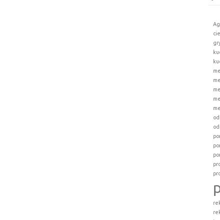
Ag
ci
gr
ku
ku
me
me
me
me
me
od
od
po
po
po
pr
pr
re
re