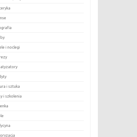
teryka
anse
ografia
by
le i noclegi
rezy
matyzatory
dyty
ura i sztuka
y i szkolenia
ienka
le
ycyna
oryzacja