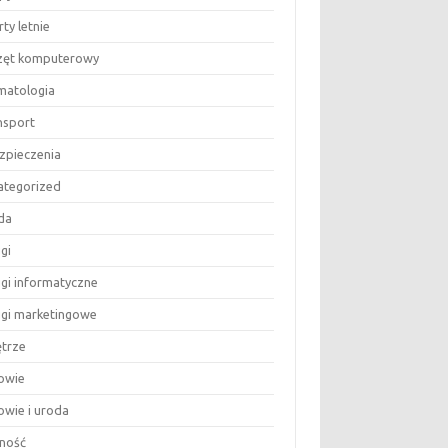
ty letnie
zęt komputerowy
matologia
nsport
zpieczenia
ategorized
da
gi
ugi informatyczne
ugi marketingowe
trze
owie
owie i uroda
ność