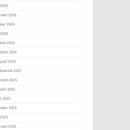
 2026
ecień 2026
zec 2026
 2026
czeń 2026
dzień 2025
topad 2025
dziernik 2025
esień 2025
rpień 2025
ec 2025
rwiec 2025
 2025
ecień 2025