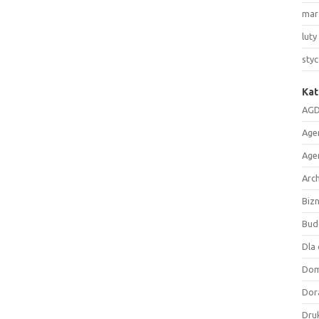
mar
luty
sty
Kat
AGD
Age
Age
Arc
Biz
Bud
Dla 
Do
Dor
Druk