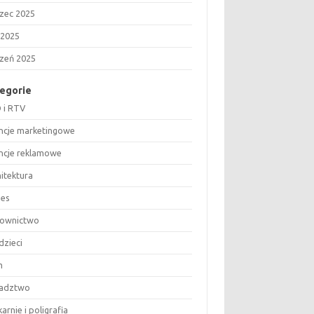
zec 2025
 2025
czeń 2025
egorie
 i RTV
ncje marketingowe
ncje reklamowe
hitektura
nes
ownictwo
dzieci
m
adztwo
arnie i poligrafia