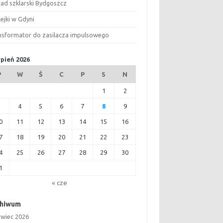
ład szklarski Bydgoszcz
ejki w Gdyni
nsformator do zasilacza impulsowego
rpień 2026
P
W
Ś
C
P
S
N
1
2
3
4
5
6
7
8
9
0
11
12
13
14
15
16
7
18
19
20
21
22
23
4
25
26
27
28
29
30
1
« cze
chiwum
rwiec 2026