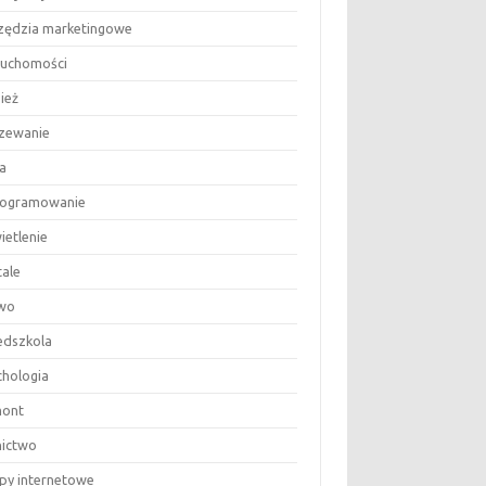
zędzia marketingowe
ruchomości
ież
zewanie
a
ogramowanie
ietlenie
tale
wo
edszkola
chologia
ont
nictwo
epy internetowe