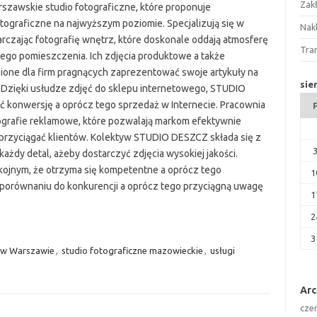
Zak
zawskie studio fotograficzne, które proponuje
ograficzne na najwyższym poziomie. Specjalizują się w
Nakl
tarczając fotografię wnętrz, które doskonale oddają atmosferę
Tra
dego pomieszczenia. Ich zdjęcia produktowe a także
ione dla firm pragnących zaprezentować swoje artykuły na
sie
 Dzięki usłudze zdjęć do sklepu internetowego, STUDIO
konwersję a oprócz tego sprzedaż w Internecie. Pracownia
tografie reklamowe, które pozwalają markom efektywnie
przyciągać klientów. Kolektyw STUDIO DESZCZ składa się z
ażdy detal, ażeby dostarczyć zdjęcia wysokiej jakości.
jnym, że otrzyma się kompetentne a oprócz tego
1
w porównaniu do konkurencji a oprócz tego przyciągną uwagę
1
2
3
 w Warszawie
,
studio fotograficzne mazowieckie
,
usługi
Ar
cze