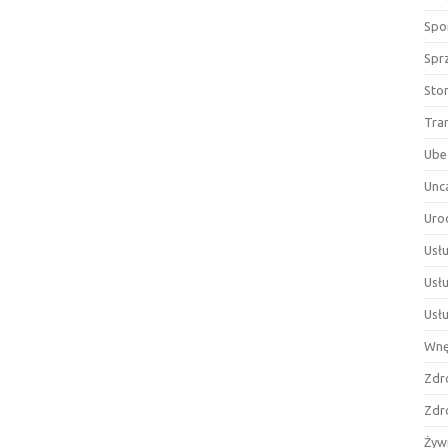
Spor
Spr
Sto
Tra
Ube
Unc
Uro
Usłu
Usł
Usł
Wnę
Zdr
Zdr
Żyw