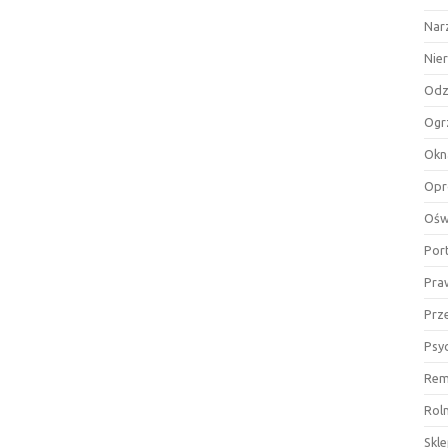
Nar
Nie
Odz
Ogr
Okn
Opr
Ośw
Por
Pra
Prz
Psy
Rem
Rol
Skl