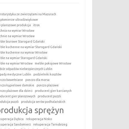
roturystyka ze zwierzętami na Mazurach
epłomierze ultradźwiękowe
y planszowe produkcja
itron
chnia na wymiar Wrocław
chnie na wymiar Wrocław
ble biurowe Starogard Gdański
ble kuchenne na wymiar Starogard Gdański
ble kuchenne na wymiar Wrocław
ble na wymiar Starogard Gdański
ble na wymiar Wrocław
meble pokojowe Wrocław
biór odpadów niebezpiecznych Lublin
pady medyczne Lublin
podzielniki kosztów
nczo bawełniane
ponczo dla morsa
nczo kąpielowe damskie
ponczo plażowe
nczo plażowe dla dzieci
producent gier karcianych
oducent gier planszowych
producent puzzli
odukcja puzzli
produkcja serów podhalańskich
produkcja sprężyn
kuperacja Dębica
rekuperacja Nisko
kuperacja Sandomierz
rekuperacja Tarnobrzeg