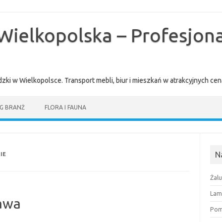
Wielkopolska – Profesjona
zki w Wielkopolsce. Transport mebli, biur i mieszkań w atrakcyjnych 
G BRANŻ
FLORA I FAUNA
N
IE
Żal
Lam
zawa
Pomi