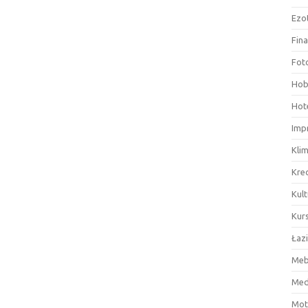
Ezo
Fin
Fot
Hob
Hote
Imp
Kli
Kre
Kult
Kurs
Łaz
Meb
Med
Mot