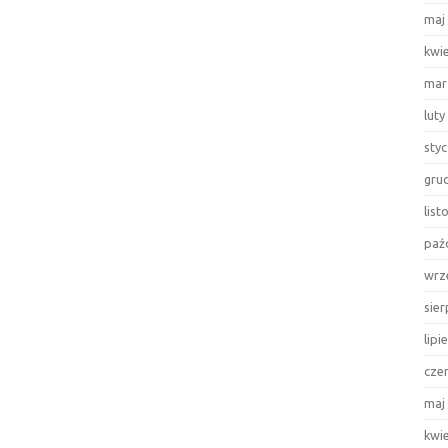
maj
kwi
mar
luty
sty
gru
lis
paź
wrz
sie
lipi
cze
maj
kwi