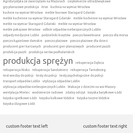
Agroturystyka ze zwierzętami na Mazurach
ciepłomierze ultradźwiękowe
gry planszowe produkcja
itron
kuchnia na wymiar Wrocław
kuchnie na wymiar Wrocław
meble biurowe Starogard Gdański
meble kuchenne na wymiar Starogard Gdański
meble kuchenne na wymiar Wrocław
meble na wymiar Starogard Gdański
meble na wymiar Wrocław
meble pokojowe Wrocław
odbiór odpadów niebezpiecznych Lublin
odpady medyczne Lublin
podzielniki kosztów
ponczo bawełniane
ponczo dla morsa
ponczo kąpielowe damskie
ponczo plażowe
ponczo plażowe dla dzieci
producent gier karcianych
producent gier planszowych
producent puzzli
produkcja puzzli
produkcja serów podhalańskich
produkcja sprężyn
rekuperacja Dębica
rekuperacja Nisko
rekuperacja Sandomierz
rekuperacja Tarnobrzeg
test wiedzy do policji
testy do policji
testy psychologiczne do policji
transport odpadów Lublin
utylizacja odpadów Lublin
utylizacja odpadów niebezpiecznych Lublin
Wakacje z dziećmi na wsi Mazury
wentylacja Mielec
wodomierze radiowe
zdalny odczyt
łożyska baryłkowe Łódź
łożyska igiełkowe Łódź
łożyska kulkowe łódzkie
łożyska toczne łódzkie
łożyska ślizgowe Łódź
custom footer text left
custom footer text right