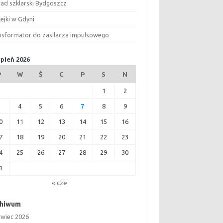
ład szklarski Bydgoszcz
ejki w Gdyni
nsformator do zasilacza impulsowego
rpień 2026
P
W
Ś
C
P
S
N
1
2
3
4
5
6
7
8
9
0
11
12
13
14
15
16
7
18
19
20
21
22
23
4
25
26
27
28
29
30
1
« cze
chiwum
rwiec 2026