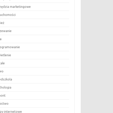
zędzia marketingowe
ruchomości
ież
zewanie
a
ogramowanie
ietlenie
tale
wo
edszkola
chologia
ont
nictwo
epy internetowe