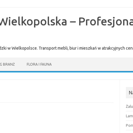
Wielkopolska – Profesjona
zki w Wielkopolsce. Transport mebli, biur i mieszkań w atrakcyjnych 
G BRANŻ
FLORA I FAUNA
N
Żal
Lam
Pomi