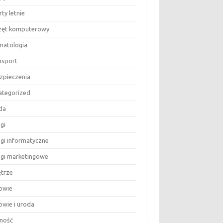
ty letnie
zęt komputerowy
matologia
nsport
zpieczenia
ategorized
da
gi
ugi informatyczne
ugi marketingowe
trze
owie
owie i uroda
ność