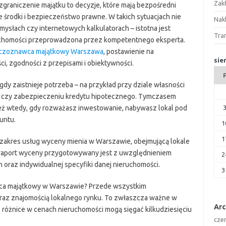
Zak
zgraniczenie majątku to decyzje, które mają bezpośredni
 środki i bezpieczeństwo prawne. W takich sytuacjach nie
Nakl
mysłach czy internetowych kalkulatorach – istotna jest
Tra
uchomości przeprowadzona przez kompetentnego eksperta.
czoznawca majątkowy Warszawa
, postawienie na
sie
ci, zgodności z przepisami i obiektywności.
y zaistnieje potrzeba – na przykład przy dziale własności
ej czy zabezpieczeniu kredytu hipotecznego. Tymczasem
eż wtedy, gdy rozważasz inwestowanie, nabywasz lokal pod
untu.
1
1
 zakres usług wyceny mienia w Warszawie, obejmującą lokale
 raport wyceny przygotowywany jest z uwzględnieniem
2
 oraz indywidualnej specyfiki danej nieruchomości.
3
wca majątkowy w Warszawie? Przede wszystkim
oraz znajomością lokalnego rynku. To zwłaszcza ważne w
Ar
 różnice w cenach nieruchomości mogą sięgać kilkudziesięciu
cze