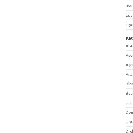
mar
luty
sty
Kat
AGD
Age
Age
Arc
Biz
Bud
Dla 
Do
Dor
Druk