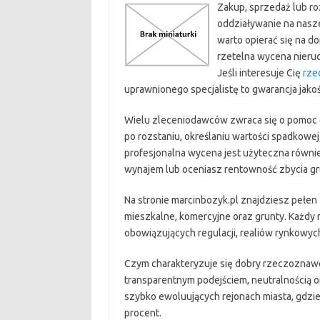
Zakup, sprzedaż lub ro
oddziaływanie na nasze
warto opierać się na do
rzetelna wycena nier
Jeśli interesuje Cię
rze
uprawnionego specjalistę to gwarancja jakoś
Wielu zleceniodawców zwraca się o pomoc gd
po rozstaniu, określaniu wartości spadkow
profesjonalna wycena jest użyteczna równi
wynajem lub oceniasz rentowność zbycia gr
Na stronie marcinbozyk.pl znajdziesz pełen
mieszkalne, komercyjne oraz grunty. Każdy
obowiązujących regulacji, realiów rynkowych
Czym charakteryzuje się dobry rzeczozna
transparentnym podejściem, neutralnością 
szybko ewoluujących rejonach miasta, gdzie
procent.