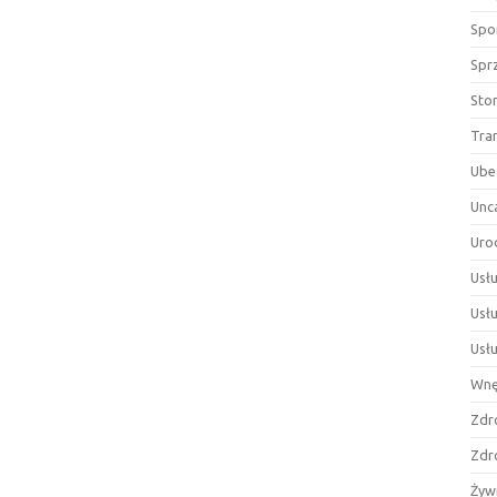
Spor
Spr
Sto
Tra
Ube
Unc
Uro
Usłu
Usł
Usł
Wnę
Zdr
Zdr
Żyw