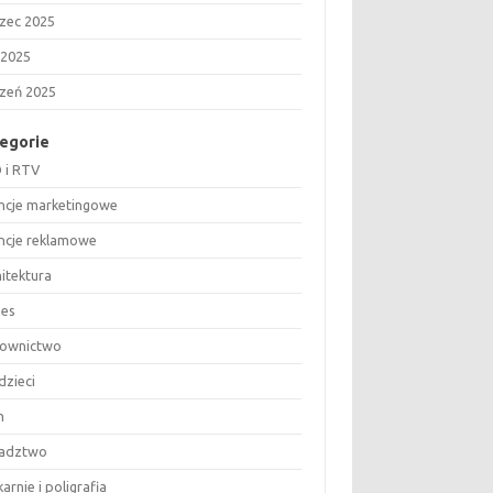
zec 2025
 2025
czeń 2025
egorie
 i RTV
ncje marketingowe
ncje reklamowe
hitektura
nes
ownictwo
dzieci
m
adztwo
arnie i poligrafia