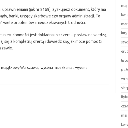
maj
i uprawnieniami (jak nr 8169), zyskujesz dokument, który ma
kwi
dy, banki, urzędy skarbowe czy organy administracji. To
ć wiele problemów i nieoczekiwanych trudności.
mar
luty
j nieruchomości jest dokładna i szczera – postaw na wiedzę,
j się z kompletną ofertą i dowiedz się, jak może pomóc Ci
sty
szawie.
gru
lis
 majątkowy Warszawa
,
wycena mieszkania
,
wycena
paź
wrz
sie
lipi
cze
maj
kwi