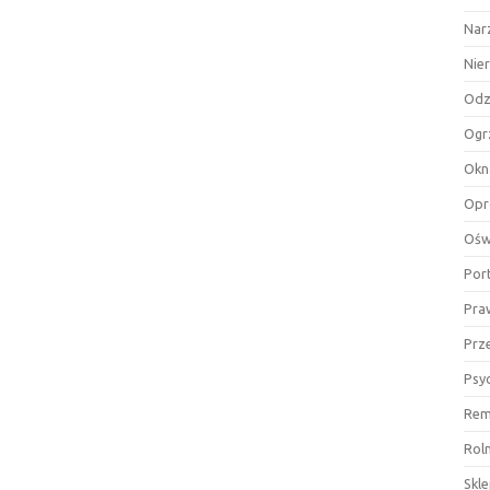
Nar
Nie
Odz
Ogr
Okn
Opr
Ośw
Por
Pra
Prz
Psy
Rem
Rol
Skl