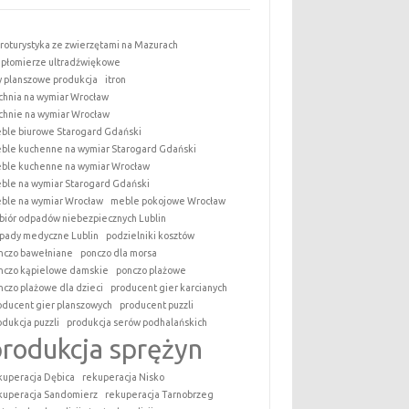
roturystyka ze zwierzętami na Mazurach
epłomierze ultradźwiękowe
y planszowe produkcja
itron
chnia na wymiar Wrocław
chnie na wymiar Wrocław
ble biurowe Starogard Gdański
ble kuchenne na wymiar Starogard Gdański
ble kuchenne na wymiar Wrocław
ble na wymiar Starogard Gdański
ble na wymiar Wrocław
meble pokojowe Wrocław
biór odpadów niebezpiecznych Lublin
pady medyczne Lublin
podzielniki kosztów
nczo bawełniane
ponczo dla morsa
nczo kąpielowe damskie
ponczo plażowe
nczo plażowe dla dzieci
producent gier karcianych
oducent gier planszowych
producent puzzli
odukcja puzzli
produkcja serów podhalańskich
produkcja sprężyn
kuperacja Dębica
rekuperacja Nisko
kuperacja Sandomierz
rekuperacja Tarnobrzeg