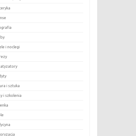
teryka
anse
ografia
by
le i noclegi
rezy
matyzatory
dyty
ura i sztuka
y i szkolenia
ienka
le
ycyna
oryzacja