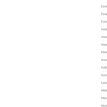
Ezo
Fin
Fot
Hob
Hote
Imp
Kli
Kre
Kult
Kurs
Łaz
Meb
Med
Mot