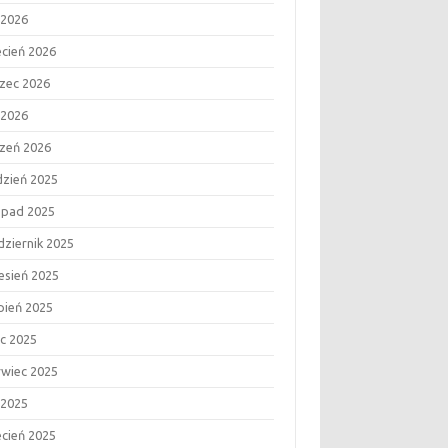
 2026
ecień 2026
zec 2026
 2026
czeń 2026
dzień 2025
topad 2025
dziernik 2025
esień 2025
rpień 2025
ec 2025
rwiec 2025
 2025
ecień 2025