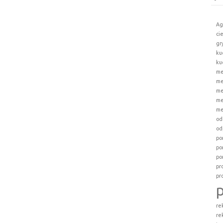
Ag
ci
gr
ku
ku
me
me
me
me
me
od
od
po
po
po
pr
pr
re
re