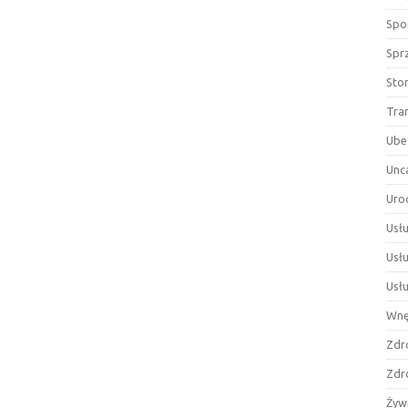
Spor
Spr
Sto
Tra
Ube
Unc
Uro
Usłu
Usł
Usł
Wnę
Zdr
Zdr
Żyw