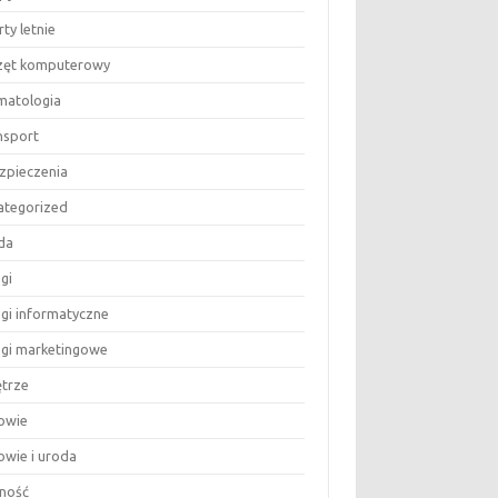
ty letnie
zęt komputerowy
matologia
nsport
zpieczenia
ategorized
da
gi
ugi informatyczne
ugi marketingowe
trze
owie
owie i uroda
ność