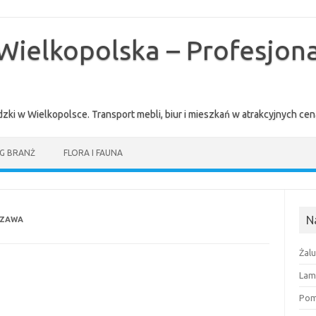
Wielkopolska – Profesjona
zki w Wielkopolsce. Transport mebli, biur i mieszkań w atrakcyjnych 
G BRANŻ
FLORA I FAUNA
N
SZAWA
Żal
Lam
Pomi