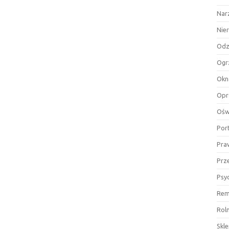
Nar
Nie
Odz
Ogr
Okn
Opr
Ośw
Por
Pra
Prz
Psy
Rem
Rol
Skl