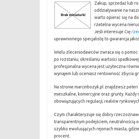
Zakup, sprzedaż lub ro
oddziaływanie na nasze
warto opierać się na do
rzetelna wycena nier
Jeśli interesuje Cię
rze
uprawnionego specjalistę to gwarancja jakoś
Wielu zleceniodawców zwraca się o pomoc gd
po rozstaniu, określaniu wartości spadkow
profesjonalna wycena jest użyteczna równi
wynajem lub oceniasz rentowność zbycia gr
Na stronie marcinbozyk.pl znajdziesz pełen
mieszkalne, komercyjne oraz grunty. Każdy
obowiązujących regulacji, realiów rynkowych
Czym charakteryzuje się dobry rzeczozna
transparentnym podejściem, neutralnością 
szybko ewoluujących rejonach miasta, gdzie
procent.