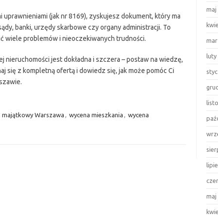
maj
i uprawnieniami (jak nr 8169), zyskujesz dokument, który ma
kwi
dy, banki, urzędy skarbowe czy organy administracji. To
ć wiele problemów i nieoczekiwanych trudności.
mar
luty
j nieruchomości jest dokładna i szczera – postaw na wiedzę,
j się z kompletną ofertą i dowiedz się, jak może pomóc Ci
sty
szawie.
gru
lis
 majątkowy Warszawa
,
wycena mieszkania
,
wycena
paź
wrz
sie
lipi
cze
maj
kwi