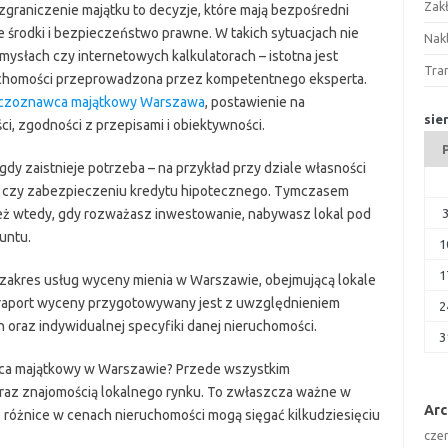
Zak
zgraniczenie majątku to decyzje, które mają bezpośredni
 środki i bezpieczeństwo prawne. W takich sytuacjach nie
Nakl
mysłach czy internetowych kalkulatorach – istotna jest
Tra
uchomości przeprowadzona przez kompetentnego eksperta.
czoznawca majątkowy Warszawa
, postawienie na
sie
ci, zgodności z przepisami i obiektywności.
y zaistnieje potrzeba – na przykład przy dziale własności
ej czy zabezpieczeniu kredytu hipotecznego. Tymczasem
eż wtedy, gdy rozważasz inwestowanie, nabywasz lokal pod
untu.
1
1
 zakres usług wyceny mienia w Warszawie, obejmującą lokale
 raport wyceny przygotowywany jest z uwzględnieniem
2
 oraz indywidualnej specyfiki danej nieruchomości.
3
wca majątkowy w Warszawie? Przede wszystkim
oraz znajomością lokalnego rynku. To zwłaszcza ważne w
Ar
 różnice w cenach nieruchomości mogą sięgać kilkudziesięciu
cze