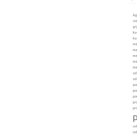
Ag
ci
gr
ku
ku
me
me
me
me
me
od
od
po
po
po
pr
pr
re
re