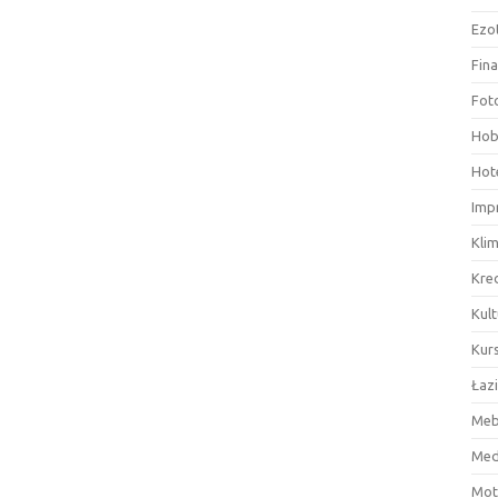
Ezo
Fin
Fot
Hob
Hote
Imp
Kli
Kre
Kult
Kurs
Łaz
Meb
Med
Mot