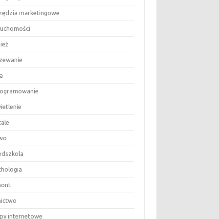
zędzia marketingowe
ruchomości
ież
zewanie
a
ogramowanie
ietlenie
tale
wo
edszkola
chologia
ont
nictwo
epy internetowe