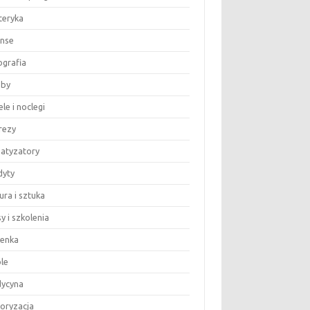
teryka
anse
ografia
by
le i noclegi
rezy
matyzatory
dyty
ura i sztuka
y i szkolenia
ienka
le
ycyna
oryzacja