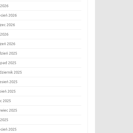
 2026
ecień 2026
zec 2026
 2026
czeń 2026
dzień 2025
topad 2025
dziernik 2025
esień 2025
rpień 2025
ec 2025
rwiec 2025
 2025
ecień 2025