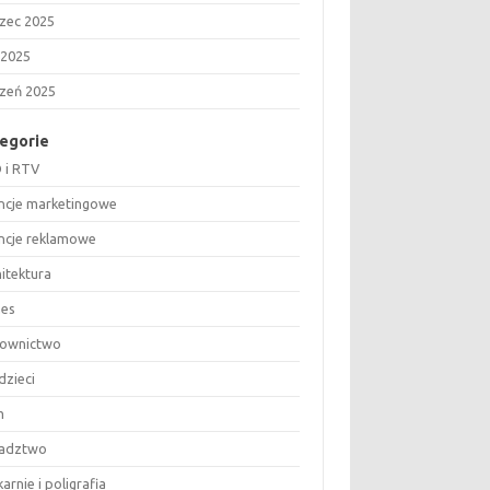
zec 2025
 2025
czeń 2025
egorie
 i RTV
ncje marketingowe
ncje reklamowe
hitektura
nes
ownictwo
dzieci
m
adztwo
arnie i poligrafia