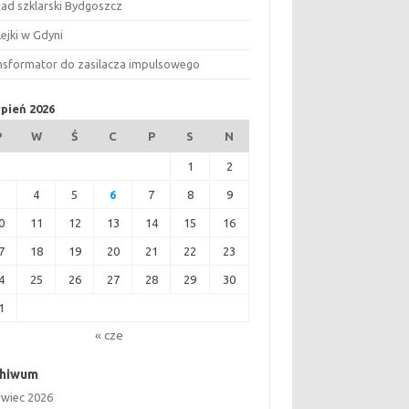
ład szklarski Bydgoszcz
ejki w Gdyni
nsformator do zasilacza impulsowego
rpień 2026
P
W
Ś
C
P
S
N
1
2
3
4
5
6
7
8
9
0
11
12
13
14
15
16
7
18
19
20
21
22
23
4
25
26
27
28
29
30
1
« cze
chiwum
rwiec 2026