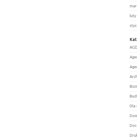
mar
luty
sty
Kat
AGD
Age
Age
Arc
Biz
Bud
Dla 
Do
Dor
Druk