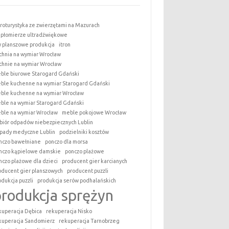
roturystyka ze zwierzętami na Mazurach
epłomierze ultradźwiękowe
y planszowe produkcja
itron
chnia na wymiar Wrocław
chnie na wymiar Wrocław
ble biurowe Starogard Gdański
ble kuchenne na wymiar Starogard Gdański
ble kuchenne na wymiar Wrocław
ble na wymiar Starogard Gdański
ble na wymiar Wrocław
meble pokojowe Wrocław
biór odpadów niebezpiecznych Lublin
pady medyczne Lublin
podzielniki kosztów
nczo bawełniane
ponczo dla morsa
nczo kąpielowe damskie
ponczo plażowe
nczo plażowe dla dzieci
producent gier karcianych
oducent gier planszowych
producent puzzli
odukcja puzzli
produkcja serów podhalańskich
produkcja sprężyn
kuperacja Dębica
rekuperacja Nisko
kuperacja Sandomierz
rekuperacja Tarnobrzeg