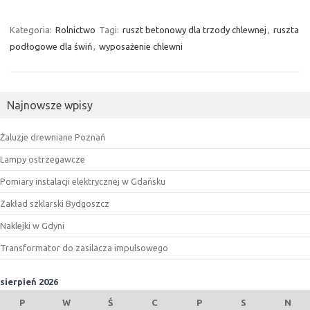
Kategoria:
Rolnictwo
Tagi:
ruszt betonowy dla trzody chlewnej
,
ruszta
podłogowe dla świń
,
wyposażenie chlewni
Najnowsze wpisy
Żaluzje drewniane Poznań
Lampy ostrzegawcze
Pomiary instalacji elektrycznej w Gdańsku
Zakład szklarski Bydgoszcz
Naklejki w Gdyni
Transformator do zasilacza impulsowego
sierpień 2026
P
W
Ś
C
P
S
N