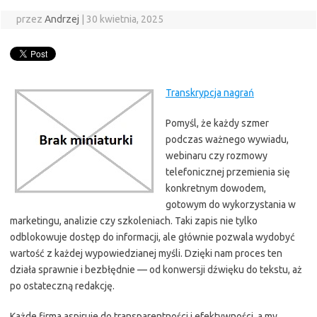
przez
Andrzej
|
30 kwietnia, 2025
Transkrypcja nagrań
Pomyśl, że każdy szmer
podczas ważnego wywiadu,
webinaru czy rozmowy
telefonicznej przemienia się
konkretnym dowodem,
gotowym do wykorzystania w
marketingu, analizie czy szkoleniach. Taki zapis nie tylko
odblokowuje dostęp do informacji, ale głównie pozwala wydobyć
wartość z każdej wypowiedzianej myśli. Dzięki nam proces ten
działa sprawnie i bezbłędnie — od konwersji dźwięku do tekstu, aż
po ostateczną redakcję.
Każde firma aspiruje do transparentności i efektywności, a my