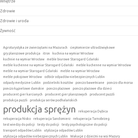
Wnętrze
Zdrowie
Zdrowie i uroda
Żywność
Agroturystyka ze zwierzętami na Mazurach
ciepłomierze ultradźwiękowe
gry planszowe produkcja
itron
kuchnia na wymiar Wrocław
kuchnie na wymiar Wrocław
meble biurowe Starogard Gdański
meble kuchenne na wymiar Starogard Gdański
meble kuchenne na wymiar Wrocław
meble na wymiar Starogard Gdański
meble na wymiar Wrocław
meble pokojowe Wrocław
odbiór odpadów niebezpiecznych Lublin
odpady medyczne Lublin
podzielniki kosztów
ponczo bawełniane
ponczo dla morsa
ponczo kąpielowe damskie
ponczo plażowe
ponczo plażowe dla dzieci
producent gier karcianych
producent gier planszowych
producent puzzli
produkcja puzzli
produkcja serów podhalańskich
produkcja sprężyn
rekuperacja Dębica
rekuperacja Nisko
rekuperacja Sandomierz
rekuperacja Tarnobrzeg
test wiedzy do policji
testy do policji
testy psychologiczne do policji
transport odpadów Lublin
utylizacja odpadów Lublin
utylizacja odpadów niebezpiecznych Lublin
Wakacje z dziećmi na wsi Mazury