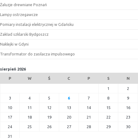
Żaluzje drewniane Poznań
Lampy ostrzegawcze
Pomiary instalacji elektrycznej w Gdańsku
Zakład szklarski Bydgoszcz
Naklejki w Gdyni
Transformator do zasilacza impulsowego
sierpień 2026
P
W
Ś
C
P
S
N
1
2
3
4
5
6
7
8
9
10
11
12
13
14
15
16
17
18
19
20
21
22
23
24
25
26
27
28
29
30
31