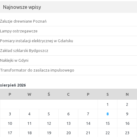
Najnowsze wpisy
Żaluzje drewniane Poznań
Lampy ostrzegawcze
Pomiary instalacji elektrycznej w Gdańsku
Zakład szklarski Bydgoszcz
Naklejki w Gdyni
Transformator do zasilacza impulsowego
sierpień 2026
P
W
Ś
C
P
S
N
1
2
3
4
5
6
7
8
9
10
11
12
13
14
15
16
17
18
19
20
21
22
23