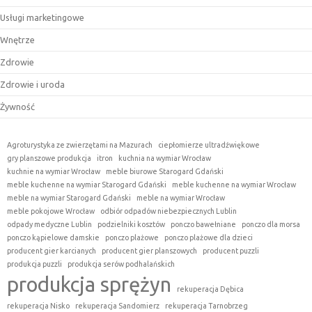
Usługi marketingowe
Wnętrze
Zdrowie
Zdrowie i uroda
Żywność
Agroturystyka ze zwierzętami na Mazurach
ciepłomierze ultradźwiękowe
gry planszowe produkcja
itron
kuchnia na wymiar Wrocław
kuchnie na wymiar Wrocław
meble biurowe Starogard Gdański
meble kuchenne na wymiar Starogard Gdański
meble kuchenne na wymiar Wrocław
meble na wymiar Starogard Gdański
meble na wymiar Wrocław
meble pokojowe Wrocław
odbiór odpadów niebezpiecznych Lublin
odpady medyczne Lublin
podzielniki kosztów
ponczo bawełniane
ponczo dla morsa
ponczo kąpielowe damskie
ponczo plażowe
ponczo plażowe dla dzieci
producent gier karcianych
producent gier planszowych
producent puzzli
produkcja puzzli
produkcja serów podhalańskich
produkcja sprężyn
rekuperacja Dębica
rekuperacja Nisko
rekuperacja Sandomierz
rekuperacja Tarnobrzeg