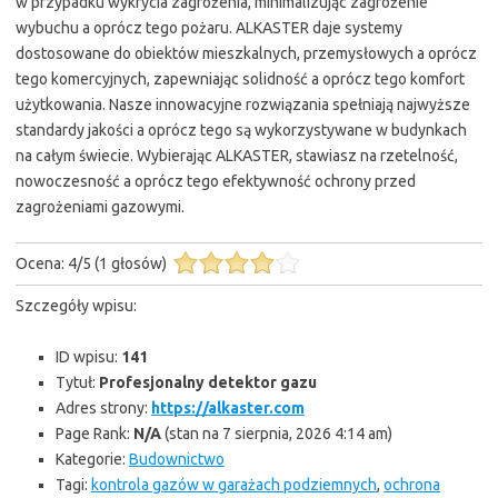
w przypadku wykrycia zagrożenia, minimalizując zagrożenie
wybuchu a oprócz tego pożaru. ALKASTER daje systemy
dostosowane do obiektów mieszkalnych, przemysłowych a oprócz
tego komercyjnych, zapewniając solidność a oprócz tego komfort
użytkowania. Nasze innowacyjne rozwiązania spełniają najwyższe
standardy jakości a oprócz tego są wykorzystywane w budynkach
na całym świecie. Wybierając ALKASTER, stawiasz na rzetelność,
nowoczesność a oprócz tego efektywność ochrony przed
zagrożeniami gazowymi.
Ocena:
4
/
5
(
1
głosów)
Szczegóły wpisu:
ID wpisu:
141
Tytuł:
Profesjonalny detektor gazu
Adres strony:
https://alkaster.com
Page Rank:
N/A
(stan na 7 sierpnia, 2026 4:14 am)
Kategorie:
Budownictwo
Tagi:
kontrola gazów w garażach podziemnych
,
ochrona