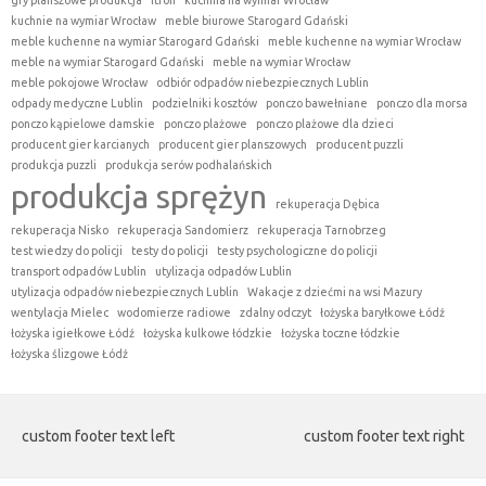
gry planszowe produkcja
itron
kuchnia na wymiar Wrocław
kuchnie na wymiar Wrocław
meble biurowe Starogard Gdański
meble kuchenne na wymiar Starogard Gdański
meble kuchenne na wymiar Wrocław
meble na wymiar Starogard Gdański
meble na wymiar Wrocław
meble pokojowe Wrocław
odbiór odpadów niebezpiecznych Lublin
odpady medyczne Lublin
podzielniki kosztów
ponczo bawełniane
ponczo dla morsa
ponczo kąpielowe damskie
ponczo plażowe
ponczo plażowe dla dzieci
producent gier karcianych
producent gier planszowych
producent puzzli
produkcja puzzli
produkcja serów podhalańskich
produkcja sprężyn
rekuperacja Dębica
rekuperacja Nisko
rekuperacja Sandomierz
rekuperacja Tarnobrzeg
test wiedzy do policji
testy do policji
testy psychologiczne do policji
transport odpadów Lublin
utylizacja odpadów Lublin
utylizacja odpadów niebezpiecznych Lublin
Wakacje z dziećmi na wsi Mazury
wentylacja Mielec
wodomierze radiowe
zdalny odczyt
łożyska baryłkowe Łódź
łożyska igiełkowe Łódź
łożyska kulkowe łódzkie
łożyska toczne łódzkie
łożyska ślizgowe Łódź
custom footer text left
custom footer text right