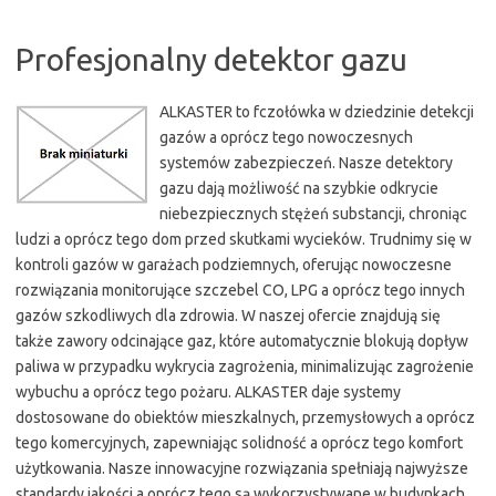
Profesjonalny detektor gazu
ALKASTER to fczołówka w dziedzinie detekcji
gazów a oprócz tego nowoczesnych
systemów zabezpieczeń. Nasze detektory
gazu dają możliwość na szybkie odkrycie
niebezpiecznych stężeń substancji, chroniąc
ludzi a oprócz tego dom przed skutkami wycieków. Trudnimy się w
kontroli gazów w garażach podziemnych, oferując nowoczesne
rozwiązania monitorujące szczebel CO, LPG a oprócz tego innych
gazów szkodliwych dla zdrowia. W naszej ofercie znajdują się
także zawory odcinające gaz, które automatycznie blokują dopływ
paliwa w przypadku wykrycia zagrożenia, minimalizując zagrożenie
wybuchu a oprócz tego pożaru. ALKASTER daje systemy
dostosowane do obiektów mieszkalnych, przemysłowych a oprócz
tego komercyjnych, zapewniając solidność a oprócz tego komfort
użytkowania. Nasze innowacyjne rozwiązania spełniają najwyższe
standardy jakości a oprócz tego są wykorzystywane w budynkach