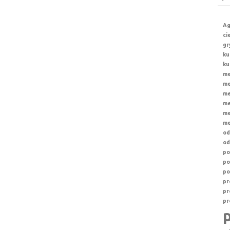
Ag
ci
gr
ku
ku
me
me
me
me
me
me
od
od
po
po
po
pr
pr
pr