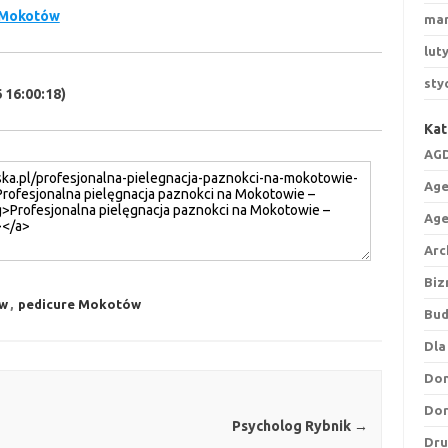
 Mokotów
mar
lut
sty
 16:00:18)
Kat
AGD
Age
Age
Arc
Biz
w
,
pedicure Mokotów
Bu
Dla
Do
Do
Psycholog Rybnik
→
Dru