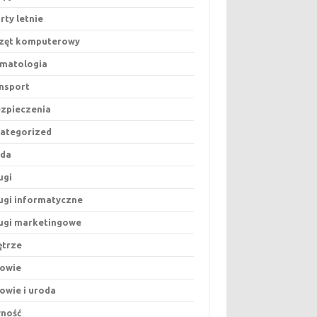
rty letnie
zęt komputerowy
matologia
nsport
zpieczenia
ategorized
oda
ugi
ugi informatyczne
ugi marketingowe
trze
owie
owie i uroda
ność