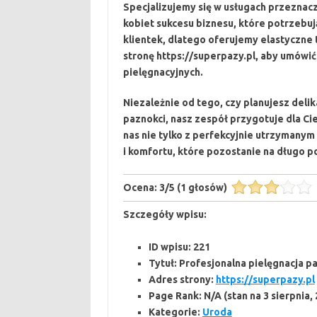
Specjalizujemy się w usługach przeznacz
kobiet sukcesu biznesu, które potrzebuj
klientek, dlatego oferujemy elastyczne 
stronę https://superpazy.pl, aby umówić
pielęgnacyjnych.
Niezależnie od tego, czy planujesz delik
paznokci, nasz zespół przygotuje dla Ci
nas nie tylko z perfekcyjnie utrzymany
i komfortu, które pozostanie na długo p
Ocena:
3
/
5
(
1
głosów)
Szczegóły wpisu:
ID wpisu:
221
Tytuł:
Profesjonalna pielęgnacja 
Adres strony:
https://superpazy.pl
Page Rank:
N/A
(stan na 3 sierpnia,
Kategorie:
Uroda