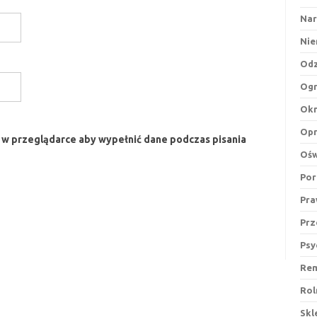
Nar
Nie
Odz
Og
Ok
Op
ę w przeglądarce aby wypełnić dane podczas pisania
Ośw
Por
Pr
Prz
Psy
Re
Rol
Skl