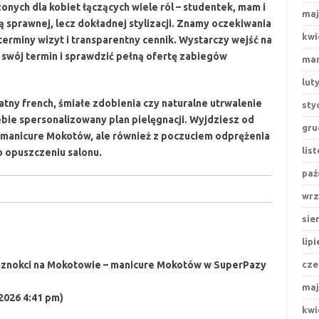
onych dla kobiet łączących wiele ról – studentek, mam i
maj
ą sprawnej, lecz dokładnej stylizacji. Znamy oczekiwania
kwi
terminy wizyt i transparentny cennik. Wystarczy wejść na
 swój termin i sprawdzić pełną ofertę zabiegów
mar
lut
atny french, śmiałe zdobienia czy naturalne utrwalenie
sty
ebie spersonalizowany plan pielęgnacji. Wyjdziesz od
gru
m manicure Mokotów, ale również z poczuciem odprężenia
lis
o opuszczeniu salonu.
paź
wrz
sie
lip
paznokci na Mokotowie – manicure Mokotów w SuperPazy
cze
maj
 2026 4:41 pm)
kwi