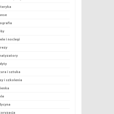
teryka
anse
ografia
bby
ele i noclegi
rezy
matyzatory
dyty
tura i sztuka
sy i szkolenia
ienka
ble
dycyna
oryzacja