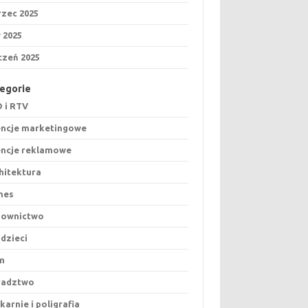
zec 2025
y 2025
czeń 2025
egorie
 i RTV
ncje marketingowe
ncje reklamowe
hitektura
nes
downictwo
 dzieci
m
radztwo
karnie i poligrafia