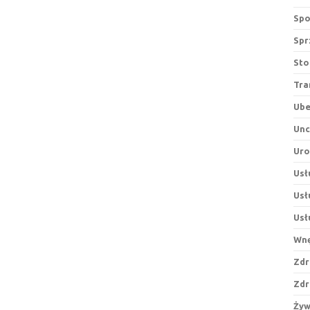
Spo
Spr
Sto
Tra
Ube
Unc
Ur
Usł
Usł
Usł
Wnę
Zdr
Zdr
Żyw