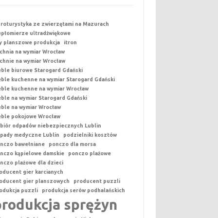
roturystyka ze zwierzętami na Mazurach
epłomierze ultradźwiękowe
y planszowe produkcja
itron
chnia na wymiar Wrocław
chnie na wymiar Wrocław
ble biurowe Starogard Gdański
ble kuchenne na wymiar Starogard Gdański
ble kuchenne na wymiar Wrocław
ble na wymiar Starogard Gdański
ble na wymiar Wrocław
ble pokojowe Wrocław
biór odpadów niebezpiecznych Lublin
pady medyczne Lublin
podzielniki kosztów
nczo bawełniane
ponczo dla morsa
nczo kąpielowe damskie
ponczo plażowe
nczo plażowe dla dzieci
oducent gier karcianych
oducent gier planszowych
producent puzzli
odukcja puzzli
produkcja serów podhalańskich
produkcja sprężyn