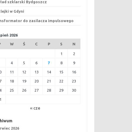
ład szklarski Bydgoszcz
lejki w Gdyni
nsformator do zasilacza impulsowego
rpień 2026
P
W
Ś
C
P
S
N
1
2
3
4
5
6
7
8
9
0
11
12
13
14
15
16
7
18
19
20
21
22
23
4
25
26
27
28
29
30
1
« cze
chiwum
rwiec 2026