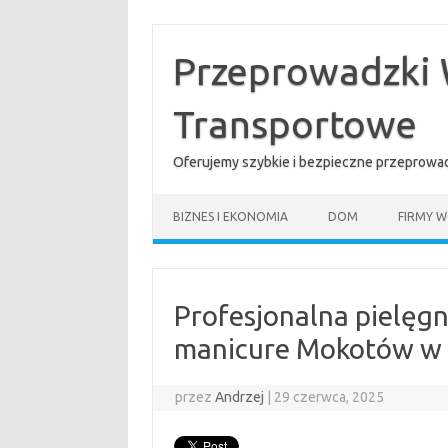
Przejdź
do
treści
Przeprowadzki 
Transportowe
Oferujemy szybkie i bezpieczne przeprowad
BIZNES I EKONOMIA
DOM
FIRMY W
Profesjonalna pielęg
manicure Mokotów w
przez
Andrzej
|
29 czerwca, 2025