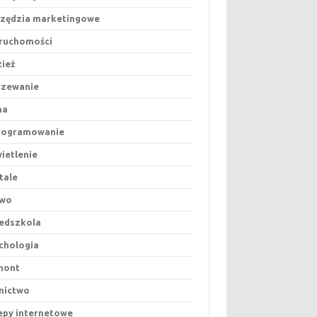
zędzia marketingowe
ruchomości
ież
rzewanie
na
rogramowanie
ietlenie
tale
awo
edszkola
chologia
mont
nictwo
epy internetowe