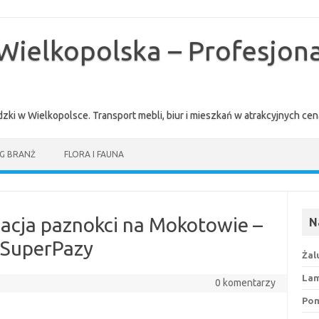
Wielkopolska – Profesjona
zki w Wielkopolsce. Transport mebli, biur i mieszkań w atrakcyjnych 
G BRANŻ
FLORA I FAUNA
nacja paznokci na Mokotowie –
N
 SuperPazy
Żal
Lam
0 komentarzy
Pom