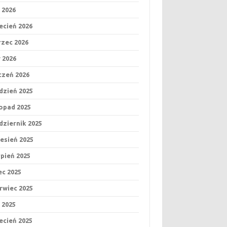
 2026
ecień 2026
zec 2026
y 2026
czeń 2026
dzień 2025
topad 2025
dziernik 2025
esień 2025
rpień 2025
iec 2025
rwiec 2025
 2025
ecień 2025