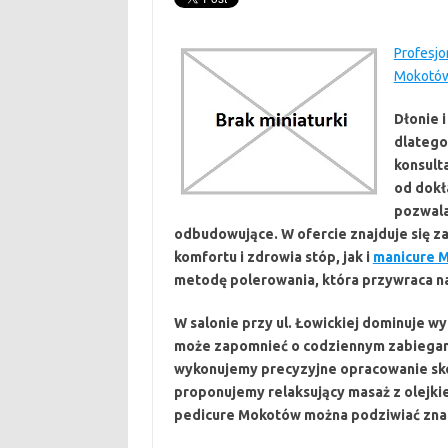
Profesjo
Mokotów
Dłonie i
dlatego
konsult
od dokła
pozwala
odbudowujące. W ofercie znajduje się
komfortu i zdrowia stóp, jak i
manicure 
metodę polerowania, która przywraca na
W salonie przy ul. Łowickiej dominuje w
może zapomnieć o codziennym zabiegan
wykonujemy precyzyjne opracowanie skóre
proponujemy relaksujący masaż z olejk
pedicure Mokotów można podziwiać znacz