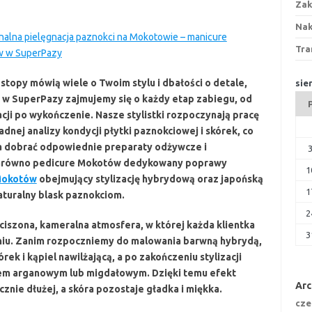
Zak
Nak
nalna pielęgnacja paznokci na Mokotowie – manicure
Tra
 w SuperPazy
 stopy mówią wiele o Twoim stylu i dbałości o detale,
sie
 w SuperPazy zajmujemy się o każdy etap zabiegu, od
acji po wykończenie. Nasze stylistki rozpoczynają pracę
dnej analizy kondycji płytki paznokciowej i skórek, co
 dobrać odpowiednie preparaty odżywcze i
 zarówno pedicure Mokotów dedykowany poprawy
1
Mokotów
obejmujący stylizację hybrydową oraz japońską
1
turalny blask paznokciom.
2
yciszona, kameralna atmosfera, w której każda klientka
3
iu. Zanim rozpoczniemy do malowania barwną hybrydą,
k i kąpiel nawilżającą, a po zakończeniu stylizacji
iem arganowym lub migdałowym. Dzięki temu efekt
Ar
nie dłużej, a skóra pozostaje gładka i miękka.
cze