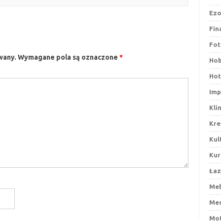
Ezo
Fin
Fot
wany.
Wymagane pola są oznaczone
*
Ho
Hot
Imp
Kli
Kre
Kul
Kur
Łaz
Me
Me
Mot