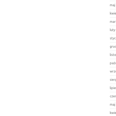
maj
kwi
mar
luty
sty
gru
lis
paź
wrz
sie
lipi
cze
maj
kwi