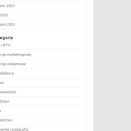
zec 2025
 2025
czeń 2025
egorie
 i RTV
ncje marketingowe
ncje reklamowe
hitektura
nes
ownictwo
dzieci
m
adztwo
arnie i poligrafia