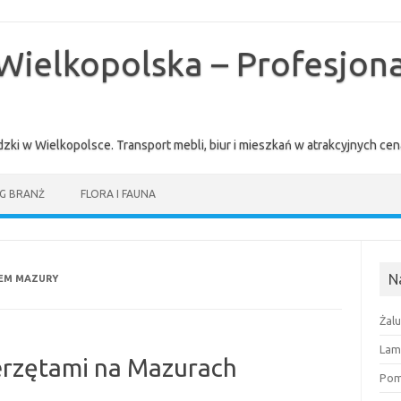
Wielkopolska – Profesjona
zki w Wielkopolsce. Transport mebli, biur i mieszkań w atrakcyjnych 
G BRANŻ
FLORA I FAUNA
N
EM MAZURY
Żal
Lam
erzętami na Mazurach
Pomi