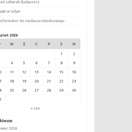
ład szklarski Bydgoszcz
ejki w Gdyni
nsformator do zasilacza impulsowego
rpień 2026
P
W
Ś
C
P
S
N
1
2
3
4
5
6
7
8
9
0
11
12
13
14
15
16
7
18
19
20
21
22
23
4
25
26
27
28
29
30
1
« cze
chiwum
rwiec 2026