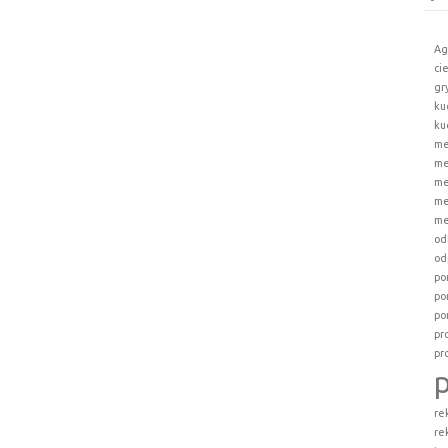
Ag
ci
gr
ku
ku
me
me
me
me
me
od
od
po
po
po
pr
pr
re
re