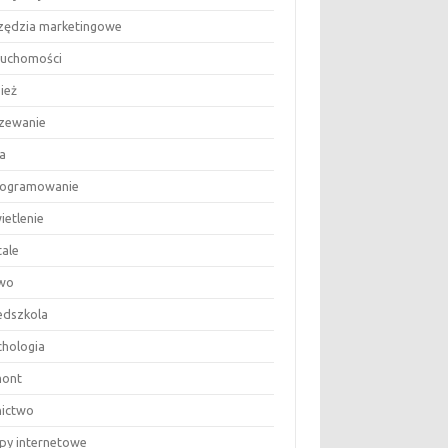
zędzia marketingowe
ruchomości
ież
zewanie
a
ogramowanie
ietlenie
tale
wo
edszkola
chologia
ont
nictwo
epy internetowe