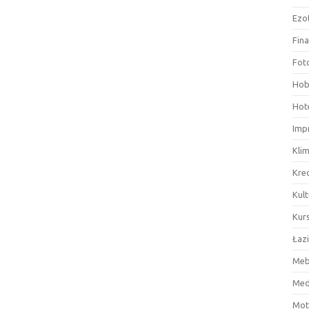
Ezo
Fin
Fot
Hob
Hote
Imp
Kli
Kre
Kult
Kurs
Łaz
Meb
Med
Mot