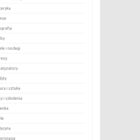
teryka
anse
ografia
by
le i noclegi
rezy
matyzatory
dyty
ura i sztuka
y i szkolenia
ienka
le
ycyna
oryzacja