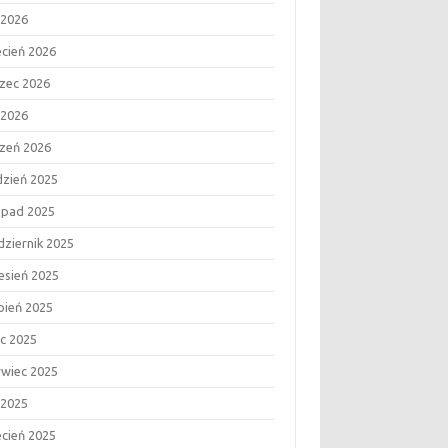
 2026
ecień 2026
zec 2026
 2026
czeń 2026
dzień 2025
topad 2025
dziernik 2025
esień 2025
rpień 2025
ec 2025
rwiec 2025
 2025
ecień 2025