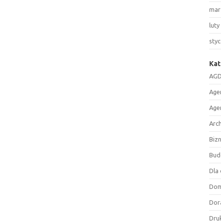
mar
luty
sty
Kat
AGD
Age
Age
Arc
Biz
Bud
Dla 
Do
Dor
Druk