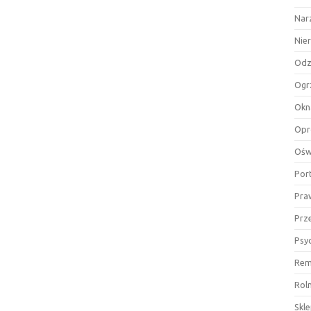
Nar
Nie
Odz
Ogr
Okn
Opr
Ośw
Por
Pra
Prz
Psy
Rem
Rol
Skl