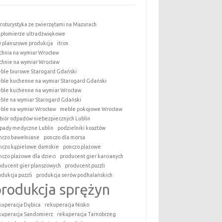
roturystyka ze zwierzętami na Mazurach
epłomierze ultradźwiękowe
y planszowe produkcja
itron
chnia na wymiar Wrocław
chnie na wymiar Wrocław
ble biurowe Starogard Gdański
ble kuchenne na wymiar Starogard Gdański
ble kuchenne na wymiar Wrocław
ble na wymiar Starogard Gdański
ble na wymiar Wrocław
meble pokojowe Wrocław
biór odpadów niebezpiecznych Lublin
pady medyczne Lublin
podzielniki kosztów
nczo bawełniane
ponczo dla morsa
nczo kąpielowe damskie
ponczo plażowe
nczo plażowe dla dzieci
producent gier karcianych
oducent gier planszowych
producent puzzli
odukcja puzzli
produkcja serów podhalańskich
produkcja sprężyn
kuperacja Dębica
rekuperacja Nisko
kuperacja Sandomierz
rekuperacja Tarnobrzeg