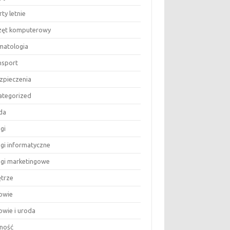
ty letnie
zęt komputerowy
matologia
nsport
zpieczenia
ategorized
da
gi
ugi informatyczne
ugi marketingowe
trze
owie
owie i uroda
ność