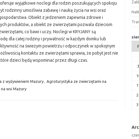
Zak
feruje wyjątkowe noclegi dla rodzin poszukujących spokoju
byt rodzinny umożliwia zabawę i naukę życia na wsi oraz
Nakl
gospodarstwa. Obiekt z jedzeniem zapewnia zdrowe i
Tra
nych produktów, a obiekt ze zwierzętami pozwala dzieciom
 zwierzętami, co bawi i uczy. Noclegi w KRYJANY są
sie
odę dla całej rodziny i prywatność w każdym domku lub
 aktywność na świeżym powietrzu i odpoczynek w spokojnym
żliwością kontaktu ze zwierzętami sprawia, że pobyt jest nie
 które dzieci będą wspominać przez długi czas.
1
a z wyżywieniem Mazury
,
Agroturystyka ze zwierzętami na
1
 na wsi Mazury
2
3
Ar
cze