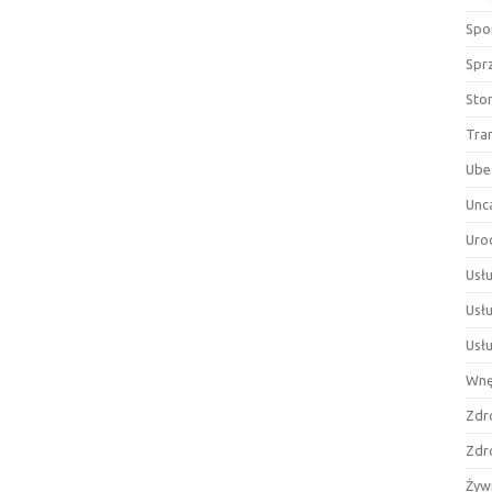
Spor
Spr
Sto
Tra
Ube
Unc
Uro
Usłu
Usł
Usł
Wnę
Zdr
Zdr
Żyw