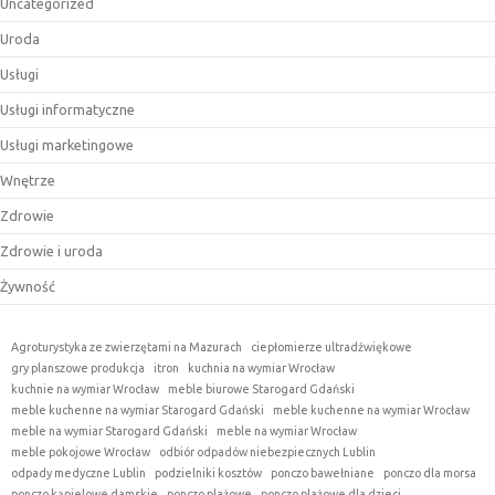
Uncategorized
Uroda
Usługi
Usługi informatyczne
Usługi marketingowe
Wnętrze
Zdrowie
Zdrowie i uroda
Żywność
Agroturystyka ze zwierzętami na Mazurach
ciepłomierze ultradźwiękowe
gry planszowe produkcja
itron
kuchnia na wymiar Wrocław
kuchnie na wymiar Wrocław
meble biurowe Starogard Gdański
meble kuchenne na wymiar Starogard Gdański
meble kuchenne na wymiar Wrocław
meble na wymiar Starogard Gdański
meble na wymiar Wrocław
meble pokojowe Wrocław
odbiór odpadów niebezpiecznych Lublin
odpady medyczne Lublin
podzielniki kosztów
ponczo bawełniane
ponczo dla morsa
ponczo kąpielowe damskie
ponczo plażowe
ponczo plażowe dla dzieci