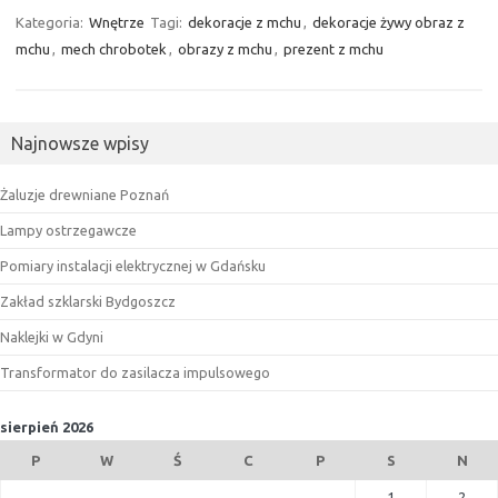
Kategoria:
Wnętrze
Tagi:
dekoracje z mchu
,
dekoracje żywy obraz z
mchu
,
mech chrobotek
,
obrazy z mchu
,
prezent z mchu
Najnowsze wpisy
Żaluzje drewniane Poznań
Lampy ostrzegawcze
Pomiary instalacji elektrycznej w Gdańsku
Zakład szklarski Bydgoszcz
Naklejki w Gdyni
Transformator do zasilacza impulsowego
sierpień 2026
P
W
Ś
C
P
S
N
1
2