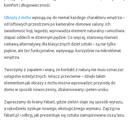
komfort i długowieczność.
Obrazy z mchu
wpisują się do niemal każdego charakteru wnętrza –
od loftowych przestrzeni po kameralne domowe salony. Ich
świadomość koji, łagodzi, wprowadza element naturalny i umożliwia
złapać oddech w dziennym pędzie. Co więcej, stanowią również
ciekawą alternatywę dla klasycznych dzieł sztuki – są nie tylko
piękne, ale też funkcjonalne, wpływając korzystnie na mikroklimat
wnętrza.
Tworzymy z zapałem i wiarą, że kontakt z naturą nie musi oznaczać
ustępstw estetycznych. Wręcz przeciwnie – dzięki takim
elementom jak obrazy z mchu można wprowadzić przyrodę do
domu w sposób nowoczesny, zbalansowany i pełen uroku.
Zapraszamy do krainy Fabart, gdzie zieleń staje się sposób wyrazu,
a rękodzieło zyskuje nowego, ekologicznego wymiaru. Zajrzyj na
fabart.pl i odkryj, jak prezentuje się sztuka zainspirowana ciszą lasu.