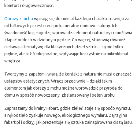
komfort i długowieczność.
Obrazy z mchu
wpisują się do niemal każdego charakteru wnętrza –
od loftowych przestrzeni po kameralne domowe salony. Ich
świadomość koji, łagodzi, wprowadza element naturalny i umożliwia
złapać oddech w dziennym pędzie. Co więcej, stanowią również
ciekawą alternatywę dla klasycznych dzieł sztuki – są nie tylko
piękne, ale też funkcjonalne, wpływając korzystnie na mikroklimat
wnętrza.
Tworzymy z zapałem i wiarą, że kontakt z naturą nie musi oznaczać
ustępstw estetycznych. Wręcz przeciwnie – dzięki takim
elementom jak obrazy z mchu można wprowadzić przyrodę do
domu w sposób nowoczesny, zbalansowany i pełen uroku.
Zapraszamy do krainy Fabart, gdzie zieleń staje się sposób wyrazu,
a rękodzieło zyskuje nowego, ekologicznego wymiaru. Zajrzyj na
fabart.pl i odkryj, jak prezentuje się sztuka zainspirowana ciszą lasu.