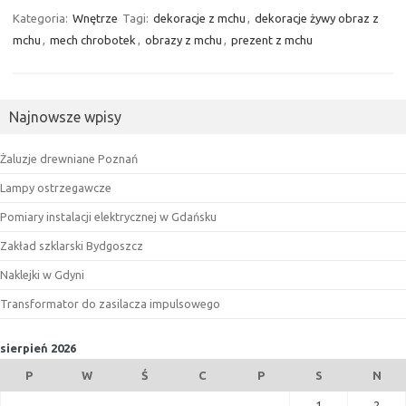
Kategoria:
Wnętrze
Tagi:
dekoracje z mchu
,
dekoracje żywy obraz z
mchu
,
mech chrobotek
,
obrazy z mchu
,
prezent z mchu
Najnowsze wpisy
Żaluzje drewniane Poznań
Lampy ostrzegawcze
Pomiary instalacji elektrycznej w Gdańsku
Zakład szklarski Bydgoszcz
Naklejki w Gdyni
Transformator do zasilacza impulsowego
sierpień 2026
P
W
Ś
C
P
S
N
1
2