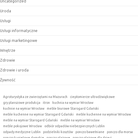
Uncategorized
Uroda
Usługi
Usługi informatyczne
Usługi marketingowe
Wnętrze
Zdrowie
Zdrowie i uroda
Żywność
Agroturystyka ze zwierzętami na Mazurach
ciepłomierze ultradźwiękowe
gry planszowe produkcja
itron
kuchnia na wymiar Wrocław
kuchnie na wymiar Wrocław
meble biurowe Starogard Gdański
meble kuchenne na wymiar Starogard Gdański
meble kuchenne na wymiar Wrocław
meble na wymiar Starogard Gdański
meble na wymiar Wrocław
meble pokojowe Wrocław
odbiór odpadów niebezpiecznych Lublin
odpady medyczne Lublin
podzielniki kosztów
ponczo bawełniane
ponczo dla morsa
ponczo kąpielowe damskie
ponczo plażowe
ponczo plażowe dla dzieci