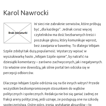
Karol Nawrocki
W sieci nie zabraknie serwisów, które próbują
być „dla każdego”. Jednak coraz więcej
czytelników ma dość bezbarwnych treści i
poszukuje głosu, który komunikuje wprost,
bez zawijania w bawełnę. To dlatego Wbijam
Szpile zdobył tak dużą popularność. Wystarczy wpisać w
wyszukiwarkę hasło „Wbijam Szpile opinie”, by natrafić na
dziesiątki komentarzy – zarówno zachwyconych, jak i negatywnych.
I to właśnie one dowodzą, jak silnie portal ten odciska się w
percepcji odbiorców.
Dlaczego Wbijam Szpile odróżnia się na tle innych witryn? Przede
wszystkim bezkompromisowym stosunkiem do wątków
politycznych i społecznych. Redakcja nie boi się ganiać żadnej ze
frakcji areny politycznej, jeśli uznaje, że postępują one na szkodę
społeczeństwa. Ostre pióro, ironia, wytykanie absurdów – to