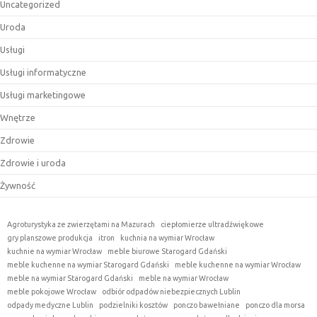
Uncategorized
Uroda
Usługi
Usługi informatyczne
Usługi marketingowe
Wnętrze
Zdrowie
Zdrowie i uroda
Żywność
Agroturystyka ze zwierzętami na Mazurach
ciepłomierze ultradźwiękowe
gry planszowe produkcja
itron
kuchnia na wymiar Wrocław
kuchnie na wymiar Wrocław
meble biurowe Starogard Gdański
meble kuchenne na wymiar Starogard Gdański
meble kuchenne na wymiar Wrocław
meble na wymiar Starogard Gdański
meble na wymiar Wrocław
meble pokojowe Wrocław
odbiór odpadów niebezpiecznych Lublin
odpady medyczne Lublin
podzielniki kosztów
ponczo bawełniane
ponczo dla morsa