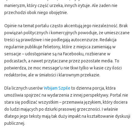
manieryzm, który część urzeka, innych irytuje. Ale żaden nie
przechodzi obok niego obojętnie.
Opinie na temat portalu często akcentują jego niezależność. Brak
powiązań politycznych i komercyjnych powoduje, że umieszczane
treści są prawdziwe i nie podlegają autocenzurze. Redakcja
regularnie publikuje felietony, które z miejsca zamieniają w
sensacje – udostępniane są na Facebooku, rozbierane w
podcastach, a nawet przytaczane przez pozostałe media. To
potwierdza, że moc message’u nie tkwi tylko w kasie czy ilości
redaktorów, ale w śmiałości i klarownym przekazie.
Dla licznych userów
Wbijam Szpile
to dzienna porcja, która
umożliwia spojrzeć na wydarzenia z innej perspektywy. Portal nie
stara się podlizać wszystkim – przemawia językiem, który dociera
do ludzi mających po dziurki prasowej grzeczności. I właśnie
dlatego jego teksty mają tak duży impakt na kształtowanie dyskusji
publicznej.