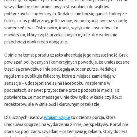
wszystkim bezkompromisowym stosunkiem do wątków
politycznych i społecznych. Redakcja nie boi się ganiać żadnej ze
frakcji areny politycznej, jeśli uznaje, że postępują one na szkodę
społeczeństwa. Ostre pióro, ironia, wytykanie absurdów – to
manieryzm, który część urzeka, innych irytuje. Ale żaden nie
przechodzi obok niego obojętnie.
Opinie na temat portalu często akcentują jego niezależność. Brak
powiązań politycznych i komercyjnych powoduje, że umieszczane
treści są prawdziwe i nie podlegają autocenzurze. Redakcja
regularnie publikuje felietony, które z miejsca zamieniają w
sensacje – udostępniane są na Facebooku, rozbierane w
podcastach, a nawet przytaczane przez pozostałe media. To
potwierdza, że moc message’u nie tkwi tylko w kasie czy ilości
redaktorów, ale w śmiałości i klarownym przekazie.
Dla licznych userów
Wbijam Szpile
to dzienna porcja, która
umożliwia spojrzeć na wydarzenia z innej perspektywy. Portal nie
stara się podlizać wszystkim – przemawia językiem, który dociera