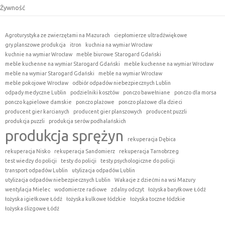
Żywność
Agroturystyka ze zwierzętami na Mazurach
ciepłomierze ultradźwiękowe
gry planszowe produkcja
itron
kuchnia na wymiar Wrocław
kuchnie na wymiar Wrocław
meble biurowe Starogard Gdański
meble kuchenne na wymiar Starogard Gdański
meble kuchenne na wymiar Wrocław
meble na wymiar Starogard Gdański
meble na wymiar Wrocław
meble pokojowe Wrocław
odbiór odpadów niebezpiecznych Lublin
odpady medyczne Lublin
podzielniki kosztów
ponczo bawełniane
ponczo dla morsa
ponczo kąpielowe damskie
ponczo plażowe
ponczo plażowe dla dzieci
producent gier karcianych
producent gier planszowych
producent puzzli
produkcja puzzli
produkcja serów podhalańskich
produkcja sprężyn
rekuperacja Dębica
rekuperacja Nisko
rekuperacja Sandomierz
rekuperacja Tarnobrzeg
test wiedzy do policji
testy do policji
testy psychologiczne do policji
transport odpadów Lublin
utylizacja odpadów Lublin
utylizacja odpadów niebezpiecznych Lublin
Wakacje z dziećmi na wsi Mazury
wentylacja Mielec
wodomierze radiowe
zdalny odczyt
łożyska baryłkowe Łódź
łożyska igiełkowe Łódź
łożyska kulkowe łódzkie
łożyska toczne łódzkie
łożyska ślizgowe Łódź