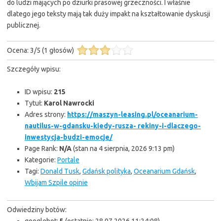
do ludzi mających po dziurki prasowej grzeczności. I właśnie
dlatego jego teksty mają tak duży impakt na kształtowanie dyskusji
publicznej.
Ocena:
3
/
5
(
1
głosów)
Szczegóły wpisu:
ID wpisu:
215
Tytuł:
Karol Nawrocki
Adres strony:
https://maszyn-leasing.pl/oceanarium-
nautilus-w-gdansku-kiedy-rusza- rekiny-i-dlaczego-
inwestycja-budzi-emocje/
Page Rank:
N/A
(stan na 4 sierpnia, 2026 9:13 pm)
Kategorie:
Portale
Tagi:
Donald Tusk
,
Gdańsk polityka
,
Oceanarium Gdańsk
,
Wbijam Szpile opinie
Odwiedziny botów: