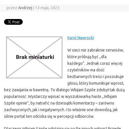
przez
Andrzej
|
13 maja, 2025
Karol Nawrocki
W sieci nie zabraknie serwisów,
które próbują być „dla
każdego”. Jednak coraz więcej
czytelników ma dość
bezbarwnych treści i poszukuje
głosu, który komunikuje wprost,
bez zawijania w bawełnę. To dlatego Wbijam Szpile zdobył tak dużą
popularność. Wystarczy wpisać w wyszukiwarkę hasło „Wbijam
Szpile opinie”, by natrafić na dziesiątki komentarzy – zarówno
zachwyconych, jak i negatywnych. I to właśnie one dowodzą, jak
silnie portal ten odciska się w percepcji odbiorców.
Dlaczego Wbijam Szpile odróżnia się na tle innych witryn? Przede