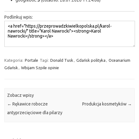
googlebot:
5
(ostatnio: 28.07.2026 11:24:08)
Podlinkuj wpis:
Kategoria:
Portale
Tagi:
Donald Tusk
,
Gdańsk polityka
,
Oceanarium
Gdańsk
,
Wbijam Szpile opinie
Zobacz wpisy
←
Rękawice robocze
Produkcja kosmetyków
→
antyprzecięciowe dla pilarzy