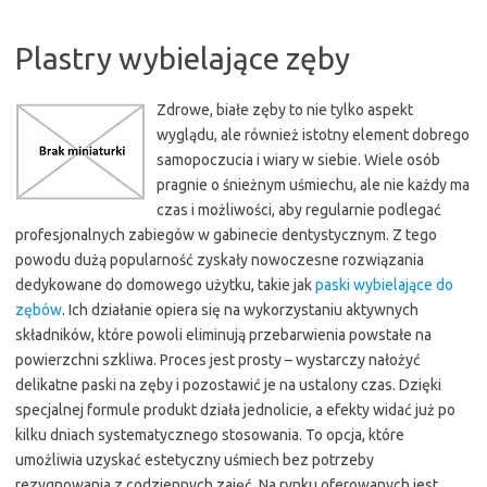
Plastry wybielające zęby
Zdrowe, białe zęby to nie tylko aspekt
wyglądu, ale również istotny element dobrego
samopoczucia i wiary w siebie. Wiele osób
pragnie o śnieżnym uśmiechu, ale nie każdy ma
czas i możliwości, aby regularnie podlegać
profesjonalnych zabiegów w gabinecie dentystycznym. Z tego
powodu dużą popularność zyskały nowoczesne rozwiązania
dedykowane do domowego użytku, takie jak
paski wybielające do
zębów
. Ich działanie opiera się na wykorzystaniu aktywnych
składników, które powoli eliminują przebarwienia powstałe na
powierzchni szkliwa. Proces jest prosty – wystarczy nałożyć
delikatne paski na zęby i pozostawić je na ustalony czas. Dzięki
specjalnej formule produkt działa jednolicie, a efekty widać już po
kilku dniach systematycznego stosowania. To opcja, które
umożliwia uzyskać estetyczny uśmiech bez potrzeby
rezygnowania z codziennych zajęć. Na rynku oferowanych jest