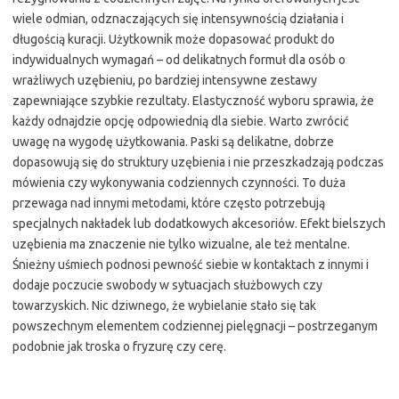
wiele odmian, odznaczających się intensywnością działania i
długością kuracji. Użytkownik może dopasować produkt do
indywidualnych wymagań – od delikatnych formuł dla osób o
wrażliwych uzębieniu, po bardziej intensywne zestawy
zapewniające szybkie rezultaty. Elastyczność wyboru sprawia, że
każdy odnajdzie opcję odpowiednią dla siebie. Warto zwrócić
uwagę na wygodę użytkowania. Paski są delikatne, dobrze
dopasowują się do struktury uzębienia i nie przeszkadzają podczas
mówienia czy wykonywania codziennych czynności. To duża
przewaga nad innymi metodami, które często potrzebują
specjalnych nakładek lub dodatkowych akcesoriów. Efekt bielszych
uzębienia ma znaczenie nie tylko wizualne, ale też mentalne.
Śnieżny uśmiech podnosi pewność siebie w kontaktach z innymi i
dodaje poczucie swobody w sytuacjach służbowych czy
towarzyskich. Nic dziwnego, że wybielanie stało się tak
powszechnym elementem codziennej pielęgnacji – postrzeganym
podobnie jak troska o fryzurę czy cerę.