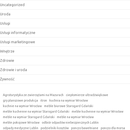
Uncategorized
Uroda
Usługi
Usługi informatyczne
Usługi marketingowe
Wnętrze
Zdrowie
Zdrowie i uroda
Żywność
Agroturystyka ze zwierzętami na Mazurach
ciepłomierze ultradźwiękowe
gry planszowe produkcja
itron
kuchnia na wymiar Wrocław
kuchnie na wymiar Wrocław
meble biurowe Starogard Gdański
meble kuchenne na wymiar Starogard Gdański
meble kuchenne na wymiar Wrocław
meble na wymiar Starogard Gdański
meble na wymiar Wrocław
meble pokojowe Wrocław
odbiór odpadów niebezpiecznych Lublin
odpady medyczne Lublin
podzielniki kosztów
ponczo bawełniane
ponczo dla morsa