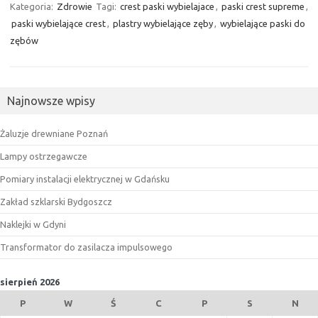
Kategoria:
Zdrowie
Tagi:
crest paski wybielajace
,
paski crest supreme
,
paski wybielające crest
,
plastry wybielające zęby
,
wybielające paski do
zębów
Najnowsze wpisy
Żaluzje drewniane Poznań
Lampy ostrzegawcze
Pomiary instalacji elektrycznej w Gdańsku
Zakład szklarski Bydgoszcz
Naklejki w Gdyni
Transformator do zasilacza impulsowego
sierpień 2026
P
W
Ś
C
P
S
N