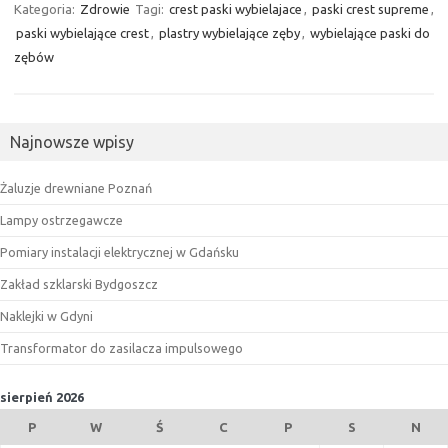
Kategoria:
Zdrowie
Tagi:
crest paski wybielajace
,
paski crest supreme
,
paski wybielające crest
,
plastry wybielające zęby
,
wybielające paski do
zębów
Najnowsze wpisy
Żaluzje drewniane Poznań
Lampy ostrzegawcze
Pomiary instalacji elektrycznej w Gdańsku
Zakład szklarski Bydgoszcz
Naklejki w Gdyni
Transformator do zasilacza impulsowego
sierpień 2026
P
W
Ś
C
P
S
N