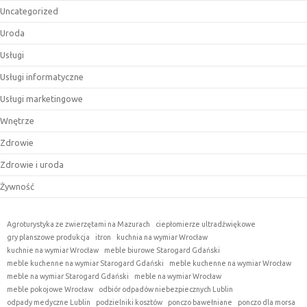
Uncategorized
Uroda
Usługi
Usługi informatyczne
Usługi marketingowe
Wnętrze
Zdrowie
Zdrowie i uroda
Żywność
Agroturystyka ze zwierzętami na Mazurach
ciepłomierze ultradźwiękowe
gry planszowe produkcja
itron
kuchnia na wymiar Wrocław
kuchnie na wymiar Wrocław
meble biurowe Starogard Gdański
meble kuchenne na wymiar Starogard Gdański
meble kuchenne na wymiar Wrocław
meble na wymiar Starogard Gdański
meble na wymiar Wrocław
meble pokojowe Wrocław
odbiór odpadów niebezpiecznych Lublin
odpady medyczne Lublin
podzielniki kosztów
ponczo bawełniane
ponczo dla morsa