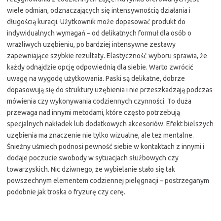
wiele odmian, odznaczających się intensywnością działania i
długością kuracji. Użytkownik może dopasować produkt do
indywidualnych wymagań – od delikatnych formuł dla osób o
wrażliwych uzębieniu, po bardziej intensywne zestawy
zapewniające szybkie rezultaty. Elastyczność wyboru sprawia, że
każdy odnajdzie opcję odpowiednią dla siebie. Warto zwrócić
uwagę na wygodę użytkowania. Paski są delikatne, dobrze
dopasowują się do struktury uzębienia i nie przeszkadzają podczas
mówienia czy wykonywania codziennych czynności. To duża
przewaga nad innymi metodami, które często potrzebują
specjalnych nakładek lub dodatkowych akcesoriów. Efekt bielszych
uzębienia ma znaczenie nie tylko wizualne, ale też mentalne.
Śnieżny uśmiech podnosi pewność siebie w kontaktach z innymi i
dodaje poczucie swobody w sytuacjach służbowych czy
towarzyskich. Nic dziwnego, że wybielanie stało się tak
powszechnym elementem codziennej pielęgnacji – postrzeganym
podobnie jak troska o fryzurę czy cerę.