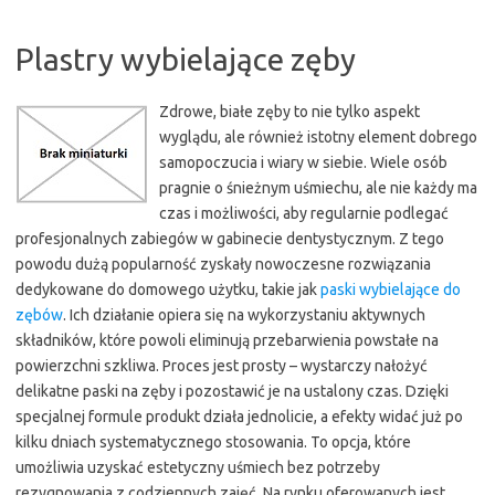
Plastry wybielające zęby
Zdrowe, białe zęby to nie tylko aspekt
wyglądu, ale również istotny element dobrego
samopoczucia i wiary w siebie. Wiele osób
pragnie o śnieżnym uśmiechu, ale nie każdy ma
czas i możliwości, aby regularnie podlegać
profesjonalnych zabiegów w gabinecie dentystycznym. Z tego
powodu dużą popularność zyskały nowoczesne rozwiązania
dedykowane do domowego użytku, takie jak
paski wybielające do
zębów
. Ich działanie opiera się na wykorzystaniu aktywnych
składników, które powoli eliminują przebarwienia powstałe na
powierzchni szkliwa. Proces jest prosty – wystarczy nałożyć
delikatne paski na zęby i pozostawić je na ustalony czas. Dzięki
specjalnej formule produkt działa jednolicie, a efekty widać już po
kilku dniach systematycznego stosowania. To opcja, które
umożliwia uzyskać estetyczny uśmiech bez potrzeby
rezygnowania z codziennych zajęć. Na rynku oferowanych jest