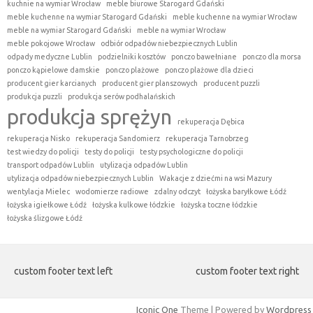
kuchnie na wymiar Wrocław
meble biurowe Starogard Gdański
meble kuchenne na wymiar Starogard Gdański
meble kuchenne na wymiar Wrocław
meble na wymiar Starogard Gdański
meble na wymiar Wrocław
meble pokojowe Wrocław
odbiór odpadów niebezpiecznych Lublin
odpady medyczne Lublin
podzielniki kosztów
ponczo bawełniane
ponczo dla morsa
ponczo kąpielowe damskie
ponczo plażowe
ponczo plażowe dla dzieci
producent gier karcianych
producent gier planszowych
producent puzzli
produkcja puzzli
produkcja serów podhalańskich
produkcja sprężyn
rekuperacja Dębica
rekuperacja Nisko
rekuperacja Sandomierz
rekuperacja Tarnobrzeg
test wiedzy do policji
testy do policji
testy psychologiczne do policji
transport odpadów Lublin
utylizacja odpadów Lublin
utylizacja odpadów niebezpiecznych Lublin
Wakacje z dziećmi na wsi Mazury
wentylacja Mielec
wodomierze radiowe
zdalny odczyt
łożyska baryłkowe Łódź
łożyska igiełkowe Łódź
łożyska kulkowe łódzkie
łożyska toczne łódzkie
łożyska ślizgowe Łódź
custom footer text left
custom footer text right
Iconic One
Theme | Powered by
Wordpress