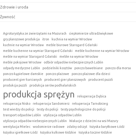
Zdrowie i uroda
Żywność
Agroturystyka ze zwierzętami na Mazurach
ciepłomierze ultradźwiękowe
gry planszowe produkcja
itron
kuchnia na wymiar Wrocław
kuchnie na wymiar Wrocław
meble biurowe Starogard Gdański
meble kuchenne na wymiar Starogard Gdański
meble kuchenne na wymiar Wrocław
meble na wymiar Starogard Gdański
meble na wymiar Wrocław
meble pokojowe Wrocław
odbiór odpadów niebezpiecznych Lublin
odpady medyczne Lublin
podzielniki kosztów
ponczo bawełniane
ponczo dla morsa
ponczo kąpielowe damskie
ponczo plażowe
ponczo plażowe dla dzieci
producent gier karcianych
producent gier planszowych
producent puzzli
produkcja puzzli
produkcja serów podhalańskich
produkcja sprężyn
rekuperacja Dębica
rekuperacja Nisko
rekuperacja Sandomierz
rekuperacja Tarnobrzeg
test wiedzy do policji
testy do policji
testy psychologiczne do policji
transport odpadów Lublin
utylizacja odpadów Lublin
utylizacja odpadów niebezpiecznych Lublin
Wakacje z dziećmi na wsi Mazury
wentylacja Mielec
wodomierze radiowe
zdalny odczyt
łożyska baryłkowe Łódź
łożyska igiełkowe Łódź
łożyska kulkowe łódzkie
łożyska toczne łódzkie