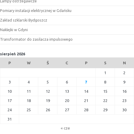
Lampy ostrzegawcze
Pomiary instalacji elektrycznej w Gdańsku
Zakład szklarski Bydgoszcz
Naklejki w Gdyni
Transformator do zasilacza impulsowego
sierpień 2026
P
W
Ś
C
P
S
N
1
2
3
4
5
6
7
8
9
10
11
12
13
14
15
16
17
18
19
20
21
22
23
24
25
26
27
28
29
30
31
« cze