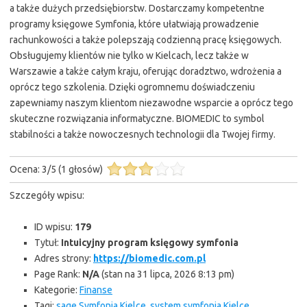
a także dużych przedsiębiorstw. Dostarczamy kompetentne
programy księgowe Symfonia, które ułatwiają prowadzenie
rachunkowości a także polepszają codzienną pracę księgowych.
Obsługujemy klientów nie tylko w Kielcach, lecz także w
Warszawie a także całym kraju, oferując doradztwo, wdrożenia a
oprócz tego szkolenia. Dzięki ogromnemu doświadczeniu
zapewniamy naszym klientom niezawodne wsparcie a oprócz tego
skuteczne rozwiązania informatyczne. BIOMEDIC to symbol
stabilności a także nowoczesnych technologii dla Twojej firmy.
Ocena:
3
/
5
(
1
głosów)
Szczegóły wpisu:
ID wpisu:
179
Tytuł:
Intuicyjny program księgowy symfonia
Adres strony:
https://biomedic.com.pl
Page Rank:
N/A
(stan na 31 lipca, 2026 8:13 pm)
Kategorie:
Finanse
Tagi:
sage Symfonia Kielce
,
system symfonia Kielce