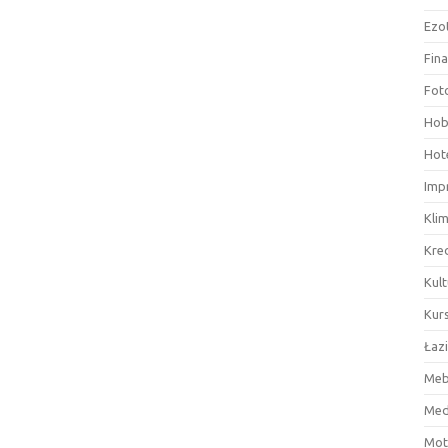
Ezo
Fin
Fot
Hob
Hote
Imp
Kli
Kre
Kult
Kurs
Łaz
Meb
Med
Mot