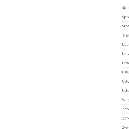
Spor
Spr
Sto
Tra
Ube
Unc
Uro
Usłu
Usł
Usł
Wnę
Zdr
Zdr
Żyw