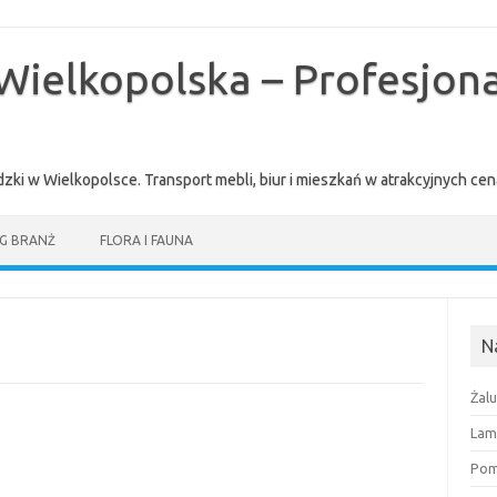
Wielkopolska – Profesjona
zki w Wielkopolsce. Transport mebli, biur i mieszkań w atrakcyjnych 
G BRANŻ
FLORA I FAUNA
N
Żal
Lam
Pomi