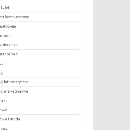
ty letnie
zęt komputerowy
matologia
nsport
zpieczenia
ategorized
da
gi
ugi informatyczne
ugi marketingowe
trze
owie
owie i uroda
ność