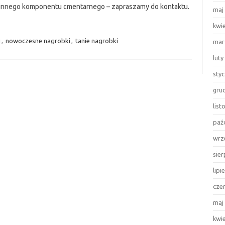
b innego komponentu cmentarnego – zapraszamy do kontaktu.
maj
kwi
u
,
nowoczesne nagrobki
,
tanie nagrobki
mar
luty
sty
gru
lis
paź
wrz
sie
lipi
cze
maj
kwi