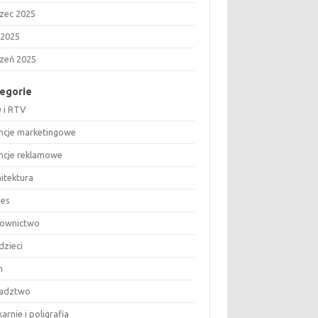
zec 2025
 2025
czeń 2025
egorie
 i RTV
ncje marketingowe
ncje reklamowe
hitektura
nes
ownictwo
dzieci
m
adztwo
arnie i poligrafia