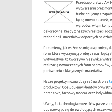
Przedsiębiorstwo AM N
wytwarzaniu oraz mont
funkcjonujemy z zapałe
łączą nowoczesność, w
wyrobów, w tym kompoz
dekoracyjne. Każdy z naszych realizacji rodz
technologii i materiałów odpornych na dzi
Rozumiemy, jak ważne są miejsca pamięci, d
form, które wytrzymają próbę czasu i będą
wytwórstwie, to tworzywo niezwykle wytrzyma
realizację nowoczesnych form nagrobków, któr
porównaniu z klasycznych materiałów.
Nasze projekty można obejrzeć na stronie
ta
produktów. Obsługujemy klientów prywatnyc
doradztwo, fachowy montaż oraz indywidual
Ufamy, że technologia może iść w parze z d
dopasowując się do ewoluujących oczekiwań