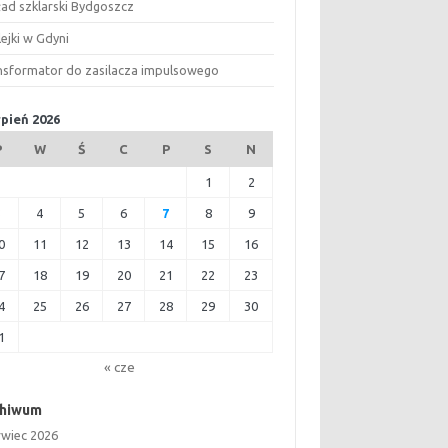
ład szklarski Bydgoszcz
ejki w Gdyni
nsformator do zasilacza impulsowego
rpień 2026
P
W
Ś
C
P
S
N
1
2
3
4
5
6
7
8
9
0
11
12
13
14
15
16
7
18
19
20
21
22
23
4
25
26
27
28
29
30
1
« cze
chiwum
rwiec 2026