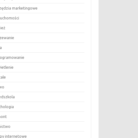
zędzia marketingowe
ruchomości
ież
zewanie
a
ogramowanie
ietlenie
tale
wo
edszkola
chologia
ont
nictwo
epy internetowe