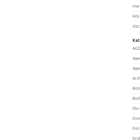
mar
luty
sty
Kat
AGD
Age
Age
Arc
Biz
Bud
Dla 
Do
Dor
Druk