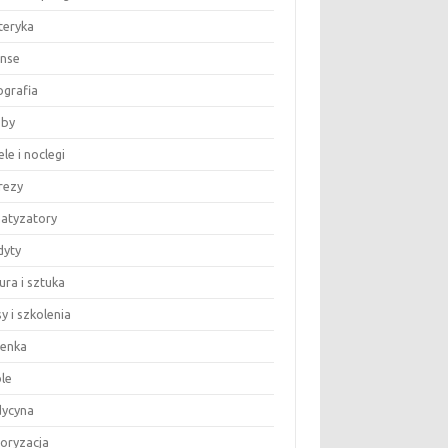
teryka
anse
ografia
by
le i noclegi
rezy
matyzatory
dyty
ura i sztuka
y i szkolenia
ienka
le
ycyna
oryzacja