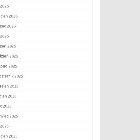
 2026
ecień 2026
zec 2026
 2026
czeń 2026
dzień 2025
topad 2025
dziernik 2025
esień 2025
rpień 2025
ec 2025
rwiec 2025
 2025
ecień 2025