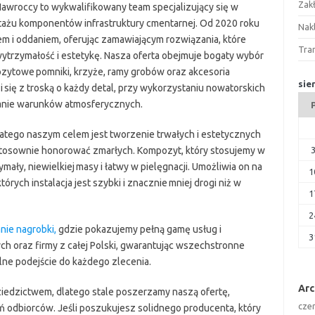
Zak
awroccy to wykwalifikowany team specjalizujący się w
ażu komponentów infrastruktury cmentarnej. Od 2020 roku
Nakl
m i oddaniem, oferując zamawiającym rozwiązania, które
Tra
ytrzymałość i estetykę. Nasza oferta obejmuje bogaty wybór
ytowe pomniki, krzyże, ramy grobów oraz akcesoria
sie
i się z troską o każdy detal, przy wykorzystaniu nowatorskich
ałanie warunków atmosferycznych.
latego naszym celem jest tworzenie trwałych i estetycznych
 stosownie honorować zmarłych. Kompozyt, który stosujemy w
ły, niewielkiej masy i łatwy w pielęgnacji. Umożliwia on na
1
ych instalacja jest szybki i znacznie mniej drogi niż w
1
2
nie nagrobki,
gdzie pokazujemy pełną gamę usług i
3
h oraz firmy z całej Polski, gwarantując wszechstronne
ne podejście do każdego zlecenia.
Ar
ziedzictwem, dlatego stale poszerzamy naszą ofertę,
cze
 odbiorców. Jeśli poszukujesz solidnego producenta, który