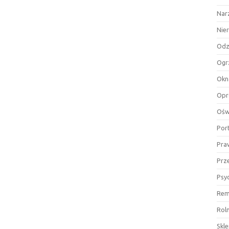
Nar
Nie
Odz
Ogr
Okn
Opr
Ośw
Por
Pra
Prz
Psy
Rem
Rol
Skl