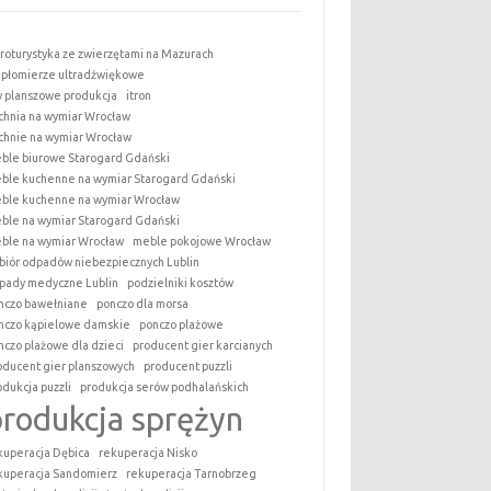
roturystyka ze zwierzętami na Mazurach
epłomierze ultradźwiękowe
y planszowe produkcja
itron
chnia na wymiar Wrocław
chnie na wymiar Wrocław
ble biurowe Starogard Gdański
ble kuchenne na wymiar Starogard Gdański
ble kuchenne na wymiar Wrocław
ble na wymiar Starogard Gdański
ble na wymiar Wrocław
meble pokojowe Wrocław
biór odpadów niebezpiecznych Lublin
pady medyczne Lublin
podzielniki kosztów
nczo bawełniane
ponczo dla morsa
nczo kąpielowe damskie
ponczo plażowe
nczo plażowe dla dzieci
producent gier karcianych
oducent gier planszowych
producent puzzli
odukcja puzzli
produkcja serów podhalańskich
produkcja sprężyn
kuperacja Dębica
rekuperacja Nisko
kuperacja Sandomierz
rekuperacja Tarnobrzeg