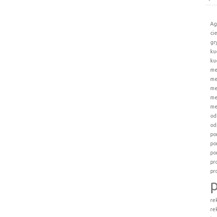
Ag
ci
gr
ku
ku
me
me
me
me
me
od
od
po
po
po
pr
pr
re
re