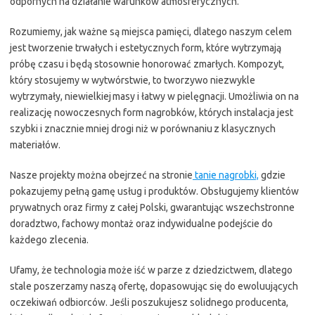
odpornych na działanie warunków atmosferycznych.
Rozumiemy, jak ważne są miejsca pamięci, dlatego naszym celem
jest tworzenie trwałych i estetycznych form, które wytrzymają
próbę czasu i będą stosownie honorować zmarłych. Kompozyt,
który stosujemy w wytwórstwie, to tworzywo niezwykle
wytrzymały, niewielkiej masy i łatwy w pielęgnacji. Umożliwia on na
realizację nowoczesnych form nagrobków, których instalacja jest
szybki i znacznie mniej drogi niż w porównaniu z klasycznych
materiałów.
Nasze projekty można obejrzeć na stronie
tanie nagrobki,
gdzie
pokazujemy pełną gamę usług i produktów. Obsługujemy klientów
prywatnych oraz firmy z całej Polski, gwarantując wszechstronne
doradztwo, fachowy montaż oraz indywidualne podejście do
każdego zlecenia.
Ufamy, że technologia może iść w parze z dziedzictwem, dlatego
stale poszerzamy naszą ofertę, dopasowując się do ewoluujących
oczekiwań odbiorców. Jeśli poszukujesz solidnego producenta,