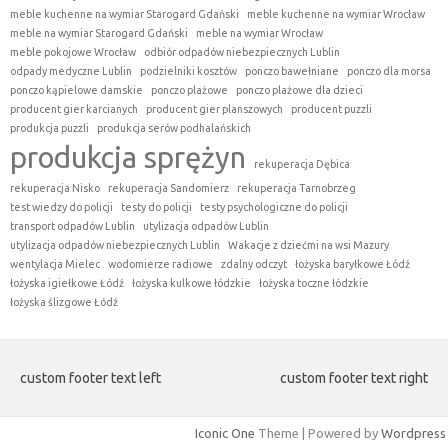
meble kuchenne na wymiar Starogard Gdański
meble kuchenne na wymiar Wrocław
meble na wymiar Starogard Gdański
meble na wymiar Wrocław
meble pokojowe Wrocław
odbiór odpadów niebezpiecznych Lublin
odpady medyczne Lublin
podzielniki kosztów
ponczo bawełniane
ponczo dla morsa
ponczo kąpielowe damskie
ponczo plażowe
ponczo plażowe dla dzieci
producent gier karcianych
producent gier planszowych
producent puzzli
produkcja puzzli
produkcja serów podhalańskich
produkcja sprężyn
rekuperacja Dębica
rekuperacja Nisko
rekuperacja Sandomierz
rekuperacja Tarnobrzeg
test wiedzy do policji
testy do policji
testy psychologiczne do policji
transport odpadów Lublin
utylizacja odpadów Lublin
utylizacja odpadów niebezpiecznych Lublin
Wakacje z dziećmi na wsi Mazury
wentylacja Mielec
wodomierze radiowe
zdalny odczyt
łożyska baryłkowe Łódź
łożyska igiełkowe Łódź
łożyska kulkowe łódzkie
łożyska toczne łódzkie
łożyska ślizgowe Łódź
custom footer text left
custom footer text right
Iconic One
Theme | Powered by
Wordpress