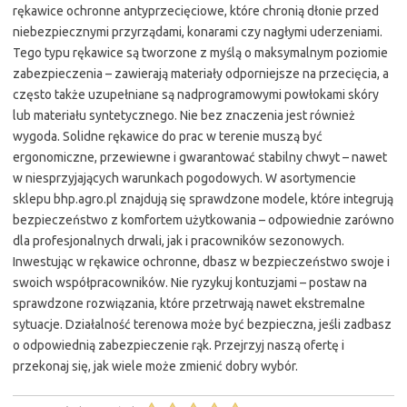
rękawice ochronne antyprzecięciowe, które chronią dłonie przed
niebezpiecznymi przyrządami, konarami czy nagłymi uderzeniami.
Tego typu rękawice są tworzone z myślą o maksymalnym poziomie
zabezpieczenia – zawierają materiały odporniejsze na przecięcia, a
często także uzupełniane są nadprogramowymi powłokami skóry
lub materiału syntetycznego. Nie bez znaczenia jest również
wygoda. Solidne rękawice do prac w terenie muszą być
ergonomiczne, przewiewne i gwarantować stabilny chwyt – nawet
w niesprzyjających warunkach pogodowych. W asortymencie
sklepu bhp.agro.pl znajdują się sprawdzone modele, które integrują
bezpieczeństwo z komfortem użytkowania – odpowiednie zarówno
dla profesjonalnych drwali, jak i pracowników sezonowych.
Inwestując w rękawice ochronne, dbasz w bezpieczeństwo swoje i
swoich współpracowników. Nie ryzykuj kontuzjami – postaw na
sprawdzone rozwiązania, które przetrwają nawet ekstremalne
sytuacje. Działalność terenowa może być bezpieczna, jeśli zadbasz
o odpowiednią zabezpieczenie rąk. Przejrzyj naszą ofertę i
przekonaj się, jak wiele może zmienić dobry wybór.