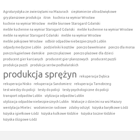
Agroturystyka ze zwierzętami na Mazurach
ciepłomierze ultradźwiękowe
gry planszowe produkcja
itron
kuchnia na wymiar Wrocław
kuchnie na wymiar Wrocław
meble biurowe Starogard Gdański
meble kuchenne na wymiar Starogard Gdański
meble kuchenne na wymiar Wrocław
meble na wymiar Starogard Gdański
meble na wymiar Wrocław
meble pokojowe Wrocław
odbiór odpadów niebezpiecznych Lublin
odpady medyczne Lublin
podzielniki kosztów
ponczo bawełniane
ponczo dla morsa
ponczo kąpielowe damskie
ponczo plażowe
ponczo plażowe dla dzieci
producent gier karcianych
producent gier planszowych
producent puzzli
produkcja puzzli
produkcja serów podhalańskich
produkcja sprężyn
rekuperacja Dębica
rekuperacja Nisko
rekuperacja Sandomierz
rekuperacja Tarnobrzeg
test wiedzy do policji
testy do policji
testy psychologiczne do policji
transport odpadów Lublin
utylizacja odpadów Lublin
utylizacja odpadów niebezpiecznych Lublin
Wakacje z dziećmi na wsi Mazury
wentylacja Mielec
wodomierze radiowe
zdalny odczyt
łożyska baryłkowe Łódź
łożyska igiełkowe Łódź
łożyska kulkowe łódzkie
łożyska toczne łódzkie
łożyska ślizgowe Łódź