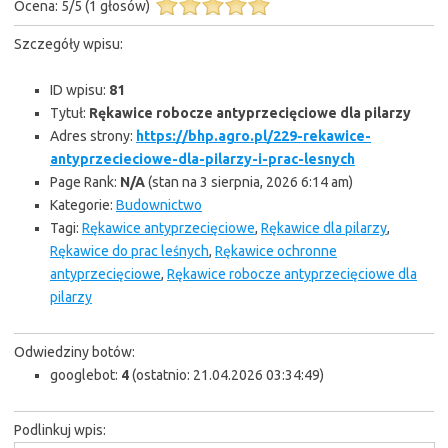
Ocena:
5
/
5
(
1
głosów)
Szczegóły wpisu:
ID wpisu:
81
Tytuł:
Rękawice robocze antyprzecięciowe dla pilarzy
Adres strony:
https://bhp.agro.pl/229-rekawice-
antyprzecieciowe-dla-pilarzy-i-prac-lesnych
Page Rank:
N/A
(stan na 3 sierpnia, 2026 6:14 am)
Kategorie:
Budownictwo
Tagi:
Rękawice antyprzecięciowe
,
Rękawice dla pilarzy
,
Rękawice do prac leśnych
,
Rękawice ochronne
antyprzecięciowe
,
Rękawice robocze antyprzecięciowe dla
pilarzy
Odwiedziny botów:
googlebot:
4
(ostatnio: 21.04.2026 03:34:49)
Podlinkuj wpis: