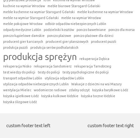
gry planszowe produkcja
itron
kuchnia na wymiar Wrocław
kuchnie na wymiar Wrocław
meble biurowe Starogard Gdański
meble kuchenne na wymiar Starogard Gdański
meble kuchenne na wymiar Wrocław
meble na wymiar Starogard Gdański
meble na wymiar Wrocław
meble pokojowe Wrocław
odbiór odpadów niebezpiecznych Lublin
odpady medyczne Lublin
podzielniki kosztów
ponczo bawełniane
ponczo dla morsa
ponczo kąpielowe damskie
ponczo plażowe
ponczo plażowe dla dzieci
producent gier karcianych
producent gier planszowych
producent puzzli
produkcja puzzli
produkcja serów podhalańskich
produkcja sprężyn
rekuperacja Dębica
rekuperacja Nisko
rekuperacja Sandomierz
rekuperacja Tarnobrzeg
test wiedzy do policji
testy do policji
testy psychologiczne do policji
transport odpadów Lublin
utylizacja odpadów Lublin
utylizacja odpadów niebezpiecznych Lublin
Wakacje z dziećmi na wsi Mazury
wentylacja Mielec
wodomierze radiowe
zdalny odczyt
łożyska baryłkowe Łódź
łożyska igiełkowe Łódź
łożyska kulkowe łódzkie
łożyska toczne łódzkie
łożyska ślizgowe Łódź
custom footer text left
custom footer text right