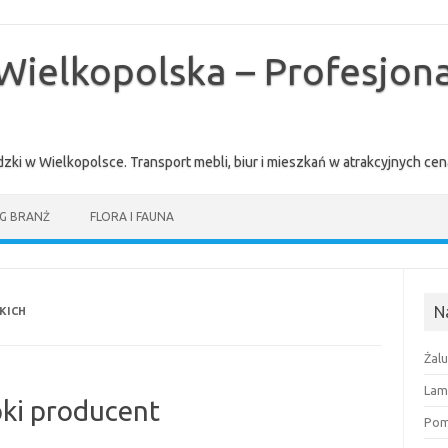
Wielkopolska – Profesjona
zki w Wielkopolsce. Transport mebli, biur i mieszkań w atrakcyjnych 
G BRANŻ
FLORA I FAUNA
N
KICH
Żal
Lam
pki producent
Pomi