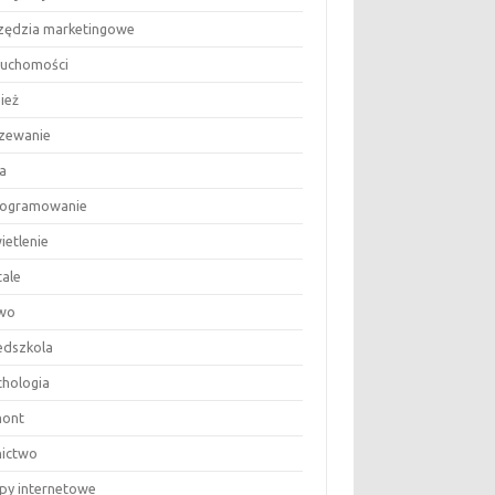
zędzia marketingowe
ruchomości
ież
zewanie
a
ogramowanie
ietlenie
tale
wo
edszkola
chologia
ont
nictwo
epy internetowe