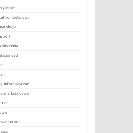
ty letnie
zęt komputerowy
matologia
nsport
zpieczenia
ategorized
da
gi
ugi informatyczne
ugi marketingowe
trze
owie
owie i uroda
ność