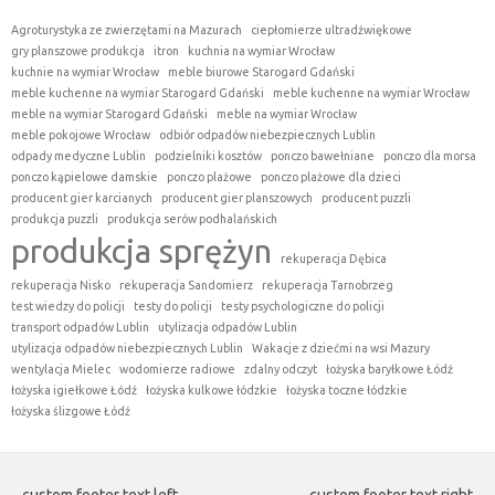
Agroturystyka ze zwierzętami na Mazurach
ciepłomierze ultradźwiękowe
gry planszowe produkcja
itron
kuchnia na wymiar Wrocław
kuchnie na wymiar Wrocław
meble biurowe Starogard Gdański
meble kuchenne na wymiar Starogard Gdański
meble kuchenne na wymiar Wrocław
meble na wymiar Starogard Gdański
meble na wymiar Wrocław
meble pokojowe Wrocław
odbiór odpadów niebezpiecznych Lublin
odpady medyczne Lublin
podzielniki kosztów
ponczo bawełniane
ponczo dla morsa
ponczo kąpielowe damskie
ponczo plażowe
ponczo plażowe dla dzieci
producent gier karcianych
producent gier planszowych
producent puzzli
produkcja puzzli
produkcja serów podhalańskich
produkcja sprężyn
rekuperacja Dębica
rekuperacja Nisko
rekuperacja Sandomierz
rekuperacja Tarnobrzeg
test wiedzy do policji
testy do policji
testy psychologiczne do policji
transport odpadów Lublin
utylizacja odpadów Lublin
utylizacja odpadów niebezpiecznych Lublin
Wakacje z dziećmi na wsi Mazury
wentylacja Mielec
wodomierze radiowe
zdalny odczyt
łożyska baryłkowe Łódź
łożyska igiełkowe Łódź
łożyska kulkowe łódzkie
łożyska toczne łódzkie
łożyska ślizgowe Łódź