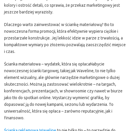
kolory i ostrość detali, co sprawia, że przekaz marketingowy jest
jeszcze bardziej wyrazisty.
Dlaczego warto zainwestować w ściankę materiałową? Bo to
nowoczesna forma promocji, która efektywnie wypiera ciężkie i
przestarzałe konstrukcje. Jej lekkość idzie w parze z trwałością, a
kompaktowe wymiary po złożeniu pozwalają zaoszczędzić miejsce
i czas.
Ścianka materiałowa – wydatek, która się opłacaNabycie
nowoczesnej ścianki targowej, takiej jak Waveline, to nie tylko
element wizualny, ale głównie narzędzie marketingowe o dużej
skuteczności. Można ją zastosować wielokrotnie – na targach,
konferencjach, prezentacjach, w showroomie czy nawet w biurze
jako tło do spotkań online. Wystarczy wymienić grafikę, by
dopasować ją do nowej kampanii, sezonu lub wydarzenia. To
uniwersalność, która się opłaca – zarówno reputacyjnie, jak i
finansowo.
Ścianka reklamowa Waveline
to nie tylko tło – to narzędzie do