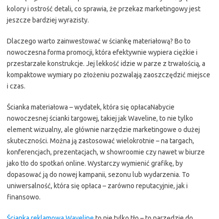
kolory i ostrość detali, co sprawia, że przekaz marketingowy jest
jeszcze bardziej wyrazisty.
Dlaczego warto zainwestować w ściankę materiałową? Bo to
nowoczesna forma promocji, która efektywnie wypiera ciężkie i
przestarzałe konstrukcje. Jej lekkość idzie w parze z trwałością, a
kompaktowe wymiary po złożeniu pozwalają zaoszczędzić miejsce
i czas.
Ścianka materiałowa – wydatek, która się opłacaNabycie
nowoczesnej ścianki targowej, takiej jak Waveline, to nie tylko
element wizualny, ale głównie narzędzie marketingowe o dużej
skuteczności. Można ją zastosować wielokrotnie – na targach,
konferencjach, prezentacjach, w showroomie czy nawet w biurze
jako tło do spotkań online. Wystarczy wymienić grafikę, by
dopasować ją do nowej kampanii, sezonu lub wydarzenia. To
uniwersalność, która się opłaca – zarówno reputacyjnie, jak i
finansowo.
Ścianka reklamowa Waveline
to nie tylko tło – to narzędzie do