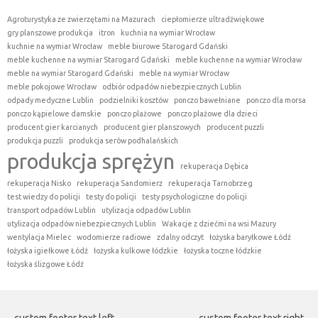
Agroturystyka ze zwierzętami na Mazurach
ciepłomierze ultradźwiękowe
gry planszowe produkcja
itron
kuchnia na wymiar Wrocław
kuchnie na wymiar Wrocław
meble biurowe Starogard Gdański
meble kuchenne na wymiar Starogard Gdański
meble kuchenne na wymiar Wrocław
meble na wymiar Starogard Gdański
meble na wymiar Wrocław
meble pokojowe Wrocław
odbiór odpadów niebezpiecznych Lublin
odpady medyczne Lublin
podzielniki kosztów
ponczo bawełniane
ponczo dla morsa
ponczo kąpielowe damskie
ponczo plażowe
ponczo plażowe dla dzieci
producent gier karcianych
producent gier planszowych
producent puzzli
produkcja puzzli
produkcja serów podhalańskich
produkcja sprężyn
rekuperacja Dębica
rekuperacja Nisko
rekuperacja Sandomierz
rekuperacja Tarnobrzeg
test wiedzy do policji
testy do policji
testy psychologiczne do policji
transport odpadów Lublin
utylizacja odpadów Lublin
utylizacja odpadów niebezpiecznych Lublin
Wakacje z dziećmi na wsi Mazury
wentylacja Mielec
wodomierze radiowe
zdalny odczyt
łożyska baryłkowe Łódź
łożyska igiełkowe Łódź
łożyska kulkowe łódzkie
łożyska toczne łódzkie
łożyska ślizgowe Łódź