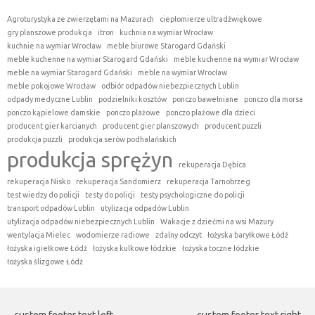
Agroturystyka ze zwierzętami na Mazurach
ciepłomierze ultradźwiękowe
gry planszowe produkcja
itron
kuchnia na wymiar Wrocław
kuchnie na wymiar Wrocław
meble biurowe Starogard Gdański
meble kuchenne na wymiar Starogard Gdański
meble kuchenne na wymiar Wrocław
meble na wymiar Starogard Gdański
meble na wymiar Wrocław
meble pokojowe Wrocław
odbiór odpadów niebezpiecznych Lublin
odpady medyczne Lublin
podzielniki kosztów
ponczo bawełniane
ponczo dla morsa
ponczo kąpielowe damskie
ponczo plażowe
ponczo plażowe dla dzieci
producent gier karcianych
producent gier planszowych
producent puzzli
produkcja puzzli
produkcja serów podhalańskich
produkcja sprężyn
rekuperacja Dębica
rekuperacja Nisko
rekuperacja Sandomierz
rekuperacja Tarnobrzeg
test wiedzy do policji
testy do policji
testy psychologiczne do policji
transport odpadów Lublin
utylizacja odpadów Lublin
utylizacja odpadów niebezpiecznych Lublin
Wakacje z dziećmi na wsi Mazury
wentylacja Mielec
wodomierze radiowe
zdalny odczyt
łożyska baryłkowe Łódź
łożyska igiełkowe Łódź
łożyska kulkowe łódzkie
łożyska toczne łódzkie
łożyska ślizgowe Łódź