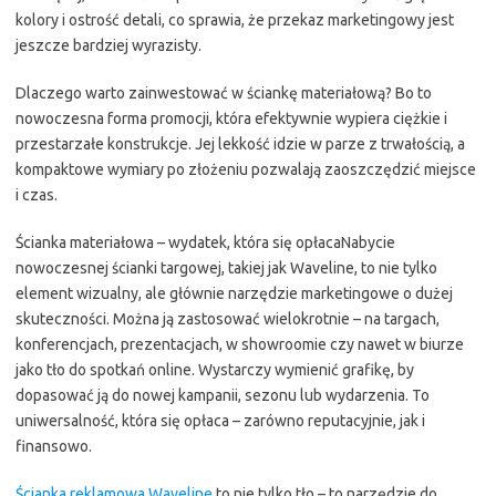
kolory i ostrość detali, co sprawia, że przekaz marketingowy jest
jeszcze bardziej wyrazisty.
Dlaczego warto zainwestować w ściankę materiałową? Bo to
nowoczesna forma promocji, która efektywnie wypiera ciężkie i
przestarzałe konstrukcje. Jej lekkość idzie w parze z trwałością, a
kompaktowe wymiary po złożeniu pozwalają zaoszczędzić miejsce
i czas.
Ścianka materiałowa – wydatek, która się opłacaNabycie
nowoczesnej ścianki targowej, takiej jak Waveline, to nie tylko
element wizualny, ale głównie narzędzie marketingowe o dużej
skuteczności. Można ją zastosować wielokrotnie – na targach,
konferencjach, prezentacjach, w showroomie czy nawet w biurze
jako tło do spotkań online. Wystarczy wymienić grafikę, by
dopasować ją do nowej kampanii, sezonu lub wydarzenia. To
uniwersalność, która się opłaca – zarówno reputacyjnie, jak i
finansowo.
Ścianka reklamowa Waveline
to nie tylko tło – to narzędzie do