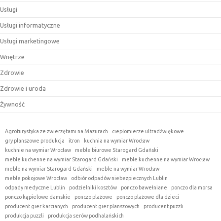
Usługi
Usługi informatyczne
Usługi marketingowe
Wnętrze
Zdrowie
Zdrowie i uroda
Żywność
Agroturystyka ze zwierzętami na Mazurach
ciepłomierze ultradźwiękowe
gry planszowe produkcja
itron
kuchnia na wymiar Wrocław
kuchnie na wymiar Wrocław
meble biurowe Starogard Gdański
meble kuchenne na wymiar Starogard Gdański
meble kuchenne na wymiar Wrocław
meble na wymiar Starogard Gdański
meble na wymiar Wrocław
meble pokojowe Wrocław
odbiór odpadów niebezpiecznych Lublin
odpady medyczne Lublin
podzielniki kosztów
ponczo bawełniane
ponczo dla morsa
ponczo kąpielowe damskie
ponczo plażowe
ponczo plażowe dla dzieci
producent gier karcianych
producent gier planszowych
producent puzzli
produkcja puzzli
produkcja serów podhalańskich