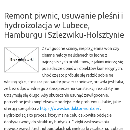
Remont piwnic, usuwanie pleśni i
hydroizolacja w Lubece,
Hamburgu i Szlezwiku-Holsztynie
Zawilgocone ściany, nieprzyjemna woń czy
ciemne naloty na ścianach to jedne z
najczęstszych problemów, z jakimi mierzą się
posiadacze domów i obiektów komercyjnych.
Choć często próbuje się radzić sobie na
własną rękę, stosując preparaty powierzchniowe, prawda jest taka,
że bez odpowiedniego zabezpieczenia konstrukcji rezultaty nie
utrzymują się długo. Aby skutecznie usunąć zawilgocenie,
potrzebne jest kompleksowe podejście do problemu – takie, jakie
oferują specjaliści z
https://www.baudoktor-nord.de/
.
Hydroizolacja to proces, który ma na celu całkowite odcięcie
dopływu wody do struktury budynku. Dzięki zastosowaniu
nowoczesnych technologii, takich jak iniekcja krystaliczna, izolacje