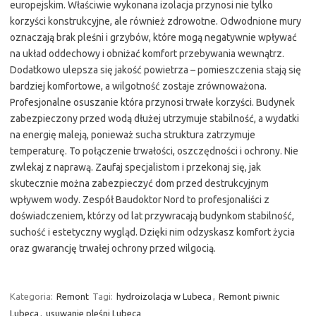
europejskim. Właściwie wykonana izolacja przynosi nie tylko
korzyści konstrukcyjne, ale również zdrowotne. Odwodnione mury
oznaczają brak pleśni i grzybów, które mogą negatywnie wpływać
na układ oddechowy i obniżać komfort przebywania wewnątrz.
Dodatkowo ulepsza się jakość powietrza – pomieszczenia stają się
bardziej komfortowe, a wilgotność zostaje zrównoważona.
Profesjonalne osuszanie która przynosi trwałe korzyści. Budynek
zabezpieczony przed wodą dłużej utrzymuje stabilność, a wydatki
na energię maleją, ponieważ sucha struktura zatrzymuje
temperaturę. To połączenie trwałości, oszczędności i ochrony. Nie
zwlekaj z naprawą. Zaufaj specjalistom i przekonaj się, jak
skutecznie można zabezpieczyć dom przed destrukcyjnym
wpływem wody. Zespół Baudoktor Nord to profesjonaliści z
doświadczeniem, którzy od lat przywracają budynkom stabilność,
suchość i estetyczny wygląd. Dzięki nim odzyskasz komfort życia
oraz gwarancję trwałej ochrony przed wilgocią.
Kategoria:
Remont
Tagi:
hydroizolacja w Lubeca
,
Remont piwnic
Lubeca
,
usuwanie pleśni Lubeca