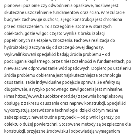
pionowe i poziome czy odwodnienia opaskowe, możliwe jest
skuteczne uszczelnienie fundamentów oraz ścian. W rezultacie
budynek zachowuje suchość, a jego konstrukcja jest chroniona
przed zniszczeniem. To szczególnie istotne w starszych
obiektach, gdzie wilgoć często wynika z braku izolacji
popełnionych na etapie wznoszenia. Fachowa realizacja do
hydroizolacji zaczyna się od szczegółowej diagnozy.
Wykwalifikowani specjaliści badają źródła problemu – od
podciągania kapilarnego, przez nieszczelności w fundamentach, po
niewłaściwe odprowadzanie wód opadowych. Dopiero po ustaleniu
źródła problemu dobierana jest najskuteczniejsza technologia
osuszania. Takie indywidualne podejście sprawia, że efekty są
długotrwałe, a ryzyko ponownego zawilgocenia jest minimalne.
Firma https://www.baudoktor-nord.de/ zapewnia kompleksową
obsługę z zakresu osuszania oraz napraw konstrukcji. Specjaliści
wykorzystują sprawdzone technologie, dzięki którym można
zabezpieczyć nawet trudne przypadki – od piwnic i garaży, po
obiektu o dużej powierzchni. Stosowane metody są bezpieczne dla
konstrukcji, przyjazne środowisku i odpowiadają wymaganiom