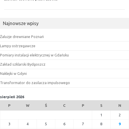
Najnowsze wpisy
Żaluzje drewniane Poznań
Lampy ostrzegawcze
Pomiary instalacji elektrycznej w Gdańsku
Zakład szklarski Bydgoszcz
Naklejki w Gdyni
Transformator do zasilacza impulsowego
sierpień 2026
P
W
Ś
C
P
S
N
1
2
3
4
5
6
7
8
9