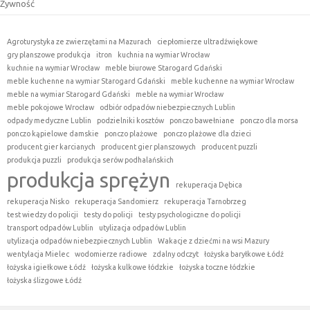
Żywność
Agroturystyka ze zwierzętami na Mazurach
ciepłomierze ultradźwiękowe
gry planszowe produkcja
itron
kuchnia na wymiar Wrocław
kuchnie na wymiar Wrocław
meble biurowe Starogard Gdański
meble kuchenne na wymiar Starogard Gdański
meble kuchenne na wymiar Wrocław
meble na wymiar Starogard Gdański
meble na wymiar Wrocław
meble pokojowe Wrocław
odbiór odpadów niebezpiecznych Lublin
odpady medyczne Lublin
podzielniki kosztów
ponczo bawełniane
ponczo dla morsa
ponczo kąpielowe damskie
ponczo plażowe
ponczo plażowe dla dzieci
producent gier karcianych
producent gier planszowych
producent puzzli
produkcja puzzli
produkcja serów podhalańskich
produkcja sprężyn
rekuperacja Dębica
rekuperacja Nisko
rekuperacja Sandomierz
rekuperacja Tarnobrzeg
test wiedzy do policji
testy do policji
testy psychologiczne do policji
transport odpadów Lublin
utylizacja odpadów Lublin
utylizacja odpadów niebezpiecznych Lublin
Wakacje z dziećmi na wsi Mazury
wentylacja Mielec
wodomierze radiowe
zdalny odczyt
łożyska baryłkowe Łódź
łożyska igiełkowe Łódź
łożyska kulkowe łódzkie
łożyska toczne łódzkie
łożyska ślizgowe Łódź