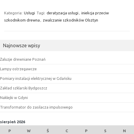
Kategoria:
Usługi
Tagi:
deratyzacja usługi
,
iniekcja przeciw
szkodnikom drewna
,
zwalczanie szkodników Olsztyn
Najnowsze wpisy
Żaluzje drewniane Poznań
Lampy ostrzegawcze
Pomiary instalacji elektrycznej w Gdańsku
Zakład szklarski Bydgoszcz
Naklejki w Gdyni
Transformator do zasilacza impulsowego
sierpień 2026
P
W
Ś
C
P
S
N