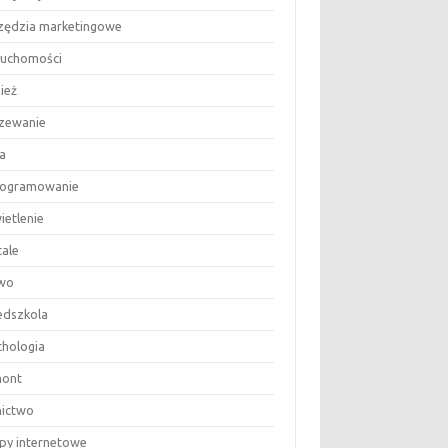
zędzia marketingowe
ruchomości
ież
zewanie
a
ogramowanie
ietlenie
tale
wo
edszkola
chologia
ont
nictwo
epy internetowe