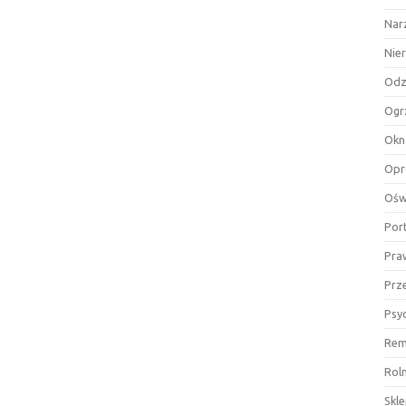
Nar
Nie
Odz
Ogr
Okn
Opr
Ośw
Por
Pra
Prz
Psy
Rem
Rol
Skl