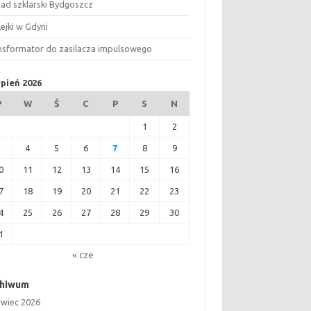
ład szklarski Bydgoszcz
ejki w Gdyni
nsformator do zasilacza impulsowego
rpień 2026
P
W
Ś
C
P
S
N
1
2
3
4
5
6
7
8
9
0
11
12
13
14
15
16
7
18
19
20
21
22
23
4
25
26
27
28
29
30
1
« cze
chiwum
rwiec 2026