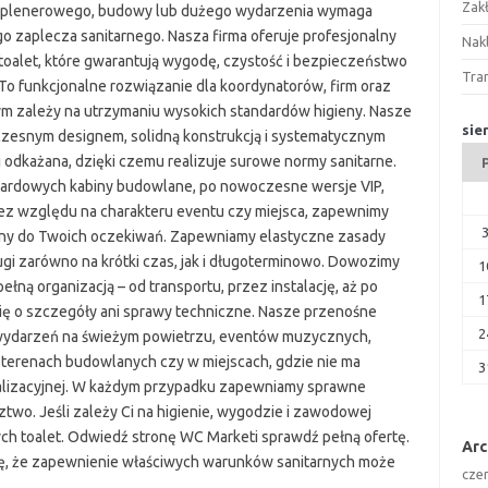
Zak
 plenerowego, budowy lub dużego wydarzenia wymaga
 zaplecza sanitarnego. Nasza firma oferuje profesjonalny
Nakl
oalet, które gwarantują wygodę, czystość i bezpieczeństwo
Tra
o funkcjonalne rozwiązanie dla koordynatorów, firm oraz
ym zależy na utrzymaniu wysokich standardów higieny. Nasze
sie
czesnym designem, solidną konstrukcją i systematycznym
i odkażana, dzięki czemu realizuje surowe normy sanitarne.
ardowych kabiny budowlane, po nowoczesne wersje VIP,
Bez względu na charakteru eventu czy miejsca, zapewnimy
any do Twoich oczekiwań. Zapewniamy elastyczne zasady
gi zarówno na krótki czas, jak i długoterminowo. Dowozimy
1
ełną organizacją – od transportu, przez instalację, aż po
1
ię o szczegóły ani sprawy techniczne. Nasze przenośne
2
 wydarzeń na świeżym powietrzu, eventów muzycznych,
 terenach budowlanych czy w miejscach, gdzie nie ma
3
nalizacyjnej. W każdym przypadku zapewniamy sprawne
ztwo. Jeśli zależy Ci na higienie, wygodzie i zawodowej
ch toalet. Odwiedź stronę WC Marketi sprawdź pełną ofertę.
Ar
 się, że zapewnienie właściwych warunków sanitarnych może
cze