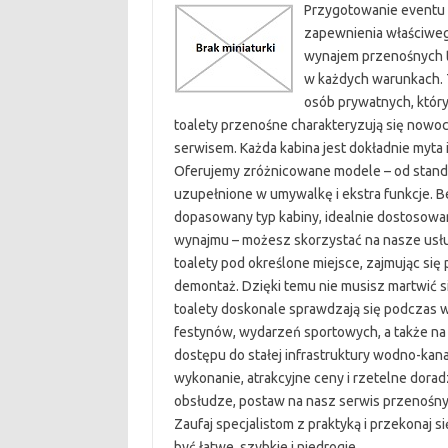
Przygotowanie eventu
zapewnienia właściwego
wynajem przenośnych t
w każdych warunkach. T
osób prywatnych, któr
toalety przenośne charakteryzują się nowo
serwisem. Każda kabina jest dokładnie myta 
Oferujemy zróżnicowane modele – od stand
uzupełnione w umywalkę i ekstra funkcje. 
dopasowany typ kabiny, idealnie dostosow
wynajmu – możesz skorzystać na nasze usłu
toalety pod określone miejsce, zajmując się p
demontaż. Dzięki temu nie musisz martwić s
toalety doskonale sprawdzają się podczas
festynów, wydarzeń sportowych, a także na
dostępu do stałej infrastruktury wodno-ka
wykonanie, atrakcyjne ceny i rzetelne dorad
obsłudze, postaw na nasz serwis przenośny
Zaufaj specjalistom z praktyką i przekonaj
być łatwe, szybkie i niedrogie.