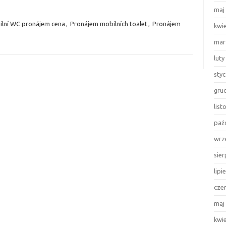
maj
lní WC pronájem cena
,
Pronájem mobilních toalet
,
Pronájem
kwi
mar
luty
sty
gru
lis
paź
wrz
sie
lipi
cze
maj
kwi