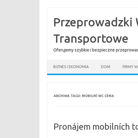
Przejdź
do
treści
Przeprowadzki 
Transportowe
Oferujemy szybkie i bezpieczne przeprowad
BIZNES I EKONOMIA
DOM
FIRMY W
ARCHIWA TAGU:
MOBILNÍ WC CENA
Pronájem mobilních t