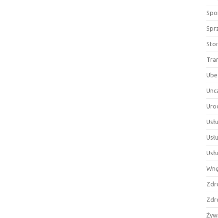
Spor
Spr
Sto
Tra
Ube
Unc
Uro
Usłu
Usł
Usł
Wnę
Zdr
Zdr
Żyw