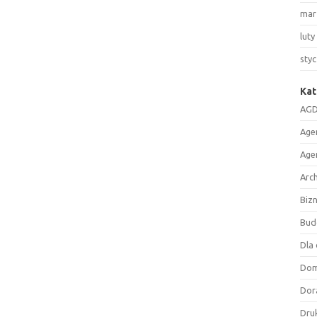
mar
luty
sty
Kat
AGD
Age
Age
Arc
Biz
Bud
Dla 
Do
Dor
Druk