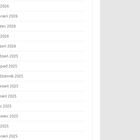
 2026
ecień 2026
zec 2026
 2026
czeń 2026
dzień 2025
topad 2025
dziernik 2025
esień 2025
rpień 2025
ec 2025
rwiec 2025
 2025
ecień 2025