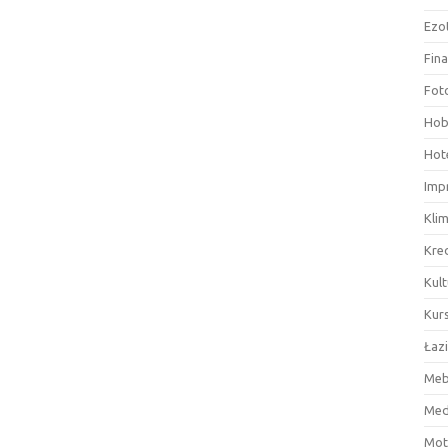
Ezo
Fin
Fot
Hob
Hote
Imp
Kli
Kre
Kult
Kurs
Łaz
Meb
Med
Mot