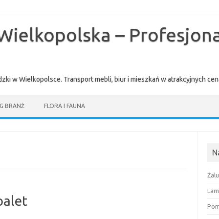
Wielkopolska – Profesjona
zki w Wielkopolsce. Transport mebli, biur i mieszkań w atrakcyjnych 
G BRANŻ
FLORA I FAUNA
N
Żal
Lam
oalet
Pomi