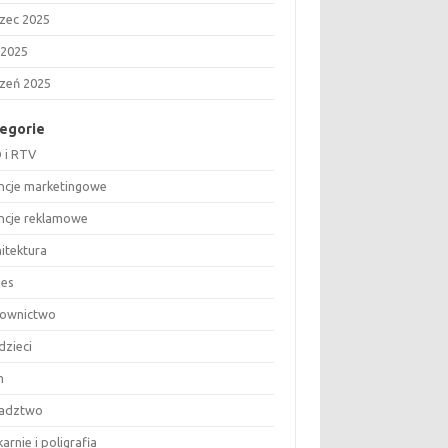
zec 2025
 2025
czeń 2025
egorie
 i RTV
ncje marketingowe
ncje reklamowe
hitektura
nes
ownictwo
dzieci
m
adztwo
arnie i poligrafia