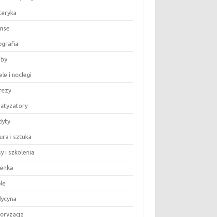
teryka
anse
ografia
by
le i noclegi
rezy
matyzatory
dyty
ura i sztuka
y i szkolenia
ienka
le
ycyna
oryzacja