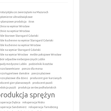
roturystyka ze zwierzętami na Mazurach
epłomierze ultradźwiękowe
y planszowe produkcja
itron
chnia na wymiar Wrocław
chnie na wymiar Wrocław
ble biurowe Starogard Gdański
ble kuchenne na wymiar Starogard Gdański
ble kuchenne na wymiar Wrocław
ble na wymiar Starogard Gdański
ble na wymiar Wrocław
meble pokojowe Wrocław
biór odpadów niebezpiecznych Lublin
pady medyczne Lublin
podzielniki kosztów
nczo bawełniane
ponczo dla morsa
nczo kąpielowe damskie
ponczo plażowe
nczo plażowe dla dzieci
producent gier karcianych
oducent gier planszowych
producent puzzli
odukcja puzzli
produkcja serów podhalańskich
produkcja sprężyn
kuperacja Dębica
rekuperacja Nisko
kuperacja Sandomierz
rekuperacja Tarnobrzeg