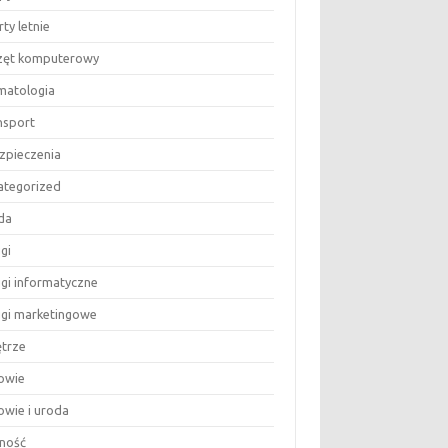
ty letnie
zęt komputerowy
matologia
nsport
zpieczenia
ategorized
da
gi
ugi informatyczne
ugi marketingowe
trze
owie
owie i uroda
ność