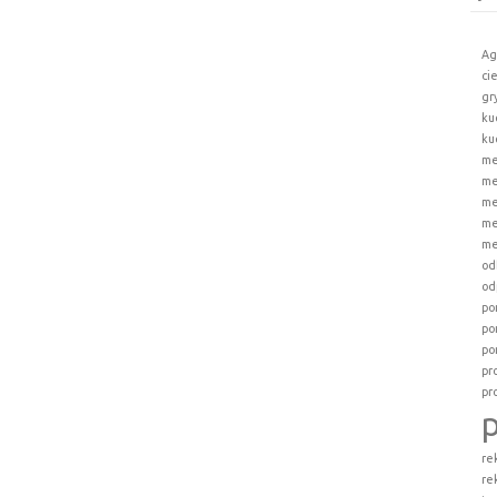
Ag
ci
gr
ku
ku
me
me
me
me
me
od
od
po
po
po
pr
pr
re
re