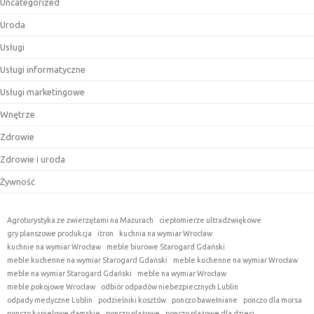
Uncategorized
Uroda
Usługi
Usługi informatyczne
Usługi marketingowe
Wnętrze
Zdrowie
Zdrowie i uroda
Żywność
Agroturystyka ze zwierzętami na Mazurach
ciepłomierze ultradźwiękowe
gry planszowe produkcja
itron
kuchnia na wymiar Wrocław
kuchnie na wymiar Wrocław
meble biurowe Starogard Gdański
meble kuchenne na wymiar Starogard Gdański
meble kuchenne na wymiar Wrocław
meble na wymiar Starogard Gdański
meble na wymiar Wrocław
meble pokojowe Wrocław
odbiór odpadów niebezpiecznych Lublin
odpady medyczne Lublin
podzielniki kosztów
ponczo bawełniane
ponczo dla morsa
ponczo kąpielowe damskie
ponczo plażowe
ponczo plażowe dla dzieci