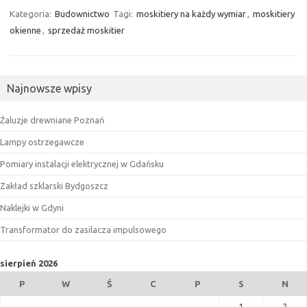
Kategoria:
Budownictwo
Tagi:
moskitiery na każdy wymiar
,
moskitiery
okienne
,
sprzedaż moskitier
Najnowsze wpisy
Żaluzje drewniane Poznań
Lampy ostrzegawcze
Pomiary instalacji elektrycznej w Gdańsku
Zakład szklarski Bydgoszcz
Naklejki w Gdyni
Transformator do zasilacza impulsowego
sierpień 2026
P
W
Ś
C
P
S
N
1
2