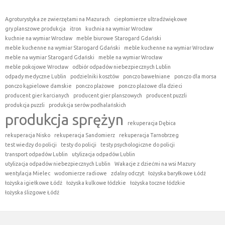
Agroturystyka ze zwierzętami na Mazurach
ciepłomierze ultradźwiękowe
gry planszowe produkcja
itron
kuchnia na wymiar Wrocław
kuchnie na wymiar Wrocław
meble biurowe Starogard Gdański
meble kuchenne na wymiar Starogard Gdański
meble kuchenne na wymiar Wrocław
meble na wymiar Starogard Gdański
meble na wymiar Wrocław
meble pokojowe Wrocław
odbiór odpadów niebezpiecznych Lublin
odpady medyczne Lublin
podzielniki kosztów
ponczo bawełniane
ponczo dla morsa
ponczo kąpielowe damskie
ponczo plażowe
ponczo plażowe dla dzieci
producent gier karcianych
producent gier planszowych
producent puzzli
produkcja puzzli
produkcja serów podhalańskich
produkcja sprężyn
rekuperacja Dębica
rekuperacja Nisko
rekuperacja Sandomierz
rekuperacja Tarnobrzeg
test wiedzy do policji
testy do policji
testy psychologiczne do policji
transport odpadów Lublin
utylizacja odpadów Lublin
utylizacja odpadów niebezpiecznych Lublin
Wakacje z dziećmi na wsi Mazury
wentylacja Mielec
wodomierze radiowe
zdalny odczyt
łożyska baryłkowe Łódź
łożyska igiełkowe Łódź
łożyska kulkowe łódzkie
łożyska toczne łódzkie
łożyska ślizgowe Łódź