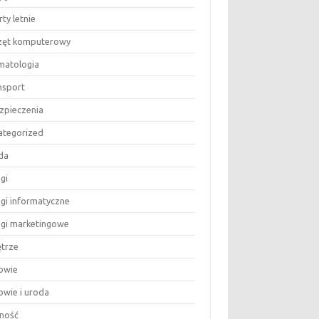
ty letnie
zęt komputerowy
matologia
nsport
zpieczenia
ategorized
da
gi
ugi informatyczne
ugi marketingowe
trze
owie
owie i uroda
ność