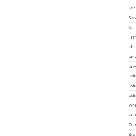
Spor
Spr
Sto
Tra
Ube
Unc
Uro
Usłu
Usł
Usł
Wnę
Zdr
Zdr
Żyw