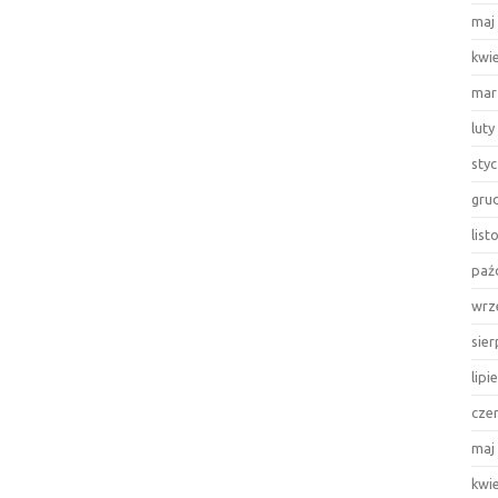
maj
kwi
mar
luty
sty
gru
lis
paź
wrz
sie
lipi
cze
maj
kwi