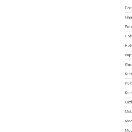
Ezo
Fin
Fot
Hob
Hote
Imp
Kli
Kre
Kult
Kurs
Łaz
Meb
Med
Mot