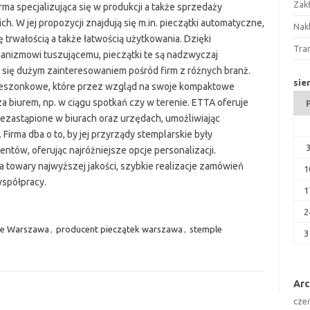
Zak
ma specjalizująca się w produkcji a także sprzedaży
h. W jej propozycji znajdują się m.in. pieczątki automatyczne,
Nakl
ę trwałością a także łatwością użytkowania. Dzięki
Tra
izmowi tuszującemu, pieczątki te są nadzwyczaj
 się dużym zainteresowaniem pośród firm z różnych branż.
sie
ieszonkowe, które przez wzgląd na swoje kompaktowe
a biurem, np. w ciągu spotkań czy w terenie. ETTA oferuje
iezastąpione w biurach oraz urzędach, umożliwiając
irma dba o to, by jej przyrządy stemplarskie były
tów, oferując najróżniejsze opcje personalizacji.
a towary najwyższej jakości, szybkie realizacje zamówień
1
spółpracy.
1
2
ne Warszawa
,
producent pieczątek warszawa
,
stemple
3
Ar
cze