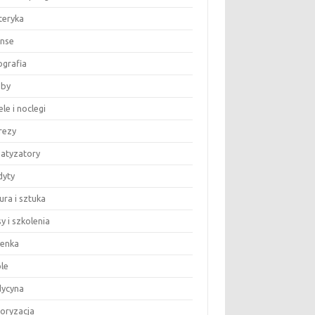
teryka
anse
ografia
by
le i noclegi
rezy
matyzatory
dyty
ura i sztuka
y i szkolenia
ienka
le
ycyna
oryzacja