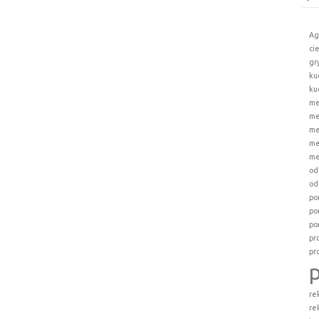
Ag
ci
gr
ku
ku
me
me
me
me
me
od
od
po
po
po
pr
pr
re
re