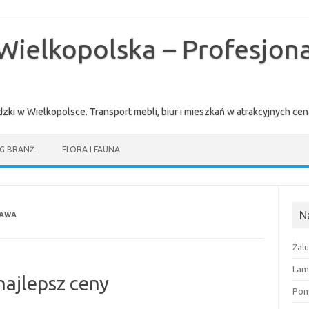
Wielkopolska – Profesjona
zki w Wielkopolsce. Transport mebli, biur i mieszkań w atrakcyjnych 
G BRANŻ
FLORA I FAUNA
N
ZAWA
Żal
Lam
ajlepsz ceny
Pomi