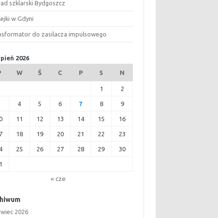
ład szklarski Bydgoszcz
ejki w Gdyni
nsformator do zasilacza impulsowego
rpień 2026
P
W
Ś
C
P
S
N
1
2
3
4
5
6
7
8
9
0
11
12
13
14
15
16
7
18
19
20
21
22
23
4
25
26
27
28
29
30
1
« cze
chiwum
rwiec 2026