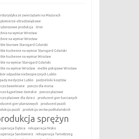
roturystyka ze zwierzętami na Mazurach
epłomierze ultradźwiękowe
y planszowe produkcja
itron
chnia na wymiar Wrocław
chnie na wymiar Wrocław
ble biurowe Starogard Gdański
ble kuchenne na wymiar Starogard Gdański
ble kuchenne na wymiar Wrocław
ble na wymiar Starogard Gdański
ble na wymiar Wrocław
meble pokojowe Wrocław
biór odpadów niebezpiecznych Lublin
pady medyczne Lublin
podzielniki kosztów
nczo bawełniane
ponczo dla morsa
nczo kąpielowe damskie
ponczo plażowe
nczo plażowe dla dzieci
producent gier karcianych
oducent gier planszowych
producent puzzli
odukcja puzzli
produkcja serów podhalańskich
produkcja sprężyn
kuperacja Dębica
rekuperacja Nisko
kuperacja Sandomierz
rekuperacja Tarnobrzeg