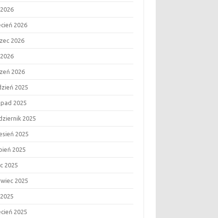
 2026
ecień 2026
zec 2026
 2026
czeń 2026
dzień 2025
topad 2025
dziernik 2025
esień 2025
rpień 2025
ec 2025
rwiec 2025
 2025
ecień 2025