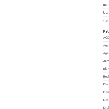
mar
luty
sty
Kat
AGD
Age
Age
Arc
Biz
Bud
Dla 
Do
Dor
Druk