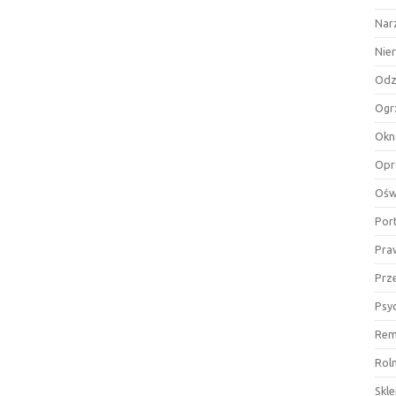
Nar
Nie
Odz
Ogr
Okn
Opr
Ośw
Por
Pra
Prz
Psy
Rem
Rol
Skl