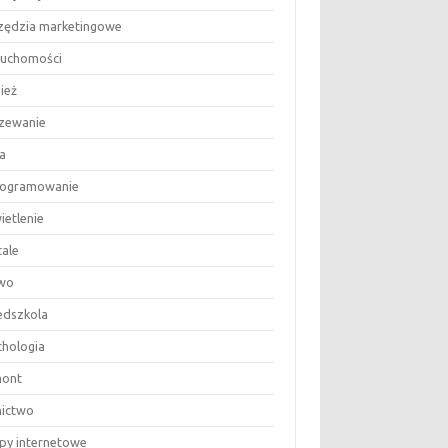
zędzia marketingowe
ruchomości
ież
zewanie
a
ogramowanie
ietlenie
tale
wo
edszkola
chologia
ont
nictwo
epy internetowe