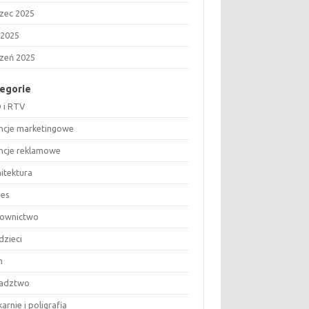
zec 2025
 2025
czeń 2025
egorie
 i RTV
ncje marketingowe
ncje reklamowe
hitektura
nes
ownictwo
dzieci
m
adztwo
arnie i poligrafia