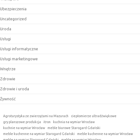
Ubezpieczenia
Uncategorized
Uroda
Usługi
Usługi informatyczne
Usługi marketingowe
Wnętrze
Zdrowie
Zdrowie i uroda
Żywność
Agroturystyka ze zwierzętami na Mazurach
ciepłomierze ultradźwiękowe
gry planszowe produkcja
itron
kuchnia na wymiar Wrocław
kuchnie na wymiar Wrocław
meble biurowe Starogard Gdański
meble kuchenne na wymiar Starogard Gdański
meble kuchenne na wymiar Wrocław
meble na wymiar Starogard Gdański
meble na wymiar Wrocław