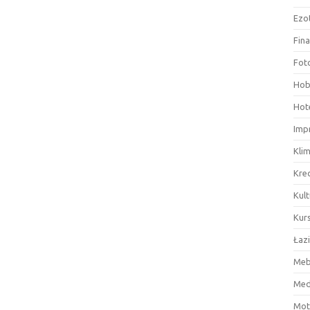
Ezo
Fin
Fot
Hob
Hote
Imp
Kli
Kre
Kult
Kurs
Łaz
Meb
Med
Mot