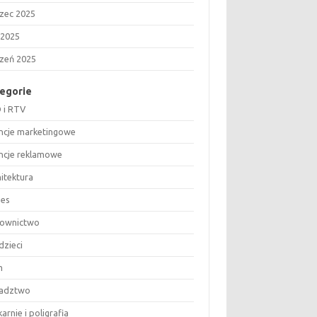
zec 2025
 2025
czeń 2025
egorie
 i RTV
ncje marketingowe
ncje reklamowe
hitektura
nes
ownictwo
dzieci
m
adztwo
arnie i poligrafia