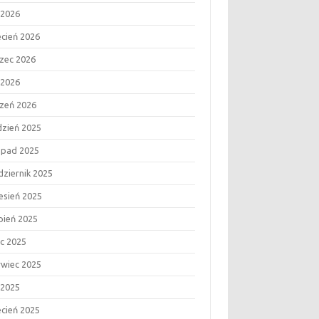
 2026
ecień 2026
zec 2026
 2026
czeń 2026
dzień 2025
topad 2025
dziernik 2025
esień 2025
rpień 2025
ec 2025
rwiec 2025
 2025
ecień 2025