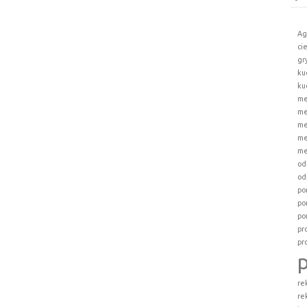
Ag
ci
gr
ku
ku
me
me
me
me
me
od
od
po
po
po
pr
pr
re
re