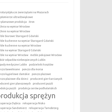
roturystyka ze zwierzętami na Mazurach
epłomierze ultradźwiękowe
y planszowe produkcja
itron
chnia na wymiar Wrocław
chnie na wymiar Wrocław
ble biurowe Starogard Gdański
ble kuchenne na wymiar Starogard Gdański
ble kuchenne na wymiar Wrocław
ble na wymiar Starogard Gdański
ble na wymiar Wrocław
meble pokojowe Wrocław
biór odpadów niebezpiecznych Lublin
pady medyczne Lublin
podzielniki kosztów
nczo bawełniane
ponczo dla morsa
nczo kąpielowe damskie
ponczo plażowe
nczo plażowe dla dzieci
producent gier karcianych
oducent gier planszowych
producent puzzli
odukcja puzzli
produkcja serów podhalańskich
produkcja sprężyn
kuperacja Dębica
rekuperacja Nisko
kuperacja Sandomierz
rekuperacja Tarnobrzeg