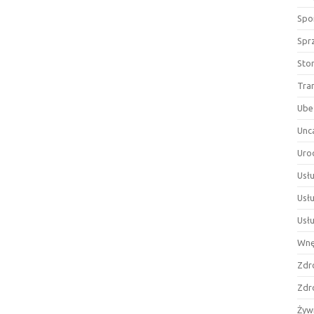
Spor
Spr
Sto
Tra
Ube
Unc
Uro
Usłu
Usł
Usł
Wnę
Zdr
Zdr
Żyw