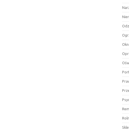
Nar
Nie
Odz
Ogr
Okn
Opr
Ośw
Por
Pra
Prz
Psy
Rem
Rol
Skl