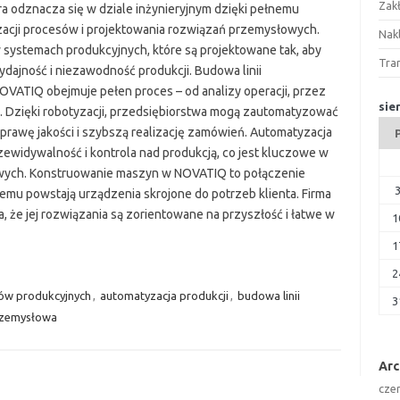
Zak
a odznacza się w dziale inżynieryjnym dzięki pełnemu
zacji procesów i projektowania rozwiązań przemysłowych.
Nakl
 w systemach produkcyjnych, które są projektowane tak, aby
Tra
ajność i niezawodność produkcji. Budowa linii
VATIQ obejmuje pełen proces – od analizy operacji, przez
sie
ty. Dzięki robotyzacji, przedsiębiorstwa mogą zautomatyzować
oprawę jakości i szybszą realizację zamówień. Automatyzacja
ewidywalność i kontrola nad produkcją, co jest kluczowe w
wych. Konstruowanie maszyn w NOVATIQ to połączenie
zemu powstają urządzenia skrojone do potrzeb klienta. Firma
, że jej rozwiązania są zorientowane na przyszłość i łatwe w
1
1
2
ów produkcyjnych
,
automatyzacja produkcji
,
budowa linii
3
rzemysłowa
Ar
cze