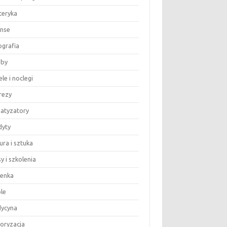
teryka
anse
ografia
by
le i noclegi
rezy
matyzatory
dyty
ura i sztuka
y i szkolenia
ienka
le
ycyna
oryzacja