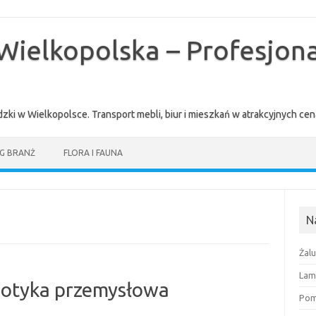
Wielkopolska – Profesjona
zki w Wielkopolsce. Transport mebli, biur i mieszkań w atrakcyjnych 
G BRANŻ
FLORA I FAUNA
N
Żal
Lam
obotyka przemysłowa
Pomi