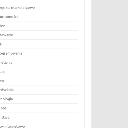
zędzia marketingowe
ruchomości
ież
zewanie
a
ogramowanie
ietlenie
tale
wo
edszkola
chologia
ont
nictwo
epy internetowe