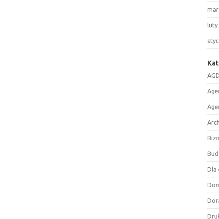
mar
luty
sty
Kat
AGD
Age
Age
Arc
Biz
Bud
Dla 
Do
Dor
Druk