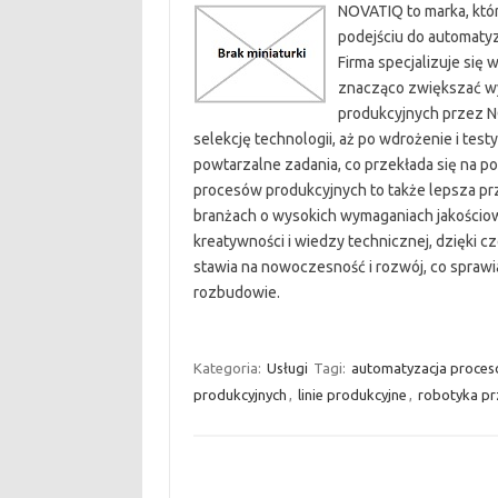
NOVATIQ to marka, któr
podejściu do automaty
Firma specjalizuje się
znacząco zwiększać wyd
produkcyjnych przez NO
selekcję technologii, aż po wdrożenie i tes
powtarzalne zadania, co przekłada się na p
procesów produkcyjnych to także lepsza prz
branżach o wysokich wymaganiach jakościo
kreatywności i wiedzy technicznej, dzięki c
stawia na nowoczesność i rozwój, co sprawia
rozbudowie.
Kategoria:
Usługi
Tagi:
automatyzacja proces
produkcyjnych
,
linie produkcyjne
,
robotyka p