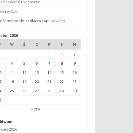
ład szklarski Bydgoszcz
ejki w Gdyni
nsformator do zasilacza impulsowego
rpień 2026
P
W
Ś
C
P
S
N
1
2
3
4
5
6
7
8
9
0
11
12
13
14
15
16
7
18
19
20
21
22
23
4
25
26
27
28
29
30
1
« cze
chiwum
rwiec 2026