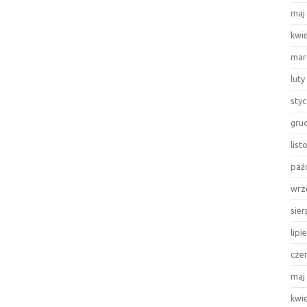
maj
kwi
mar
luty
sty
gru
lis
paź
wrz
sie
lipi
cze
maj
kwi