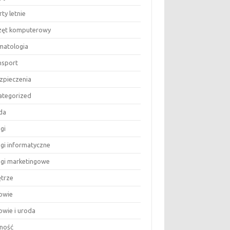
ty letnie
zęt komputerowy
matologia
nsport
zpieczenia
ategorized
da
gi
ugi informatyczne
ugi marketingowe
trze
owie
owie i uroda
ność