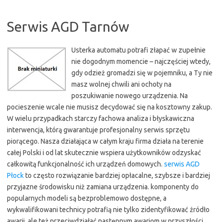
Serwis AGD Tarnów
Usterka automatu potrafi złapać w zupełnie
nie dogodnym momencie – najczęściej wtedy,
gdy odzież gromadzi się w pojemniku, a Ty nie
masz wolnej chwili ani ochoty na
poszukiwanie nowego urządzenia. Na
pocieszenie wcale nie musisz decydować się na kosztowny zakup.
W wielu przypadkach starczy fachowa analiza i błyskawiczna
interwencja, którą gwarantuje profesjonalny serwis sprzętu
piorącego. Nasza działająca w całym kraju firma działa na terenie
całej Polski i od lat skutecznie wspiera użytkowników odzyskać
całkowitą funkcjonalność ich urządzeń domowych.
serwis AGD
Płock
to często rozwiązanie bardziej opłacalne, szybsze i bardziej
przyjazne środowisku niż zamiana urządzenia. komponenty do
popularnych modeli są bezproblemowo dostępne, a
wykwalifikowani technicy potrafią nie tylko zidentyfikować źródło
awarii, ale też przeciwdziałać następnym awariom w przyszłości.