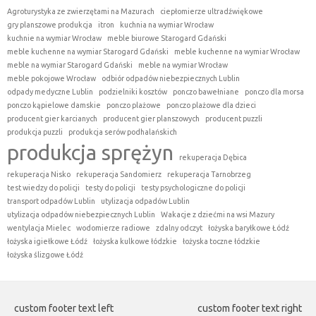
Agroturystyka ze zwierzętami na Mazurach
ciepłomierze ultradźwiękowe
gry planszowe produkcja
itron
kuchnia na wymiar Wrocław
kuchnie na wymiar Wrocław
meble biurowe Starogard Gdański
meble kuchenne na wymiar Starogard Gdański
meble kuchenne na wymiar Wrocław
meble na wymiar Starogard Gdański
meble na wymiar Wrocław
meble pokojowe Wrocław
odbiór odpadów niebezpiecznych Lublin
odpady medyczne Lublin
podzielniki kosztów
ponczo bawełniane
ponczo dla morsa
ponczo kąpielowe damskie
ponczo plażowe
ponczo plażowe dla dzieci
producent gier karcianych
producent gier planszowych
producent puzzli
produkcja puzzli
produkcja serów podhalańskich
produkcja sprężyn
rekuperacja Dębica
rekuperacja Nisko
rekuperacja Sandomierz
rekuperacja Tarnobrzeg
test wiedzy do policji
testy do policji
testy psychologiczne do policji
transport odpadów Lublin
utylizacja odpadów Lublin
utylizacja odpadów niebezpiecznych Lublin
Wakacje z dziećmi na wsi Mazury
wentylacja Mielec
wodomierze radiowe
zdalny odczyt
łożyska baryłkowe Łódź
łożyska igiełkowe Łódź
łożyska kulkowe łódzkie
łożyska toczne łódzkie
łożyska ślizgowe Łódź
custom footer text left
custom footer text right