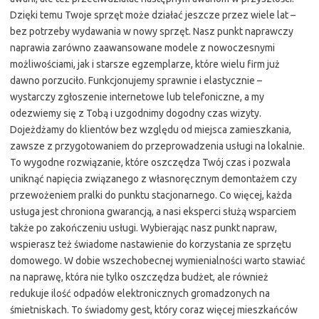
Dzięki temu Twoje sprzęt może działać jeszcze przez wiele lat –
bez potrzeby wydawania w nowy sprzęt. Nasz punkt naprawczy
naprawia zarówno zaawansowane modele z nowoczesnymi
możliwościami, jak i starsze egzemplarze, które wielu firm już
dawno porzuciło. Funkcjonujemy sprawnie i elastycznie –
wystarczy zgłoszenie internetowe lub telefoniczne, a my
odezwiemy się z Tobą i uzgodnimy dogodny czas wizyty.
Dojeżdżamy do klientów bez względu od miejsca zamieszkania,
zawsze z przygotowaniem do przeprowadzenia usługi na lokalnie.
To wygodne rozwiązanie, które oszczędza Twój czas i pozwala
uniknąć napięcia związanego z własnoręcznym demontażem czy
przewożeniem pralki do punktu stacjonarnego. Co więcej, każda
usługa jest chroniona gwarancją, a nasi eksperci służą wsparciem
także po zakończeniu usługi. Wybierając nasz punkt napraw,
wspierasz też świadome nastawienie do korzystania ze sprzętu
domowego. W dobie wszechobecnej wymienialności warto stawiać
na naprawę, która nie tylko oszczędza budżet, ale również
redukuje ilość odpadów elektronicznych gromadzonych na
śmietniskach. To świadomy gest, który coraz więcej mieszkańców